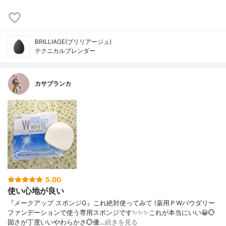
BRILLIAGE(ブリリアージュ)
テクニカルブレンダー
カサブランカ
5.00
使い心地が良い
『メークアップ スポンジG』これ絶対使ってみて !薬用ＰWパウダリー
ファンデーションで使う専用スポンジです✨✨✨これが本当にいい😀💮
固さが丁度いいやわらかさ💮優…
続きを見る