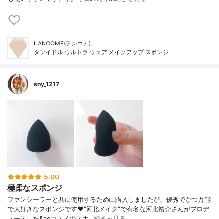
LANCOME(ランコム)
タンイドル ウルトラ ウェア メイクアップ スポンジ
sny_1217
5.00
極柔なスポンジ
ファンシーラーと共に使用するために購入しましたが、優秀でかつ万能
で大好きなスポンジです♥️"河北メイク"で有名な河北裕介さんがプロデ
ュースした&beコスメのスポ…
続きを見る