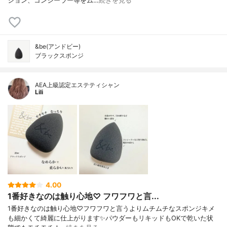
ション、コンシーラー等をム…
続きを見る
&be(アンドビー)
ブラックスポンジ
AEA上級認定エステティシャン
Lili
4.00
1番好きなのは触り心地♡ フワフワと言...
1番好きなのは触り心地♡フワフワと言うよりムチムチなスポンジキメ
も細かくて綺麗に仕上がります✨パウダーもリキッドもOKで乾いた状