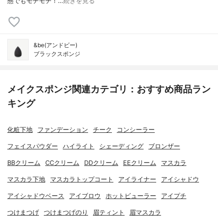
態でもモチモチ！…
続きを見る
&be(アンドビー)
ブラックスポンジ
メイクスポンジ関連カテゴリ：おすすめ商品ラン
キング
化粧下地
ファンデーション
チーク
コンシーラー
フェイスパウダー
ハイライト
シェーディング
ブロンザー
BBクリーム
CCクリーム
DDクリーム
EEクリーム
マスカラ
マスカラ下地
マスカラトップコート
アイライナー
アイシャドウ
アイシャドウベース
アイブロウ
ホットビューラー
アイプチ
つけまつげ
つけまつげのり
眉ティント
眉マスカラ