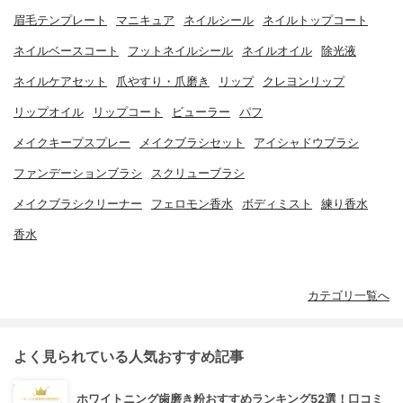
眉毛テンプレート
マニキュア
ネイルシール
ネイルトップコート
ネイルベースコート
フットネイルシール
ネイルオイル
除光液
ネイルケアセット
爪やすり・爪磨き
リップ
クレヨンリップ
リップオイル
リップコート
ビューラー
パフ
メイクキープスプレー
メイクブラシセット
アイシャドウブラシ
ファンデーションブラシ
スクリューブラシ
メイクブラシクリーナー
フェロモン香水
ボディミスト
練り香水
香水
カテゴリ一覧へ
よく見られている人気おすすめ記事
ホワイトニング歯磨き粉おすすめランキング52選！口コミ