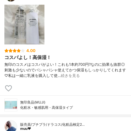
4.00
コスパよし！高保湿！
無印のコスメはコスパがよい！これも1本約700円?なのに効果も抜群◎
刺激も少ないのでバシャバシャ使えてかつ保湿もしっかりしてくれます
♡私は一緒に乳液を購入して使…
続きを見る
無印良品(MUJI)
化粧水・敏感肌用・高保湿タイプ
販売員/プチプラ/ドラコス/化粧品検定2…
muu❤︎