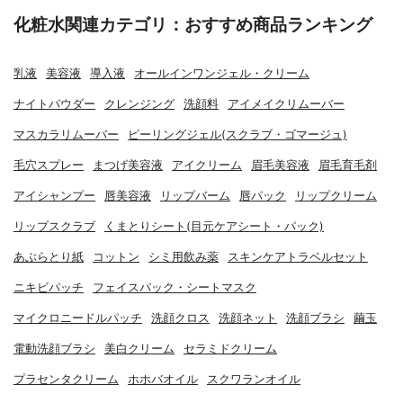
化粧水関連カテゴリ：おすすめ商品ランキング
乳液
美容液
導入液
オールインワンジェル・クリーム
ナイトパウダー
クレンジング
洗顔料
アイメイクリムーバー
マスカラリムーバー
ピーリングジェル(スクラブ・ゴマージュ)
毛穴スプレー
まつげ美容液
アイクリーム
眉毛美容液
眉毛育毛剤
アイシャンプー
唇美容液
リップバーム
唇パック
リップクリーム
リップスクラブ
くまとりシート(目元ケアシート・パック)
あぶらとり紙
コットン
シミ用飲み薬
スキンケアトラベルセット
ニキビパッチ
フェイスパック・シートマスク
マイクロニードルパッチ
洗顔クロス
洗顔ネット
洗顔ブラシ
繭玉
電動洗顔ブラシ
美白クリーム
セラミドクリーム
プラセンタクリーム
ホホバオイル
スクワランオイル