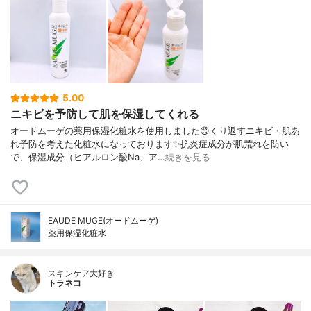
5.00
ニキビを予防して肌を保湿してくれる
オードムーゲの薬用保湿化粧水を使用しました😊くり返すニキビ・肌あ
れ予防を考えた化粧水になっております✨抗炎症成分が肌荒れを防い
で、保湿成分（ヒアルロン酸Na、ア…
続きを見る
EAUDE MUGE(オードムーゲ)
薬用保湿化粧水
スキンケア大好き
トラネコ