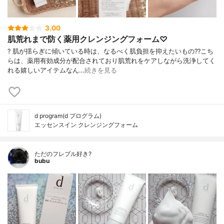
3.00
肌荒れまで防く薬用クレンジングフォーム♡
? 肌が揺らぎに傾いている時は、なるべく肌負担を抑えたいもの?? こち
らは、薬用有効成分が配合されており肌荒れをケアしながら洗浄してく
れる嬉しいアイテムなん…
続きを見る
d program(d プログラム)
エッセンスイン クレンジングフォーム
ただのフレブル好き?
bubu