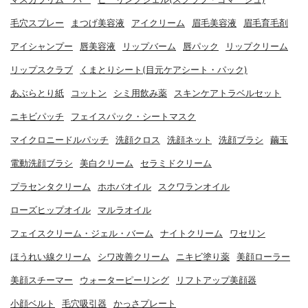
毛穴スプレー
まつげ美容液
アイクリーム
眉毛美容液
眉毛育毛剤
アイシャンプー
唇美容液
リップバーム
唇パック
リップクリーム
リップスクラブ
くまとりシート(目元ケアシート・パック)
あぶらとり紙
コットン
シミ用飲み薬
スキンケアトラベルセット
ニキビパッチ
フェイスパック・シートマスク
マイクロニードルパッチ
洗顔クロス
洗顔ネット
洗顔ブラシ
繭玉
電動洗顔ブラシ
美白クリーム
セラミドクリーム
プラセンタクリーム
ホホバオイル
スクワランオイル
ローズヒップオイル
マルラオイル
フェイスクリーム・ジェル・バーム
ナイトクリーム
ワセリン
ほうれい線クリーム
シワ改善クリーム
ニキビ塗り薬
美顔ローラー
美顔スチーマー
ウォーターピーリング
リフトアップ美顔器
小顔ベルト
毛穴吸引器
かっさプレート