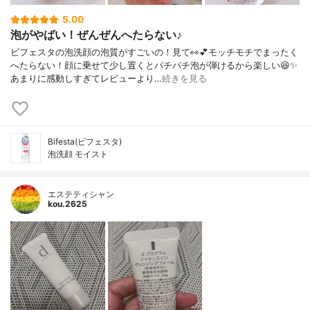
5.00
泡がやばい！ぜんぜんへたらない♪
ビフェスタの泡洗顔の泡質がすごいの！見て👀💕モッチモチでまったく
へたらない！顔に乗せて少し置くとパチパチ泡が弾けるから楽しい😆✨
あまりに感動しすぎてレビューより…
続きを見る
Bifesta(ビフェスタ)
泡洗顔 モイスト
エステティシャン
kou.2625