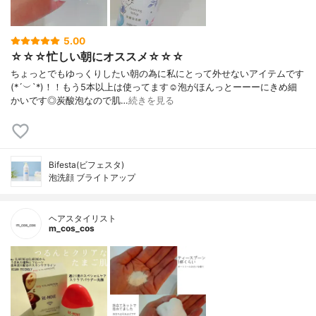
5.00
☆☆☆忙しい朝にオススメ☆☆☆
ちょっとでもゆっくりしたい朝の為に私にとって外せないアイテムです
(*´︶`*)！！もう5本以上は使ってます☺️泡がほんっとーーーにきめ細
かいです◎炭酸泡なので肌…
続きを見る
Bifesta(ビフェスタ)
泡洗顔 ブライトアップ
ヘアスタイリスト
m_cos_cos