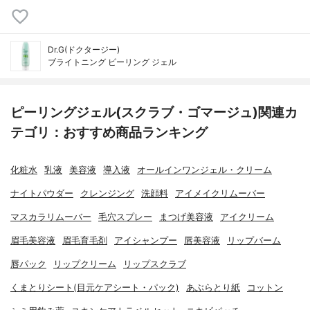
Dr.G(ドクタージー)
ブライトニング ピーリング ジェル
ピーリングジェル(スクラブ・ゴマージュ)関連カ
テゴリ：おすすめ商品ランキング
化粧水
乳液
美容液
導入液
オールインワンジェル・クリーム
ナイトパウダー
クレンジング
洗顔料
アイメイクリムーバー
マスカラリムーバー
毛穴スプレー
まつげ美容液
アイクリーム
眉毛美容液
眉毛育毛剤
アイシャンプー
唇美容液
リップバーム
唇パック
リップクリーム
リップスクラブ
くまとりシート(目元ケアシート・パック)
あぶらとり紙
コットン