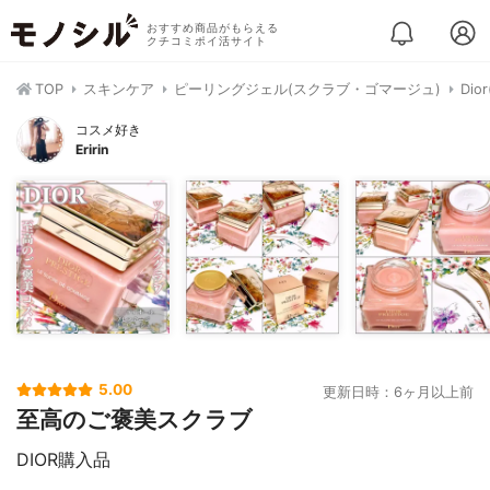
おすすめ商品がもらえる
クチコミポイ活サイト
TOP
スキンケア
ピーリングジェル(スクラブ・ゴマージュ)
Di
コスメ好き
Eririn
5.00
更新日時：6ヶ月以上前
至高のご褒美スクラブ
DIOR購入品