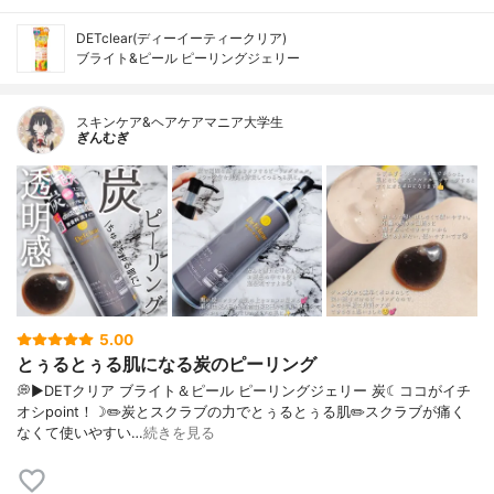
DETclear(ディーイーティークリア)
ブライト&ピール ピーリングジェリー
スキンケア&ヘアケアマニア大学生
ぎんむぎ
5.00
とぅるとぅる肌になる炭のピーリング
💭▶️DETクリア ブライト＆ピール ピーリングジェリー 炭☾ココがイチ
オシpoint！☽✏️炭とスクラブの力でとぅるとぅる肌✏️スクラブが痛く
なくて使いやすい…
続きを見る