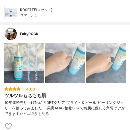
ROSETTE(ロゼット)
ゴマージュ
FairyROCK
4.00
ツルツルもちもち肌
10年連続売り上げNo.1のDETクリア ブライト＆ピール ピーリングジェ
リーを使ってみました！ 果実AHA×植物BHAでお肌に優しく角質ケアが
できます☺︎︎ピ…
続きを見る