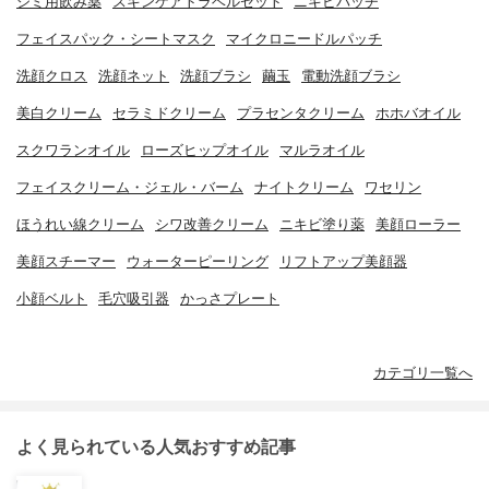
シミ用飲み薬
スキンケアトラベルセット
ニキビパッチ
フェイスパック・シートマスク
マイクロニードルパッチ
洗顔クロス
洗顔ネット
洗顔ブラシ
繭玉
電動洗顔ブラシ
美白クリーム
セラミドクリーム
プラセンタクリーム
ホホバオイル
スクワランオイル
ローズヒップオイル
マルラオイル
フェイスクリーム・ジェル・バーム
ナイトクリーム
ワセリン
ほうれい線クリーム
シワ改善クリーム
ニキビ塗り薬
美顔ローラー
美顔スチーマー
ウォーターピーリング
リフトアップ美顔器
小顔ベルト
毛穴吸引器
かっさプレート
カテゴリ一覧へ
よく見られている人気おすすめ記事