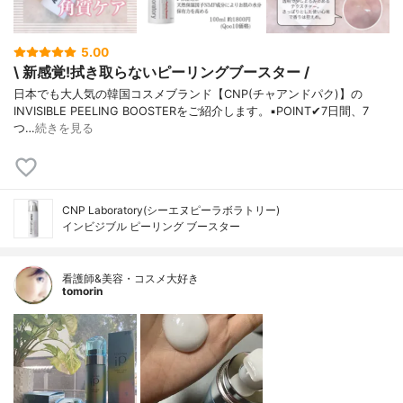
5.00
\ 新感覚!拭き取らないピーリングブースター /
日本でも大人気の韓国コスメブランド【CNP(チャアンドパク)】の
INVISIBLE PEELING BOOSTERをご紹介します。▪️POINT✔︎7日間、7
つ…
続きを見る
CNP Laboratory(シーエヌピーラボラトリー)
インビジブル ピーリング ブースター
看護師&美容・コスメ大好き
tomorin