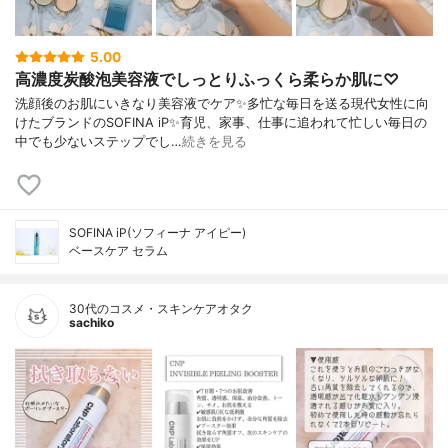
5.00
高濃度炭酸泡美容液でしっとりふっくら柔らか肌に♡
洗顔後のお肌にいきなり美容液でケア✨多忙な毎日を送る現代女性に向
けたブランドのSOFINA iP✨育児、家事、仕事に追われて忙しい毎日の
中でも少ないステップでし…
続きを見る
SOFINA iP(ソフィーナ アイピー)
ベースケア セラム
30代のコスメ・スキンケアオタク
sachiko