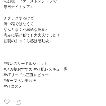
洗顔後、ファーストステップで
毎日ナイトケア♪
チクチクするけど
痛い程ではなくて
なんとなく不思議な感覚♪
痛みに弱い私でも大丈夫でした！
翌朝のふっくら感は感動級♪
#救いのリードルショット
#メガ割おすすめ #VT肌レスキュー隊
#VTリードル正直レビュー
#ダーマペン美容液
#VTコスメ