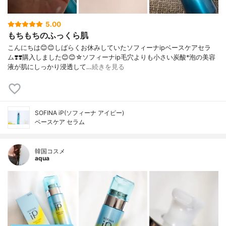
5.00
もちもちのふっくら肌
こんにちは😊😊しばらくお休みしていたソフィーナipベースケアセラ
ム❣️❣️購入しました😊😊☆ソフィーナip毛穴よりも小さい炭酸*泡の美容
液が肌にしっかり浸透して…
続きを見る
SOFINA iP(ソフィーナ アイピー)
ベースケア セラム
韓国コスメ
aqua