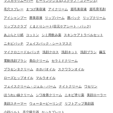
マスカラリムーバー
ピーリングジェル(スクラブ・ゴマージュ)
毛穴スプレー
まつげ美容液
アイクリーム
眉毛美容液
眉毛育毛剤
アイシャンプー
唇美容液
リップバーム
唇パック
リップクリーム
リップスクラブ
くまとりシート(目元ケアシート・パック)
あぶらとり紙
コットン
シミ用飲み薬
スキンケアトラベルセット
ニキビパッチ
フェイスパック・シートマスク
マイクロニードルパッチ
洗顔クロス
洗顔ネット
洗顔ブラシ
繭玉
電動洗顔ブラシ
美白クリーム
セラミドクリーム
プラセンタクリーム
ホホバオイル
スクワランオイル
ローズヒップオイル
マルラオイル
フェイスクリーム・ジェル・バーム
ナイトクリーム
ワセリン
ほうれい線クリーム
シワ改善クリーム
ニキビ塗り薬
美顔ローラー
美顔スチーマー
ウォーターピーリング
リフトアップ美顔器
小顔ベルト
毛穴吸引器
かっさプレート