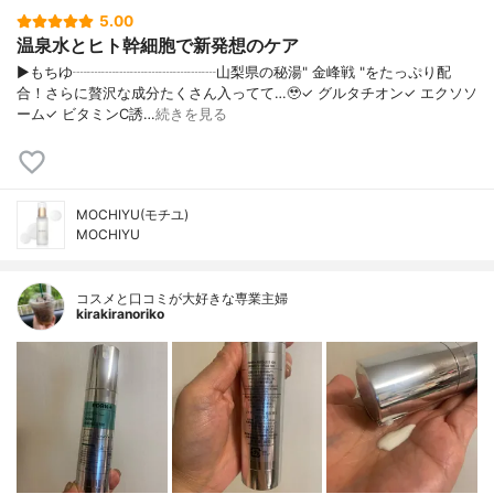
5.00
温泉水とヒト幹細胞で新発想のケア
▶もちゆ┈┈┈┈┈┈┈┈┈┈山梨県の秘湯" 金峰戦 "をたっぷり配
合！さらに贅沢な成分たくさん入ってて…🥹✓ グルタチオン✓ エクソソ
ーム✓ ビタミンC誘…
続きを見る
MOCHIYU(モチユ)
MOCHIYU
コスメと口コミが大好きな専業主婦
kirakiranoriko