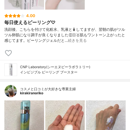
4.00
毎日使えるピーリング♡
洗顔後、こちらを付けて化粧水、乳液と🧴してますが、翌朝の肌がツル
ツル卵肌になり調子が良くなりました👏🏻🥇肌もワントーン上がったと
感じてます。ピーリングジェルだと…
続きを見る
CNP Laboratory(シーエヌピーラボラトリー)
インビジブル ピーリング ブースター
コスメと口コミが大好きな専業主婦
kirakiranoriko