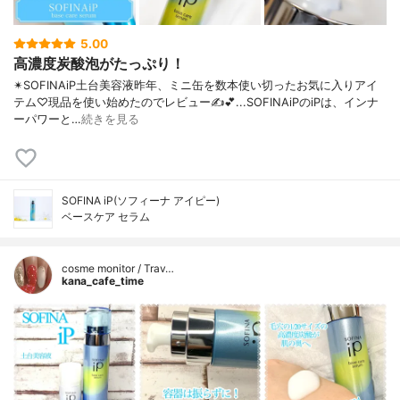
5.00
高濃度炭酸泡がたっぷり！
✴︎SOFINAiP土台美容液昨年、ミニ缶を数本使い切ったお気に入りアイ
テム♡現品を使い始めたのでレビュー✍️💕...SOFINAiPのiPは、インナ
ーパワーと…
続きを見る
SOFINA iP(ソフィーナ アイピー)
ベースケア セラム
cosme monitor / Trav…
kana_cafe_time