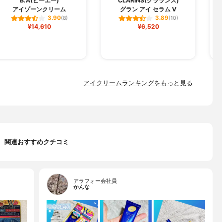
B.A(ビーエー)
CLARINS(クラランス)
アイゾーンクリーム
グラン アイ セラム V
3.90
3.89
(8)
(10)
¥14,610
¥6,520
アイクリームランキングをもっと見る
関連おすすめクチコミ
アラフォー会社員
かんな