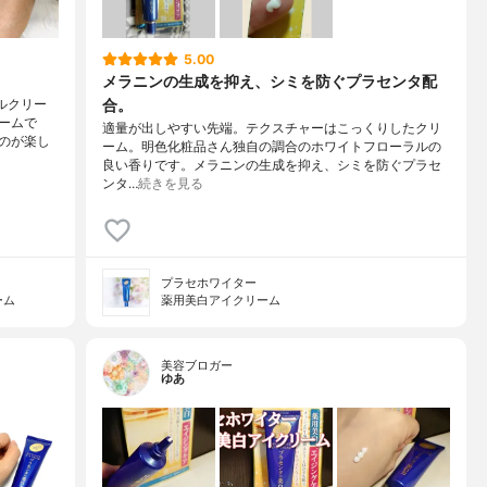
5.00
メラニンの生成を抑え、シミを防ぐプラセンタ配
合。
ルクリー
ームで
適量が出しやすい先端。テクスチャーはこっくりしたクリ
のが楽し
ーム。明色化粧品さん独自の調合のホワイトフローラルの
良い香りです。メラニンの生成を抑え、シミを防ぐプラセ
ンタ…
続きを見る
プラセホワイター
ーム
薬用美白アイクリーム
美容ブロガー
ゆあ