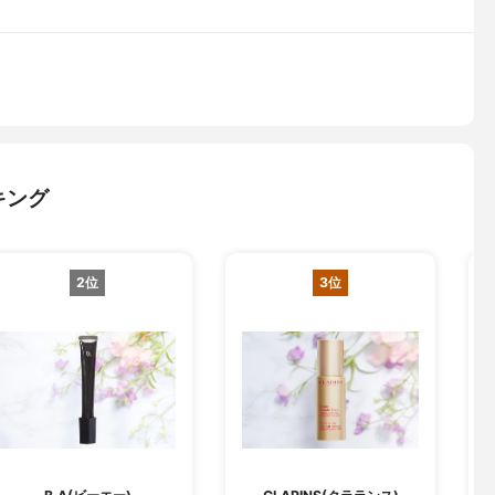
キング
2位
3位
O