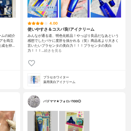
4.00
使いやすさ＆コスパ良!アイクリーム
ームの紹介
みんなが通る道、明色化粧品！やっぱり良品だなあという
アを両立
感想でしたパケに度肝を抜かれる（笑）商品名より大きく
生成を抑…
言いたいプラセンタの美白力！！！プラセンタの美白
力！！！…
続きを見る
プラセホワイター
薬用美白アイクリーム
バドママ★フォロバ100◎