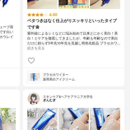
4.00
ベタつきはなく仕上がりスッキリといったタイプ
です🌼
ューブ容
です白い
紫外線によるシミなどに悩み始めて以来とにかく美白！美
ホウレイ
白！とケアを徹底してきましたが、年齢も年齢なので美白
だけに頼らず5年先10年先を見越し明色化粧品 プラセホワ…
続きを見る
プラセホワイター
薬用美白アイクリーム
スキンケア&ヘアケアマニア大学生
ぎんむぎ