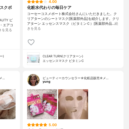
4.00
マスクボ
化粧水代わりの毎日ケア
コーセーコスメポート株式会社さんにいただきました。ク
リアターンのシートマスク[医薬部外品]を紹介します。クリ
UTY ピ
アターン エッセンスマスク（ビタミンＣ）[医薬部外品…
続
・エアコ
きを見る
きを見る
ー)
CLEAR TURN(クリアターン)
エッセンスマスク ビタミンC
メ…
ビューティーカウンセラー☆化粧品販売☆メ…
yung
5.00