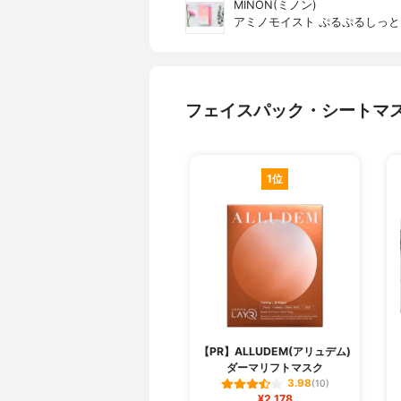
MINON(ミノン)
アミノモイスト ぷるぷるしっ
フェイスパック・シートマ
1位
【PR】ALLUDEM(アリュデム)
ダーマリフトマスク
3.98
(10)
¥2,178