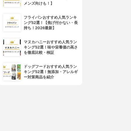
メンズ向けも！】
フライパンおすすめ人気ランキ
ング52選！【焦げ付かない・長
持ち！2026最新】
マヌカハニーおすすめ人気ラン
キング52選！味や栄養価の高さ
を徹底比較・検証
4位
5位
ドッグフードおすすめ人気ラン
キング52選！無添加・アレルギ
ー対策商品を紹介
arrier Repair(バリアリペア)
美人ぬか(BIJINNUKA)
シートマスク しっとり
純米パック
3.90
3.89
(1)
(2)
¥426
¥508