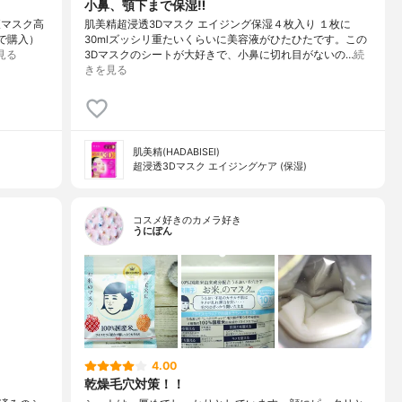
小鼻、顎下まで保湿‼︎
液マスク高
肌美精超浸透3Dマスク エイジング保湿４枚入り １枚に
で購入）⁡
30mlズッシリ重たいくらいに美容液がひたひたです。この
見る
3Dマスクのシートが大好きで、小鼻に切れ目がないの…
続
きを見る
肌美精(HADABISEI)
超浸透3Dマスク エイジングケア (保湿)
コスメ好きのカメラ好き
うにぽん
4.00
乾燥毛穴対策！！