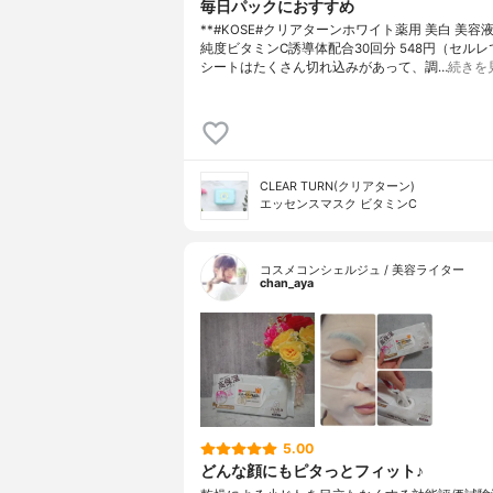
毎日パックにおすすめ
**#KOSE#クリアターンホワイト薬用 美白 美容
純度ビタミンC誘導体配合⁡30回分 548円（セルレ
シートはたくさん切れ込みがあって、調…
続きを
CLEAR TURN(クリアターン)
エッセンスマスク ビタミンC
コスメコンシェルジュ / 美容ライター
chan_aya
5.00
どんな顔にもピタっとフィット♪