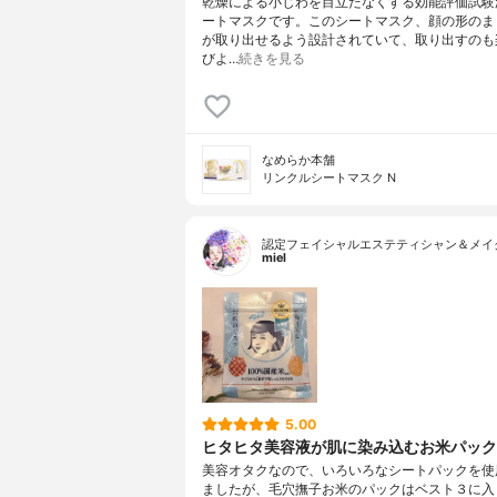
乾燥による小じわを目立たなくする効能評価試験
ートマスクです。このシートマスク、顔の形のま
が取り出せるよう設計されていて、取り出すのも
びよ…
続きを見る
なめらか本舗
リンクルシートマスク N
認定フェイシャルエステティシャン＆メイ
miel
5.00
ヒタヒタ美容液が肌に染み込むお米パック
美容オタクなので、いろいろなシートパックを使
ましたが、毛穴撫子お米のパックはベスト３に入