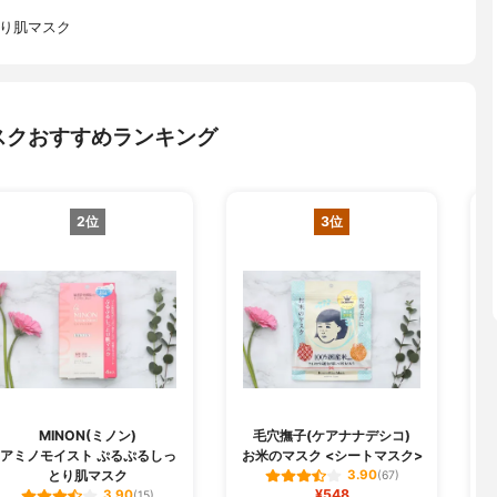
とり肌マスク
スクおすすめランキング
2位
3位
MINON(ミノン)
毛穴撫子(ケアナナデシコ)
B
アミノモイスト ぷるぷるしっ
お米のマスク <シートマスク>
とり肌マスク
3.90
(67)
¥548
3.90
(15)