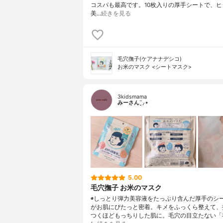
コスパも最高です。10枚入りの厚手シートで、ヒ
美…
続きを見る
毛穴撫子(ケアナナデシコ)
お米のマスク <シートマスク>
3kidsmama
みーさん¨̮⸝⋆
5.00
毛穴撫子 お米のマスク
◉しっとり弾力美容液をたっぷり含んだ厚手のシ
がお肌にぴたっと密着。キメをふっくら整えて、
つくほどもっちりした肌に。毛穴の目立たない「