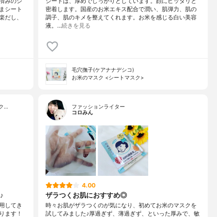
済みのシ
シートは、厚めでしっかりとしています。顔にピッタリと
まシート
密着します。国産のお米エキス配合で潤い、肌弾力、肌の
楽だし、
調子、肌のキメを整えてくれます。お米を感じる白い美容
液。…
続きを見る
毛穴撫子(ケアナナデシコ)
お米のマスク <シートマスク>
ク…
ファッションライター
コロみん
4.00
♪
ザラつくお肌におすすめ◎
用してき
時々お肌がザラつくのが気になり、初めてお米のマスクを
ります！
試してみました♪厚過ぎず、薄過ぎず、といった厚みで、敏