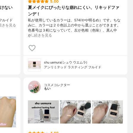
5.00
けない
夏メイクにぴったりな崩れにくい、リキッドファ
ンデ！
フルイド
私が使用しているカラーは、574(やや明るめ）です。ちな
続きを見る
みに、カラーは２０色以上の中から選ぶことができます。
色番号は３桁になっていて、左が色相（色味）、真ん中
が…
続きを見る
shu uemura(シュウ ウエムラ)
アンリミテッド ラスティング フルイド
コスメコレクター
もい