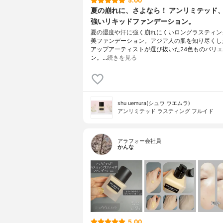
5.00
夏の崩れに、さよなら！ アンリミテッド
強いリキッドファンデーション。
夏の湿度や汗に強く崩れにくいロングラスティン
美ファンデーション。アジア人の肌を知り尽くし
アップアーティストが選び抜いた24色ものバリ
ン。…
続きを見る
shu uemura(シュウ ウエムラ)
アンリミテッド ラスティング フルイド
アラフォー会社員
かんな
5.00