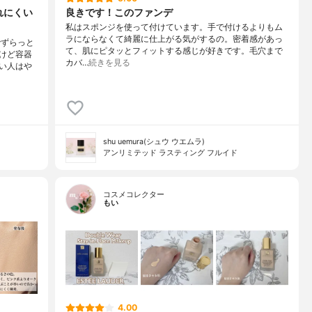
れにくい
良きです！このファンデ
私はスポンジを使って付けています。手で付けるよりもム
ラにならなくて綺麗に仕上がる気がするの。密着感があっ
でずらっと
て、肌にピタッとフィットする感じが好きです。毛穴まで
けど容器
カバ…
続きを見る
い人はや
shu uemura(シュウ ウエムラ)
アンリミテッド ラスティング フルイド
コスメコレクター
もい
4.00