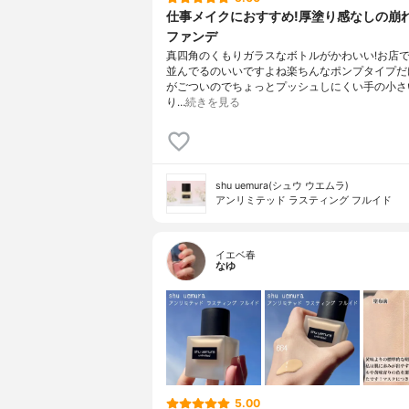
仕事メイクにおすすめ!厚塗り感なしの崩
ファンデ
真四角のくもりガラスなボトルがかわいい!お店
並んでるのいいですよね楽ちんなポンプタイプだ
がごついのでちょっとプッシュしにくい手の小さ
り…
続きを見る
shu uemura(シュウ ウエムラ)
アンリミテッド ラスティング フルイド
イエベ春
なゆ
5.00