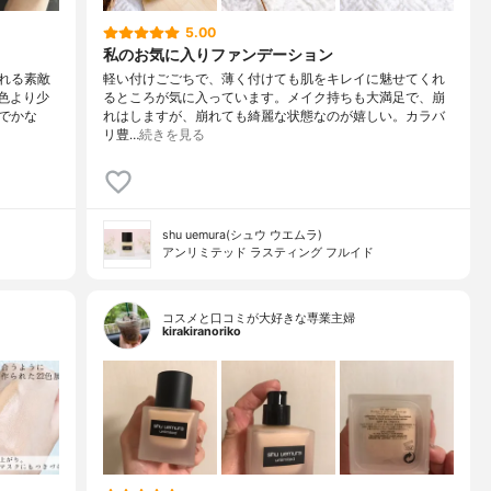
5.00
私のお気に入りファンデーション
れる素敵
軽い付けごごちで、薄く付けても肌をキレイに魅せてくれ
準色より少
るところが気に入っています。メイク持ちも大満足で、崩
でかな
れはしますが、崩れても綺麗な状態なのが嬉しい。カラバ
リ豊…
続きを見る
shu uemura(シュウ ウエムラ)
アンリミテッド ラスティング フルイド
コスメと口コミが大好きな専業主婦
kirakiranoriko