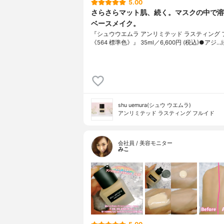
5.00
さらさらマット肌、続く。マスクの中で溶
ベースメイク。
『シュウウエムラ アンリミテッド ラスティング 
《564 標準色》』 35ml／6,600円 (税込)●アジ…
shu uemura(シュウ ウエムラ)
アンリミテッド ラスティング フルイド
会社員 / 美容モニター
みこ