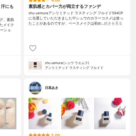
4.00
、汗にも
素肌感とカバー力が両立するファンデ
shu uemuraアンリミテッド ラスティング フルイド594CP
に当選していただきました♡シュウのカラーコスメは使っ
グ、素肌
たことがあるのですが、ベースメイクは初め…
続きを見る
たメイク
エーショ
shu uemura(シュウ ウエムラ)
アンリミテッド ラスティング フルイド
日高あき
5.00