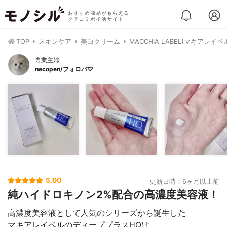
おすすめ商品がもらえる
クチコミポイ活サイト
TOP
スキンケア
美白クリーム
MACCHIA LABEL(マキアレイ
専業主婦
necopen/フォロバ♡
5.00
更新日時：6ヶ月以上前
純ハイドロキノン2%配合の高濃度美容液！
高濃度美容液として人気のシリーズから誕生した
マキアレイベルのディーププラスHQは