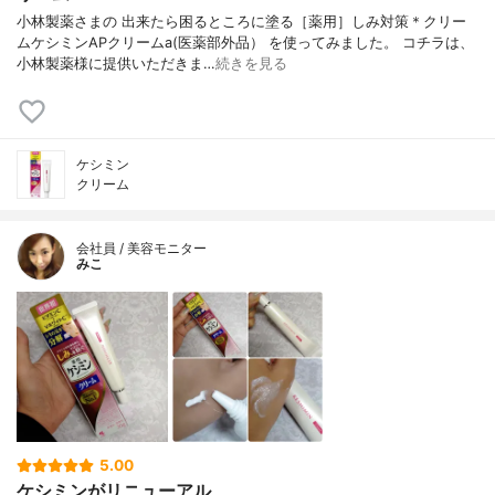
小林製薬さまの 出来たら困るところに塗る［薬用］しみ対策＊クリー
ムケシミンAPクリームa(医薬部外品） を使ってみました。 コチラは、
小林製薬様に提供いただきま…
続きを見る
ケシミン
クリーム
会社員 / 美容モニター
みこ
5.00
ケシミンがリニューアル