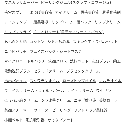
マスカラリムーバー
ピーリングジェル(スクラブ・ゴマージュ)
毛穴スプレー
まつげ美容液
アイクリーム
眉毛美容液
眉毛育毛剤
アイシャンプー
唇美容液
リップバーム
唇パック
リップクリーム
リップスクラブ
くまとりシート(目元ケアシート・パック)
あぶらとり紙
コットン
シミ用飲み薬
スキンケアトラベルセット
ニキビパッチ
フェイスパック・シートマスク
マイクロニードルパッチ
洗顔クロス
洗顔ネット
洗顔ブラシ
繭玉
電動洗顔ブラシ
セラミドクリーム
プラセンタクリーム
ホホバオイル
スクワランオイル
ローズヒップオイル
マルラオイル
フェイスクリーム・ジェル・バーム
ナイトクリーム
ワセリン
ほうれい線クリーム
シワ改善クリーム
ニキビ塗り薬
美顔ローラー
美顔スチーマー
ウォーターピーリング
リフトアップ美顔器
小顔ベルト
毛穴吸引器
かっさプレート