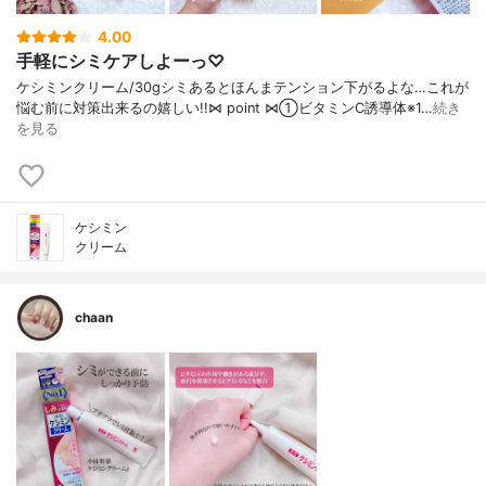
4.00
手軽にシミケアしよーっ♡
ケシミンクリーム/30g シミあるとほんまテンション下がるよな… これが
悩む前に対策出来るの嬉しい!! ⋈ point ⋈ ①ビタミンC誘導体※1…
続き
を見る
ケシミン
クリーム
chaan