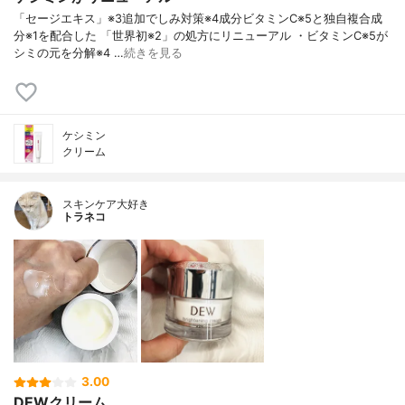
「セージエキス」※3追加でしみ対策※4成分ビタミンC※5と独自複合成
分※1を配合した 「世界初※2」の処方にリニューアル ・ビタミンC※5が
シミの元を分解※4 …
続きを見る
ケシミン
クリーム
スキンケア大好き
トラネコ
3.00
DEWクリーム