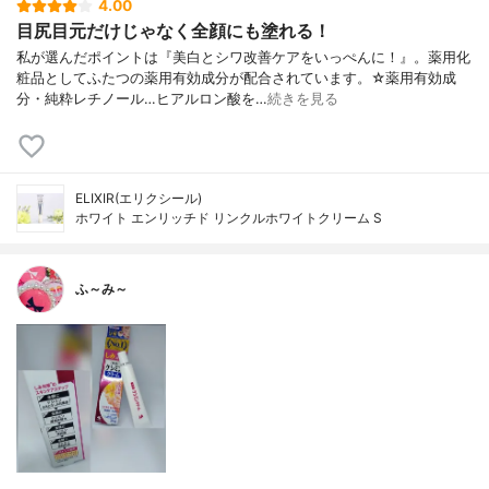
4.00
目尻目元だけじゃなく全顔にも塗れる！
私が選んだポイントは『美白とシワ改善ケアをいっぺんに！』。薬用化
粧品としてふたつの薬用有効成分が配合されています。☆薬用有効成
分・純粋レチノール…ヒアルロン酸を…
続きを見る
ELIXIR(エリクシール)
ホワイト エンリッチド リンクルホワイトクリーム S
ふ～み～