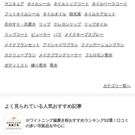
マニキュア
ネイルシール
ネイルトップコート
ネイルベースコート
フットネイルシール
ネイルオイル
除光液
ネイルケアセット
爪やすり・爪磨き
リップ
クレヨンリップ
リップオイル
リップコート
ビューラー
パフ
メイクキープスプレー
メイクブラシセット
アイシャドウブラシ
ファンデーションブラシ
スクリューブラシ
メイクブラシクリーナー
フェロモン香水
ボディミスト
練り香水
香水
カテゴリ一覧へ
よく見られている人気おすすめ記事
ホワイトニング歯磨き粉おすすめランキング52選！口コミ
の多い市販品を中心に