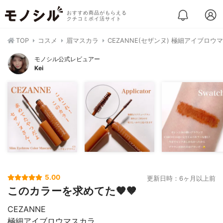
おすすめ商品がもらえる
クチコミポイ活サイト
TOP
コスメ
眉マスカラ
CEZANNE(セザンヌ) 極細アイブロウ
モノシル公式レビュアー
Kei
5.00
更新日時：6ヶ月以上前
このカラーを求めてた🧡🤎
CEZANNE
極細アイブロウマスカラ