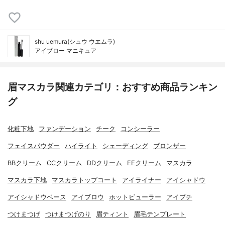
shu uemura(シュウ ウエムラ)
アイブロー マニキュア
眉マスカラ関連カテゴリ：おすすめ商品ランキン
グ
化粧下地
ファンデーション
チーク
コンシーラー
フェイスパウダー
ハイライト
シェーディング
ブロンザー
BBクリーム
CCクリーム
DDクリーム
EEクリーム
マスカラ
マスカラ下地
マスカラトップコート
アイライナー
アイシャドウ
アイシャドウベース
アイブロウ
ホットビューラー
アイプチ
つけまつげ
つけまつげのり
眉ティント
眉毛テンプレート