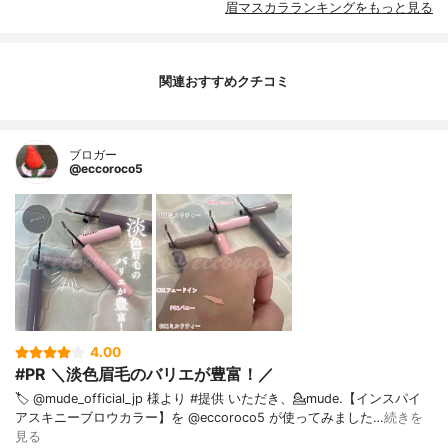
眉マスカラランキングをもっと見る
関連おすすめクチコミ
ブロガー
@eccoroco5
4.00
#PR ＼淡色眉毛のバリエが豊富！／
🏷️ @mude_official_jp 様より #提供 いただき、⁡💁mude.【インスパイ
アスキニーブロウカラー】を @eccoroco5 が使ってみました…
続きを
見る