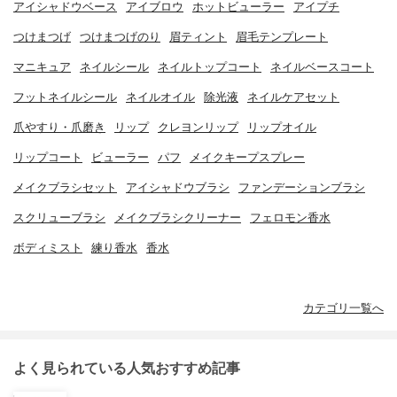
アイシャドウベース
アイブロウ
ホットビューラー
アイプチ
つけまつげ
つけまつげのり
眉ティント
眉毛テンプレート
マニキュア
ネイルシール
ネイルトップコート
ネイルベースコート
フットネイルシール
ネイルオイル
除光液
ネイルケアセット
爪やすり・爪磨き
リップ
クレヨンリップ
リップオイル
リップコート
ビューラー
パフ
メイクキープスプレー
メイクブラシセット
アイシャドウブラシ
ファンデーションブラシ
スクリューブラシ
メイクブラシクリーナー
フェロモン香水
ボディミスト
練り香水
香水
カテゴリ一覧へ
よく見られている人気おすすめ記事