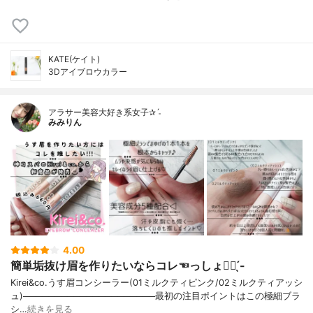
KATE(ケイト)
3Dアイブロウカラー
アラサー美容大好き系女子✰ˊ˗
みみりん
4.00
簡単垢抜け眉を作りたいならコレ☜っしょ👍🏻 ̖́-
Kirei&co.うす眉コンシーラー(01ミルクティピンク/02ミルクティアッシ
ュ)─────────────────────最初の注目ポイントはこの極細ブラ
シ…
続きを見る