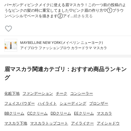
バーガンディピンクメイクに使える眉マスカラ！この一つ前の投稿のよ
うなピンクの髪の時に重宝してました♡ピンク眉の作り方♡①ブラウ
ンペンシルでベースを描きます②アイ…
続きを見る
MAYBELLINE NEW YORK(メイベリン ニューヨーク)
アイブロウ ファッションブロウ カラードラマ マスカラ
眉マスカラ関連カテゴリ：おすすめ商品ランキン
グ
化粧下地
ファンデーション
チーク
コンシーラー
フェイスパウダー
ハイライト
シェーディング
ブロンザー
BBクリーム
CCクリーム
DDクリーム
EEクリーム
マスカラ
マスカラ下地
マスカラトップコート
アイライナー
アイシャドウ