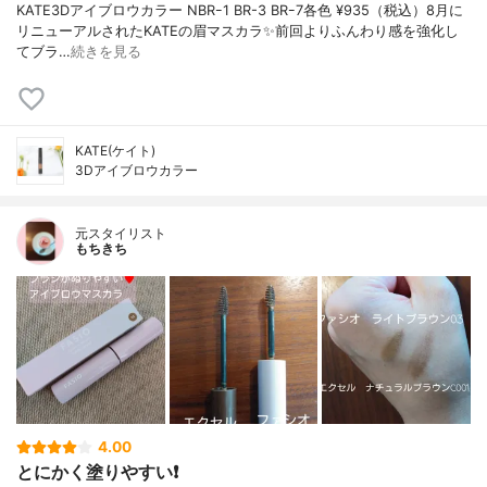
KATE3Dアイブロウカラー NBRｰ1 BR-3 BRｰ7各色 ¥935（税込）8月に
リニューアルされたKATEの眉マスカラ✨前回よりふんわり感を強化し
てブラ…
続きを見る
KATE(ケイト)
3Dアイブロウカラー
元スタイリスト
もちきち
4.00
とにかく塗りやすい❗