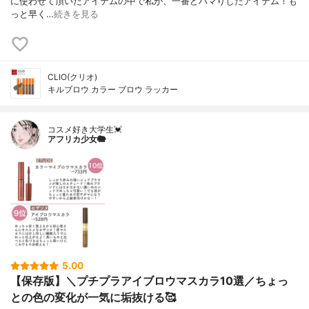
に使わせて頂いたアイテムの中で私が、一番どハマりしたアイテム！も
っと早く…
続きを見る
CLIO(クリオ)
キルブロウ カラー ブロウ ラッカー
コスメ好き大学生💓
アフリカ少女🐘
5.00
【保存版】＼プチプラアイブロウマスカラ10選／ちょっ
との色の変化が一気に垢抜ける🥰