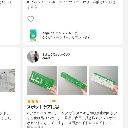
といって
キビパッチ。CICA、ティーツリー、サリチル酸とい…
続き
を見る
Angelab(エンジェルラボ)
CICAティーツリークリアパッチ+
3歳＆0歳boy×OL🤍
coala
3.00
スポットケアに◎
ブランド、
✔︎アクロパス エイシーケア プラスニキビや吹き出物をケア
きました
する化粧品（パッチ）。昼用、夜用、拭き取りクレンザー
がセットになっています。昼用はハイドロコロイドパッ…
続きを見る