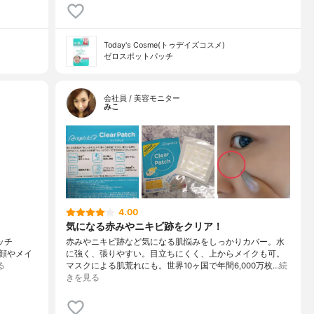
Today's Cosme(トゥデイズコスメ)
ゼロスポットパッチ
会社員 / 美容モニター
みこ
4.00
気になる赤みやニキビ跡をクリア！
パッチ
赤みやニキビ跡など気になる肌悩みをしっかりカバー。水
洗顔やメイ
に強く、張りやすい。目立ちにくく、上からメイクも可。
る
マスクによる肌荒れにも。世界10ヶ国で年間6,000万枚…
続
きを見る