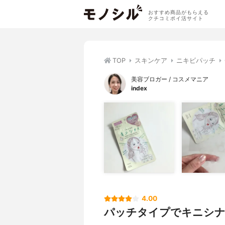
おすすめ商品がもらえる
クチコミポイ活サイト
TOP
スキンケア
ニキビパッチ
美容ブロガー / コスメマニア
index
4.00
パッチタイプでキニシ