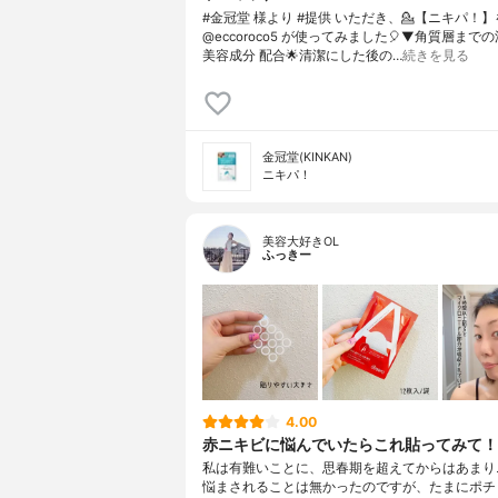
⁡#金冠堂 様より #提供 いただき、💁【ニキパ！】
@eccoroco5 が使ってみました🎈⁡⁡⁡▼⁡角質層ま
美容成分 配合🌟⁡清潔にした後の…
続きを見る
金冠堂(KINKAN)
ニキパ！
美容大好きOL
ふっきー
4.00
赤ニキビに悩んでいたらこれ貼ってみて！
私は有難いことに、思春期を超えてからはあまり
悩まされることは無かったのですが、たまにポチ