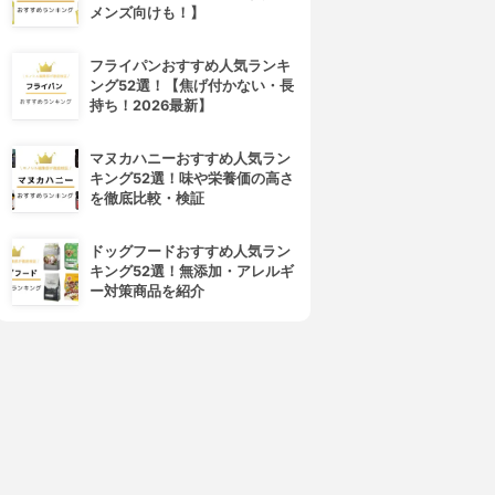
メンズ向けも！】
フライパンおすすめ人気ランキ
ング52選！【焦げ付かない・長
持ち！2026最新】
4位
5位
マヌカハニーおすすめ人気ラン
キング52選！味や栄養価の高さ
を徹底比較・検証
ドッグフードおすすめ人気ラン
キング52選！無添加・アレルギ
ー対策商品を紹介
VT(ブイティー)
G9SKIN(ジーナインスキン)
プロシカ クリア スポットパッ
AC ソリューション クリア ス
チ
ポット パッチ
3.87
3.86
(6)
(1)
¥327
¥809