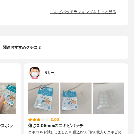
ニキビパッチランキングをもっと見る
関連おすすめクチコミ
りりー
3.00
ルスポッ
薄さ0.05mmのニキビパッチ
ニキパ をお試ししました✳︎(税込)550円/36枚入りニキビの