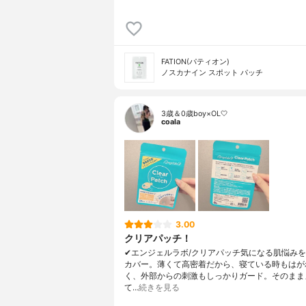
FATION(パティオン)
ノスカナイン スポット パッチ
3歳＆0歳boy×OL🤍
coala
3.00
クリアパッチ！
✔︎エンジェルラボ/クリアパッチ気になる肌悩み
カバー。薄くて高密着だから、寝ている時もはが
く、外部からの刺激もしっかりガード。そのまま
て…
続きを見る