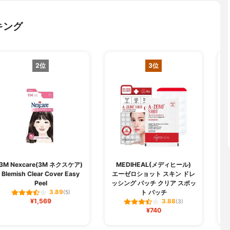
キング
2位
3位
3M Nexcare(3M ネクスケア)
MEDIHEAL(メディヒール)
Blemish Clear Cover Easy
エーゼロショット スキン ドレ
Peel
ッシング パッチ クリア スポッ
ト パッチ
3.89
(5)
¥1,569
3.88
(3)
¥740