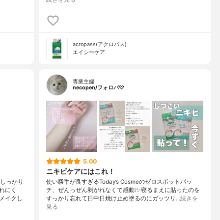
acropass(アクロパス)
エイシーケア
専業主婦
necopen/フォロバ♡
5.00
ニキビケアにはこれ！
をしっかり
使い勝手が良すぎるToday’s Cosmeのゼロスポットパッ
れにく
チ、ぜんっぜん剥がれなくて感動❕✨寝るまえに貼ったのを
メイクし
すっかり忘れて日中日焼け止め塗るのにガッツリ…
続きを
見る