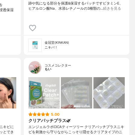
跡や気になる部分を保護&保湿するパッチですビタミンE、
を
ヒアルロン酸Na、水添レチノールの3種類の…
続きを見る
での浸透保湿
金冠堂(KINKAN)
ニキパ！
コスメコレクター
もい
5.00
クリアパッチプラス🌿
ニキビに
エンジェルラボCICAティーツリー クリアパッチプラスニキ
ッとでき
ビを刺激から守りながらこっそり隠せるクリアタイプのニ