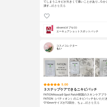
てしまうニキビが大きくて痛いことがあり…💦か
潰す…
続きを見る
obsero(オブセロ)
エーキュアショットスポットパッチ
コスメコレクター
もい
5.00
３ステップケアできるニキビパッチ
FATIONNosca9 Spot Patch韓国のスキンケア
FATION（パティオン）のニキビパッチをいただ
♡10mmサイズが72回分、ちょ…
続きを見る