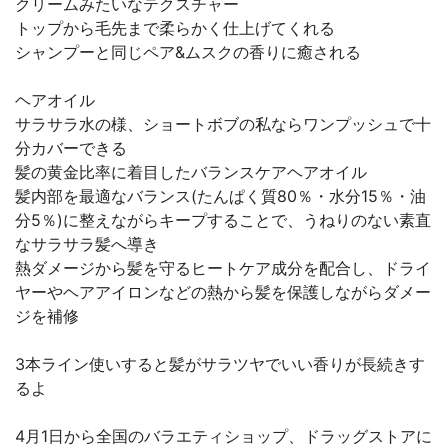
クリームみたいなテクスチャー
トップから毛先まで柔らかく仕上げてくれる
シャンプーと同じペア&ムスクの香りに癒される
ヘアオイル
サラサラ水の様、ショートボブの私ならワンプッシュで十
分カバーできる
髪の黄金比率に着目したバランスケアヘアオイル
髪内部を最適なバランス(たんぱく質80％・水分15％・油
分5％)に整えながらキープすることで、うねりのない素直
なサラサラ髪へ導き
熱ダメージから髪を守るヒートケア成分を配合し、ドライ
ヤーやヘアアイロンなどの熱から髪を保護しながらダメー
ジを補修
3本ライン使いすると髪がサラツヤでいい香りが長続きす
るよ
4月1日から全国のバラエティショップ、ドラッグストアに