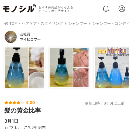
おすすめ商品がもらえる
クチコミポイ活サイト
TOP
ヘアケア・スタイリング
シャンプー
シャンプー・コンデ
会社員
マイピコブー
4.00
更新日時：6ヶ月以上前
髪の黄金比率
3月1日
ロフトにて先行販売