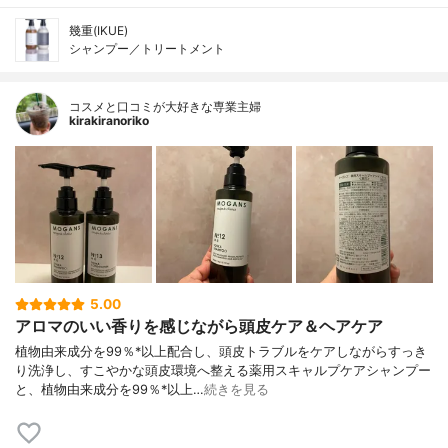
幾重(IKUE)
シャンプー／トリートメント
コスメと口コミが大好きな専業主婦
kirakiranoriko
5.00
アロマのいい香りを感じながら頭皮ケア＆ヘアケア
植物由来成分を99％*以上配合し、頭皮トラブルをケアしながらすっき
り洗浄し、すこやかな頭皮環境へ整える薬用スキャルプケアシャンプー
と、植物由来成分を99％*以上…
続きを見る