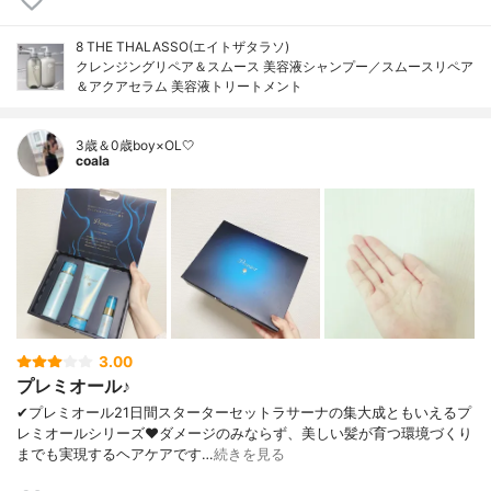
8 THE THALASSO(エイトザタラソ)
クレンジングリペア＆スムース 美容液シャンプー／スムースリペア
＆アクアセラム 美容液トリートメント
3歳＆0歳boy×OL🤍
coala
3.00
プレミオール♪
✔︎プレミオール21日間スターターセットラサーナの集大成ともいえるプ
レミオールシリーズ❤︎ダメージのみならず、美しい髪が育つ環境づくり
までも実現するヘアケアです…
続きを見る