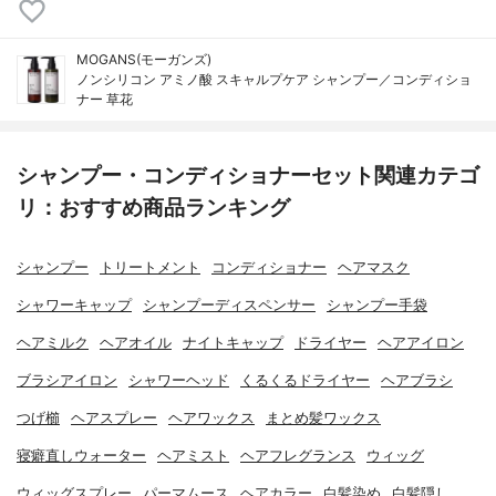
MOGANS(モーガンズ)
ノンシリコン アミノ酸 スキャルプケア シャンプー／コンディショ
ナー 草花
シャンプー・コンディショナーセット関連カテゴ
リ：おすすめ商品ランキング
シャンプー
トリートメント
コンディショナー
ヘアマスク
シャワーキャップ
シャンプーディスペンサー
シャンプー手袋
ヘアミルク
ヘアオイル
ナイトキャップ
ドライヤー
ヘアアイロン
ブラシアイロン
シャワーヘッド
くるくるドライヤー
ヘアブラシ
つげ櫛
ヘアスプレー
ヘアワックス
まとめ髪ワックス
寝癖直しウォーター
ヘアミスト
ヘアフレグランス
ウィッグ
ウィッグスプレー
パーマムース
ヘアカラー
白髪染め
白髪隠し