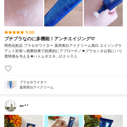
5.00
プチプラなのに多機能！アンチエイジング♡
明色化粧品 プラセホワイター 薬用美白アイクリーム美白 エイジングケ
アシミ対策＼相乗効果で効果的にアプローチ／★プラセンタお肌にハリ
透明感を与える★ハトムギエキ…
続きを見る
プラセホワイター
薬用美白アイクリーム
an＊°