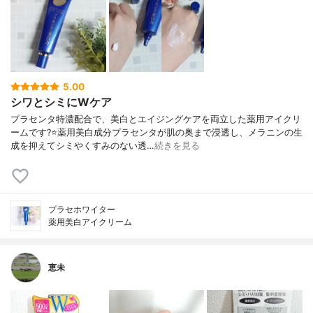
5.00
シワとシミにWケア
プラセンタ特濃配合で、美白とエイジングケアを両立した薬用アイクリ
ームです?⭐薬用美白成分プラセンタが肌の奥まで浸透し、メラニンの生
成を抑えてシミやくすみのない透…
続きを見る
プラセホワイター
薬用美白アイクリーム
恵未