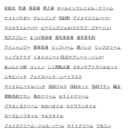
化粧水
乳液
美容液
導入液
オールインワンジェル・クリーム
ナイトパウダー
クレンジング
洗顔料
アイメイクリムーバー
マスカラリムーバー
ピーリングジェル(スクラブ・ゴマージュ)
毛穴スプレー
まつげ美容液
眉毛美容液
眉毛育毛剤
アイシャンプー
唇美容液
リップバーム
唇パック
リップクリーム
リップスクラブ
くまとりシート(目元ケアシート・パック)
あぶらとり紙
コットン
シミ用飲み薬
スキンケアトラベルセット
ニキビパッチ
フェイスパック・シートマスク
マイクロニードルパッチ
洗顔クロス
洗顔ネット
洗顔ブラシ
繭玉
電動洗顔ブラシ
美白クリーム
セラミドクリーム
プラセンタクリーム
ホホバオイル
スクワランオイル
ローズヒップオイル
マルラオイル
フェイスクリーム・ジェル・バーム
ナイトクリーム
ワセリン