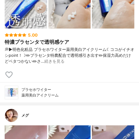
5.00
特濃プラセンタで透明感ケア
💭▶️明色化粧品 プラセホワイター薬用美白アイクリーム☾ココがイチオ
シpoint！☽✏️プラセンタ特農配合で透明感引き出す✏️保湿力高めだけ
どベタつかない✏️さ…
続きを見る
プラセホワイター
薬用美白アイクリーム
メグ