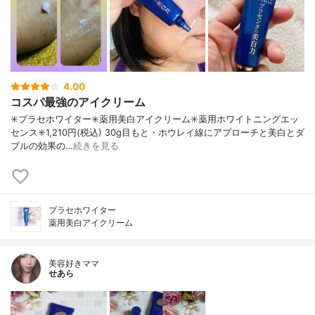
4.00
コスパ最強のアイクリーム
✳️プラセホワイター✳️薬用美白アイクリーム✳️薬用ホワイトニングエッ
センス✳️1,210円(税込) 30g目もと・ホウレイ線にアプローチと美白とダ
ブルの効果の…
続きを見る
プラセホワイター
薬用美白アイクリーム
美容好きママ
せあら