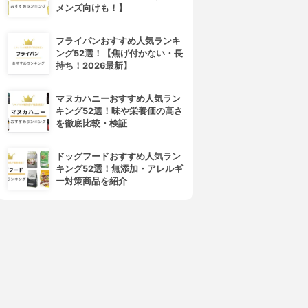
メンズ向けも！】
フライパンおすすめ人気ランキ
giovanni(ジョヴァンニ)
DHC(ディーエイチシー)
ング52選！【焦げ付かない・長
2chic ダメージ ヘアセラム
アフターバス ヘアセラム
持ち！2026最新】
3.63
3.62
(1)
(32)
¥2,475
¥1,280
マヌカハニーおすすめ人気ラン
キング52選！味や栄養価の高さ
を徹底比較・検証
ドッグフードおすすめ人気ラン
キング52選！無添加・アレルギ
ー対策商品を紹介