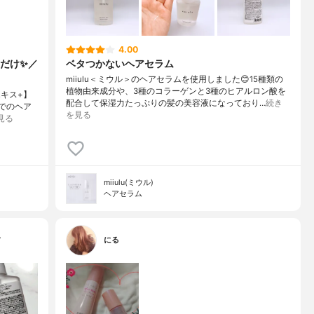
4.00
だけ✨／
ベタつかないヘアセラム
miiulu＜ミウル＞のヘアセラムを使用しました😊15種類の
植物由来成分や、3種のコラーゲンと3種のヒアルロン酸を
エキス+】
配合して保湿力たっぷりの髪の美容液になっており…
続き
の中でのヘア
を見る
見る
miiulu(ミウル)
ヘアセラム
…
にる