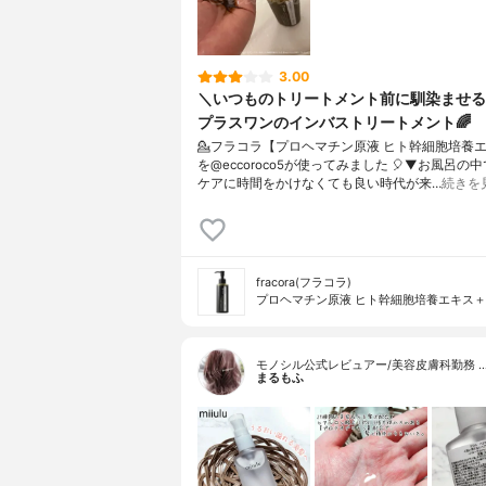
3.00
＼いつものトリートメント前に馴染ませる
プラスワンのインバストリートメント🌈
💁フラコラ【プロヘマチン原液 ヒト幹細胞培養
を@eccoroco5が使ってみました 🎈⁡⁡⁡▼⁡お風呂
ケアに時間をかけなくても良い時代が来…
続きを
fracora(フラコラ)
プロヘマチン原液 ヒト幹細胞培養エキス＋
モノシル公式レビュアー/美容皮膚科勤務 
まるもふ