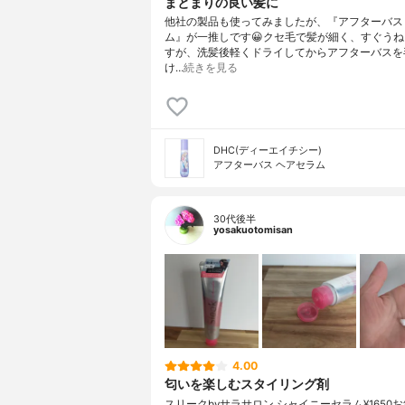
まとまりの良い髪に
他社の製品も使ってみましたが、『アフターバス
ム』が一推しです😀クセ毛で髪が細く、すぐう
すが、洗髪後軽くドライしてからアフターバスを
け…
続きを見る
DHC(ディーエイチシー)
アフターバス ヘアセラム
30代後半
yosakuotomisan
4.00
匂いを楽しむスタイリング剤
スリークbyサラサロン シャイニーセラム¥1650