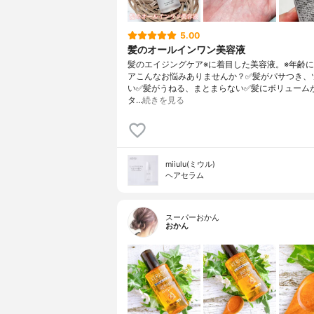
5.00
髪のオールインワン美容液
髪のエイジングケア※に着目した美容液。※年齢
アこんなお悩みありませんか？✅髪がパサつき、
い✅髪がうねる、まとまらない✅髪にボリューム
タ…
続きを見る
miiulu(ミウル)
ヘアセラム
スーパーおかん
おかん