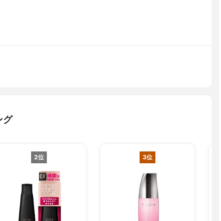
ング
2位
3位