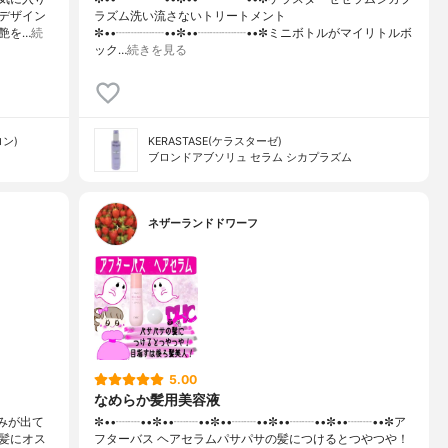
デザイン
ラズム洗い流さないトリートメント
艶を…
続
✼••┈┈┈┈••✼••┈┈┈┈••✼ミニボトルがマイリトルボ
ック…
続きを見る
ロン)
KERASTASE(ケラスターゼ)
ブロンドアブソリュ セラム シカプラズム
ネザーランドドワーフ
5.00
なめらか髪用美容液
みが出て
✼••┈┈••✼••┈┈••✼••┈┈••✼••┈┈••✼••┈┈••✼ア
髪にオス
フターバス ヘアセラムパサパサの髪につけるとつやつや！