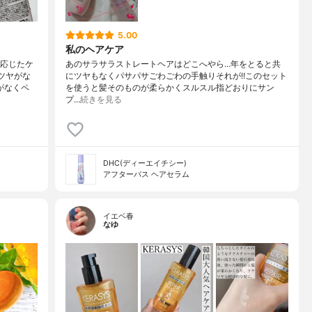
5.00
私のヘアケア
に応じたケ
あのサラサラストレートヘアはどこへやら…年をとると共
ツヤがな
にツヤもなくパサパサごわごわの手触りそれが!!このセット
がなくペ
を使うと髪そのものが柔らかくスルスル指どおりにサン
プ…
続きを見る
DHC(ディーエイチシー)
アフターバス ヘアセラム
イエベ春
なゆ