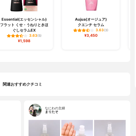
Essential(エッセンシャル)
Aujua(オージュア)
フラット くせ・うねりときほ
クエンチ セラム
ぐしセラムEX
3.63
(3)
¥3,450
3.63
(5)
¥1,598
関連おすすめクチコミ
なにわの主婦
まりたそ