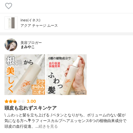
ines(イネス)
アクア チャージ ムース
美容ブロガー
まみやこ
3.00
頭皮も忘れずスキンケア
\ ふわっと髪を立ち上げる /⁡ペタンとなりがち、ボリュームのない髪が
気になる方へ⁡⁡⁡💐ラフィースカルプヘアエッセンス⁡⁡6つの植物由来成分で
頭皮の血行促進、…
続きを見る