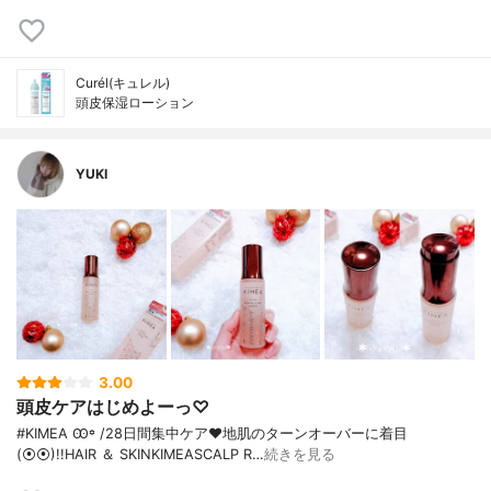
Curél(キュレル)
頭皮保湿ローション
YUKI
3.00
頭皮ケアはじめよーっ♡
#KIMEA Ꙭ꙳ / 28日間集中ケア♥︎ 地肌のターンオーバーに着目
(⦿⦿)!! HAIR ＆ SKIN KIMEA SCALP R…
続きを見る