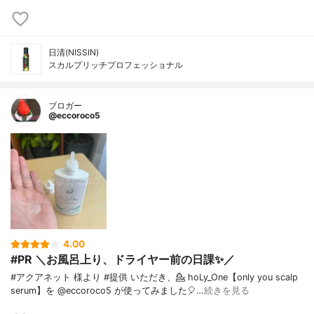
日清(NISSIN)
スカルプリッチプロフェッショナル
ブロガー
@eccoroco5
4.00
#PR ＼お風呂上り、ドライヤー前の日課✨／ ⁡
#アクアネット 様より #提供 いただき、⁡💁 hoLy_One【only you scalp
serum】を @eccoroco5 が使ってみました🎈⁡⁡⁡…
続きを見る