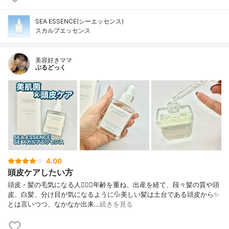
SEA ESSENCE(シーエッセンス)
スカルプエッセンス
美容好きママ
ぶるどっく
4.00
頭皮ケアしたい方
頭皮・髪の毛気になる人🙋🏻‍♀️年齢を重ね、出産を経て、段々髪の質や頭
皮、白髪、分け目が気になるように💦美しい髪は土台である頭皮から✨
とは言いつつ、なかなか出来…
続きを見る