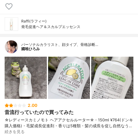
Raffi(ラフィー)
発毛促進ヘア＆スカルプエッセンス
パーソナルカラリスト、顔タイプ、骨格診断…
國唯ひろみ
2.00
昔流行っていたので買ってみた
☆レディースカミノモト ヘアアクセルルーター☆・150ml ¥764(ドンキ
購入価格)・毛髪成長促進剤・香りは5種類・髪の成長を促し自然なう…
続きを見る