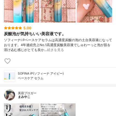
5.00
炭酸泡が気持ちいい美容液です。
ソフィーナI Pベースケアセラムは高濃度炭酸の泡の土台美容液になって
おります。4年連続売上No.1高濃度炭酸美容液でしゅわーっと泡が肌を
溶け込む感じがとても良か…
続きを見る
SOFINA iP(ソフィーナ アイピー)
ベースケア セラム
美容ブロガー
まみやこ