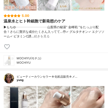
5.00
温泉水とヒト幹細胞で新発想のケア
▶もちゆ┈┈┈┈┈┈┈┈┈┈山梨県の秘湯" 金峰戦 "をたっぷり配
合！さらに贅沢な成分たくさん入ってて…🥹✓ グルタチオン✓ エクソソ
ーム✓ ビタミンC誘…
続きを見る
MOCHIYU(モチユ)
MOCHIYU
ビューティーカウンセラー☆化粧品販売☆メ…
yung