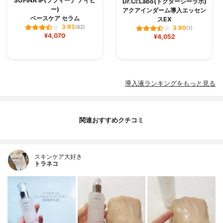
SOFINA iP(ソフィーナ アイピ
Dr.Ci:Labo(ドクターシーラボ)
ー)
アクアインダーム導入エッセン
ベースケア セラム
スEX
3.93
(62)
3.90
(1)
¥4,070
¥4,052
導入液ランキングをもっと見る
関連おすすめクチコミ
スキンケア大好き
トラネコ