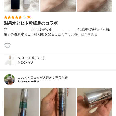
5.00
温泉水とヒト幹細胞のコラボ
**⁡________________⁡もちゆ⁡美容液⁡_________________⁡⁡⁡*山梨県の秘湯「金峰
泉」の温泉水とヒト幹細胞を配合したミネラル導…
続きを見る
MOCHIYU(モチユ)
MOCHIYU
コスメと口コミが大好きな専業主婦
kirakiranoriko