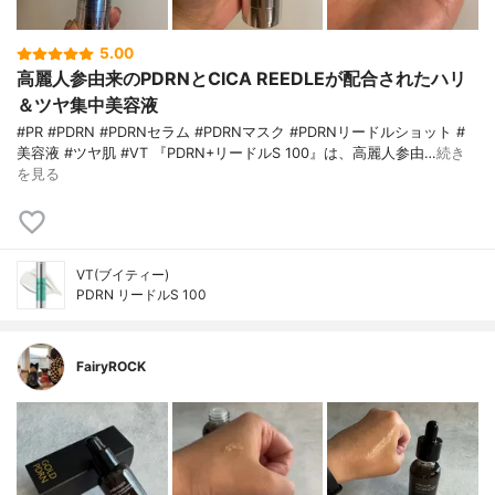
5.00
高麗人参由来のPDRNとCICA REEDLEが配合されたハリ
＆ツヤ集中美容液
#PR #PDRN #PDRNセラム #PDRNマスク #PDRNリードルショット #
美容液 #ツヤ肌 #VT 『PDRN+リードルS 100』は、高麗人参由…
続き
を見る
VT(ブイティー)
PDRN リードルS 100
FairyROCK