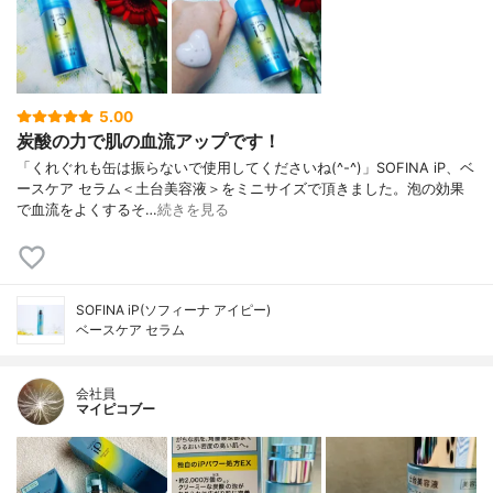
5.00
炭酸の力で肌の血流アップです！
「くれぐれも缶は振らないで使用してくださいね(^-^)」SOFINA iP、ベ
ースケア セラム＜土台美容液＞をミニサイズで頂きました。泡の効果
で血流をよくするそ…
続きを見る
SOFINA iP(ソフィーナ アイピー)
ベースケア セラム
会社員
マイピコブー