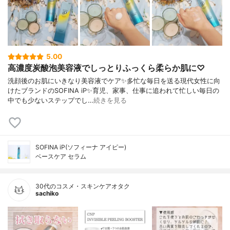
5.00
高濃度炭酸泡美容液でしっとりふっくら柔らか肌に♡
洗顔後のお肌にいきなり美容液でケア✨多忙な毎日を送る現代女性に向
けたブランドのSOFINA iP✨育児、家事、仕事に追われて忙しい毎日の
中でも少ないステップでし…
続きを見る
SOFINA iP(ソフィーナ アイピー)
ベースケア セラム
30代のコスメ・スキンケアオタク
sachiko