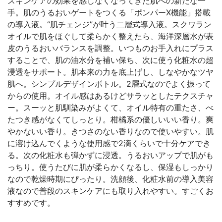
スキンケアの効果を感じなくなってきた肌への新たな一
手。肌のうるおいゲートをつくる「ポンパーX機能」搭載
の導入液。“肌チェンジ”が叶う二層式導入液。スクワラン
オイルで肌をほぐして柔らかく整えたら、海洋深層水が表
皮のうるおいバランスを調整。いつものお手入れにプラス
することで、肌の油水分を補い保ち、次に使う化粧水の超
浸透をサポート。肌本来の力を底上げし、しなやかなツヤ
肌へ。シンプルデザインボトル。2層式なのでよく振って
からの使用。オイル感はあるけどサラッとしたテクスチャ
ー。スーッと肌馴染みがよくて、オイル特有の重たさ、べ
たつき感がなくてしっとり。柑橘系の優しいいい香り。爽
やかないい香り。きつさのない香りなので使いやすい。肌
に溶け込んでくような使用感で2滴くらいで十分ケアでき
る。次の化粧水も弾かずに浸透。うるおいアップで肌がも
っちり。使うたびに肌が柔らかくなるし、保湿もしっかり
なので乾燥時期にぴったり。洗顔後、化粧水前の導入美容
液なので普段のスキンケアにも取り入れやすい。すごくお
すすめです。