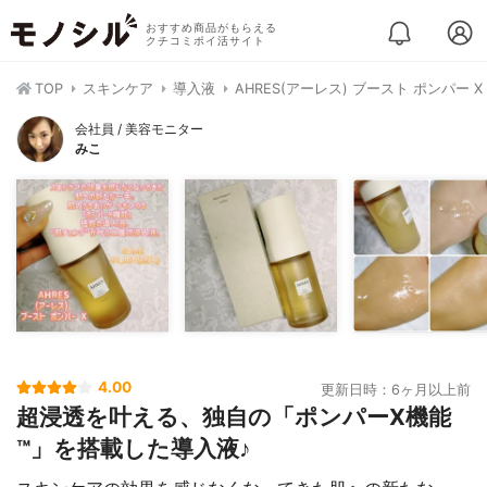
おすすめ商品がもらえる
クチコミポイ活サイト
TOP
スキンケア
導入液
AHRES(アーレス) ブースト ポンパー X
会社員 / 美容モニター
みこ
4.00
更新日時：6ヶ月以上前
超浸透を叶える、独自の「ポンパーX機能
™」を搭載した導入液♪