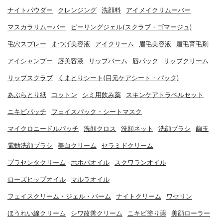
ナイトパウダー
クレンジング
洗顔料
アイメイクリムーバー
マスカラリムーバー
ピーリングジェル(スクラブ・ゴマージュ)
毛穴スプレー
まつげ美容液
アイクリーム
眉毛美容液
眉毛育毛剤
アイシャンプー
唇美容液
リップバーム
唇パック
リップクリーム
リップスクラブ
くまとりシート(目元ケアシート・パック)
あぶらとり紙
コットン
シミ用飲み薬
スキンケアトラベルセット
ニキビパッチ
フェイスパック・シートマスク
マイクロニードルパッチ
洗顔クロス
洗顔ネット
洗顔ブラシ
繭玉
電動洗顔ブラシ
美白クリーム
セラミドクリーム
プラセンタクリーム
ホホバオイル
スクワランオイル
ローズヒップオイル
マルラオイル
フェイスクリーム・ジェル・バーム
ナイトクリーム
ワセリン
ほうれい線クリーム
シワ改善クリーム
ニキビ塗り薬
美顔ローラー