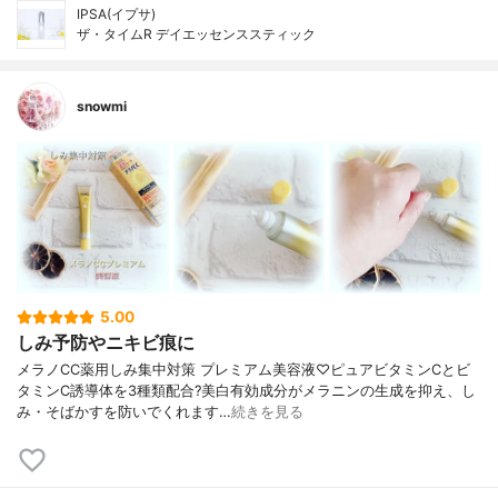
IPSA(イプサ)
ザ・タイムR デイエッセンススティック
snowmi
5.00
しみ予防やニキビ痕に
メラノCC薬用しみ集中対策 プレミアム美容液♡ピュアビタミンCとビ
タミンC誘導体を3種類配合?美白有効成分がメラニンの生成を抑え、し
み・そばかすを防いでくれます…
続きを見る