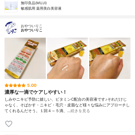
無印良品(MUJI)
敏感肌用 薬用美白美容液
おやついりこ
おやついりこ
5.00
濃厚な一滴でケアしやすい！
しみやニキビ予防に嬉しい、ビタミンC配合の美容液です♪それだけじ
ゃなく、そばかす・ニキビ・毛穴・皮脂など様々な悩みにアプローチし
てくれるんだそう。１回４～５滴、…
続きを見る