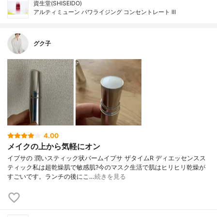
資生堂(SHISEIDO)
アルティミューン パワライジング コンセントレート III
グク子
4.00
メイクの上から気軽にオン
イプサの 潤いスティック状バームイプサ ザタイムR ディエッセンスス
ティック私は超乾燥肌で敏感肌?今のマスク生活で肌はヒリヒリ乾燥が
すごいです。ランチの後にこ…
続きを見る