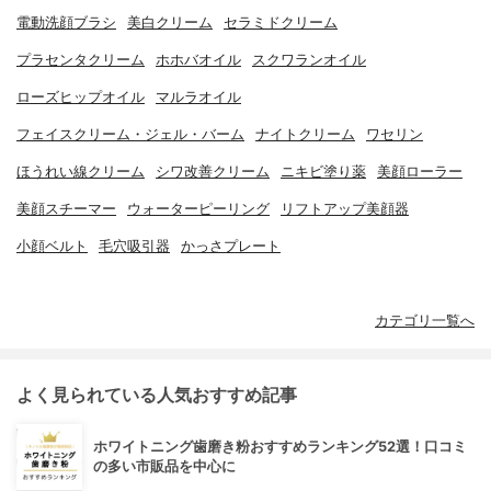
電動洗顔ブラシ
美白クリーム
セラミドクリーム
プラセンタクリーム
ホホバオイル
スクワランオイル
ローズヒップオイル
マルラオイル
フェイスクリーム・ジェル・バーム
ナイトクリーム
ワセリン
ほうれい線クリーム
シワ改善クリーム
ニキビ塗り薬
美顔ローラー
美顔スチーマー
ウォーターピーリング
リフトアップ美顔器
小顔ベルト
毛穴吸引器
かっさプレート
カテゴリ一覧へ
よく見られている人気おすすめ記事
ホワイトニング歯磨き粉おすすめランキング52選！口コミ
の多い市販品を中心に