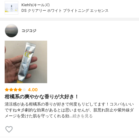
Kiehl’s(キールズ)
DS クリアリー ホワイト ブライトニング エッセンス
コジコジ
4.00
柑橘系の爽やかな香りが大好き！
清涼感がある柑橘系の香りが好きで何度もリピしてます！コスパもいい
ですね☆彡劇的な効果があるとは思いませんが、肌荒れ防止や紫外線ダ
メージを受けた肌を守ってくれる効…
続きを見る