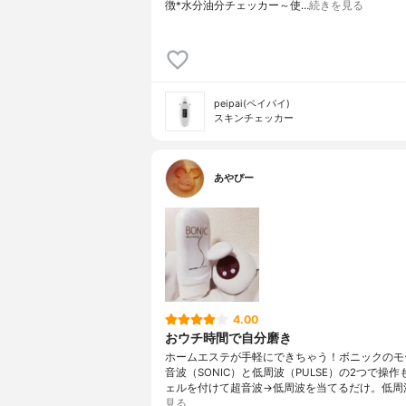
徴*水分油分チェッカー～使…
続きを見る
peipai(ペイパイ)
スキンチェッカー
あやぴー
4.00
おウチ時間で自分磨き
ホームエステが手軽にできちゃう！ボニックのモ
音波（SONIC）と低周波（PULSE）の2つで操
ェルを付けて超音波→低周波を当てるだけ。低周
見る