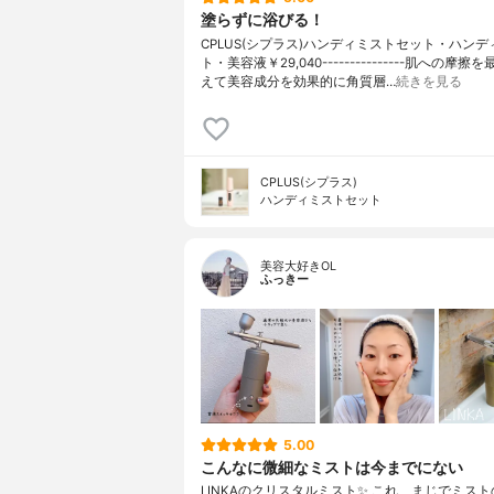
塗らずに浴びる！
CPLUS(シプラス)ハンディミストセット・ハンデ
ト・美容液￥29,040---------------肌への摩
えて美容成分を効果的に角質層…
続きを見る
CPLUS(シプラス)
ハンディミストセット
美容大好きOL
ふっきー
5.00
こんなに微細なミストは今までにない
LINKAのクリスタルミスト✨ これ、まじでミス