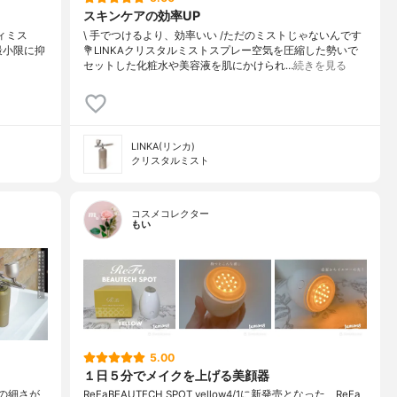
スキンケアの効率UP
ィミス
\ 手でつけるより、効率いい /⁡ただのミストじゃないんです⁡
擦を最小限に抑
💐LINKAクリスタルミストスプレー⁡⁡空気を圧縮した勢いで
セットした化粧水や美容液を肌にかけられ…
続きを見る
LINKA(リンカ)
クリスタルミスト
コスメコレクター
もい
5.00
１日５分でメイクを上げる美顔器
トの細さが
ReFaBEAUTECH SPOT yellow4/1に新発売となった、ReFa