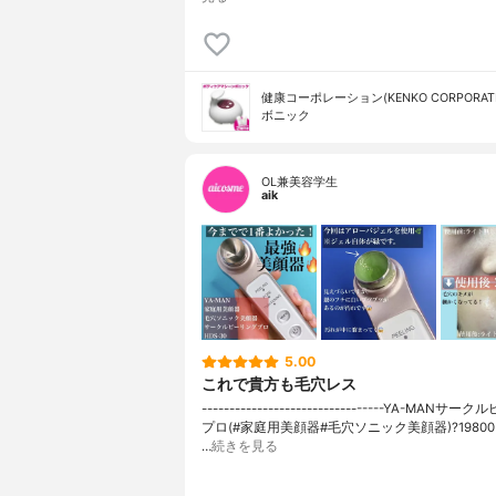
健康コーポレーション(KENKO CORPORATI
ボニック
OL兼美容学生
aik
5.00
これで貴方も毛穴レス
---------------------------------YA-MANサ
プロ(#家庭用美顔器#毛穴ソニック美顔器)?1980
…
続きを見る