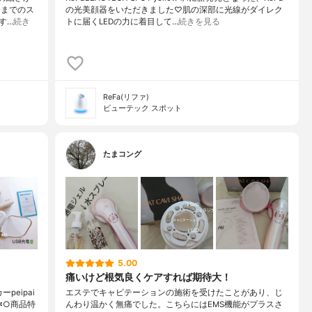
今までのス
の光美顔器をいただきました♡肌の深部に光線がダイレク
す…
続き
トに届くLEDの力に着目して…
続きを見る
ReFa(リファ)
ビューテック スポット
たまコング
5.00
痛いけど根気良くケアすれば期待大！
peipai
エステでキャビテーションの施術を受けたことがあり、じ
✼○商品特
んわり温かく無痛でした。こちらにはEMS機能がプラスさ