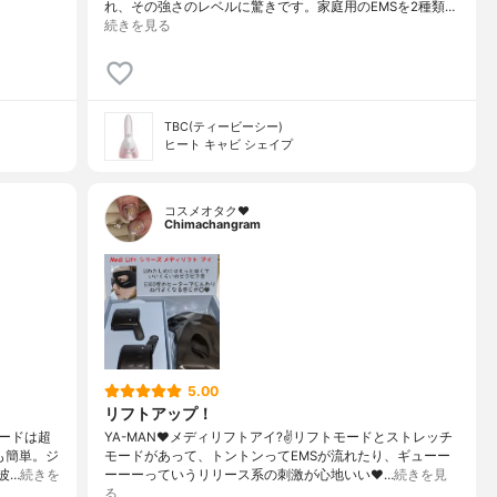
れ、その強さのレベルに驚きです。家庭用のEMSを2種類…
続きを見る
TBC(ティービーシー)
ヒート キャビ シェイプ
コスメオタク♥︎
Chimachangram
5.00
リフトアップ！
ードは超
YA-MAN♥︎メディリフトアイ?✌️リフトモードとストレッチ
作も簡単。ジ
モードがあって、トントンってEMSが流れたり、ギューー
波…
続きを
ーーーっていうリリース系の刺激が心地いい♥︎…
続きを見
る