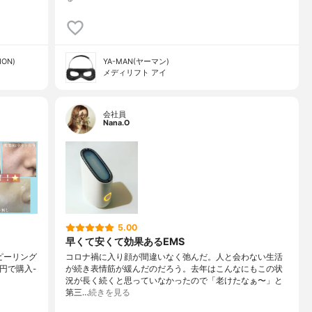
ON)
YA-MAN(ヤーマン)
メディリフト アイ
会社員
Nana.O
5.00
早くて安くて効果あるEMS
ークルピーリング
コロナ禍に入り顔が間違いなく弛んだ。人と会わない生活
0円で購入-
が続き表情筋が緩んだのだろう。去年はこんなにもこの状
況が長く続くと思っていなかったので「老けたなぁ〜」と
第三…
続きを見る