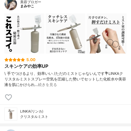
美容ブロガー
まみやこ
5.00
スキンケアの効率UP
\ 手でつけるより、効率いい /⁡ただのミストじゃないんです⁡💐LINKAク
リスタルミストスプレー⁡⁡空気を圧縮した勢いでセットした化粧水や美容
液を肌にかけられ…
続きを見る
LINKA(リンカ)
クリスタルミスト