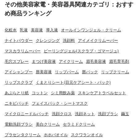
その他美容家電・美容器具関連カテゴリ：おすす
め商品ランキング
化粧水
乳液
美容液
導入液
オールインワンジェル・クリーム
ナイトパウダー
クレンジング
洗顔料
アイメイクリムーバー
マスカラリムーバー
ピーリングジェル(スクラブ・ゴマージュ)
毛穴スプレー
まつげ美容液
アイクリーム
眉毛美容液
眉毛育毛剤
アイシャンプー
唇美容液
リップバーム
唇パック
リップクリーム
リップスクラブ
くまとりシート(目元ケアシート・パック)
あぶらとり紙
コットン
シミ用飲み薬
スキンケアトラベルセット
ニキビパッチ
フェイスパック・シートマスク
マイクロニードルパッチ
洗顔クロス
洗顔ネット
洗顔ブラシ
繭玉
電動洗顔ブラシ
美白クリーム
セラミドクリーム
プラセンタクリーム
ホホバオイル
スクワランオイル