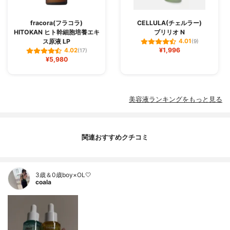
fracora(フラコラ)
CELLULA(チェルラー)
HITOKAN ヒト幹細胞培養エキ
ブリリオ N
ス原液 LP
4.01
(9)
¥1,996
4.02
(17)
¥5,980
美容液ランキングをもっと見る
関連おすすめクチコミ
3歳＆0歳boy×OL🤍
coala