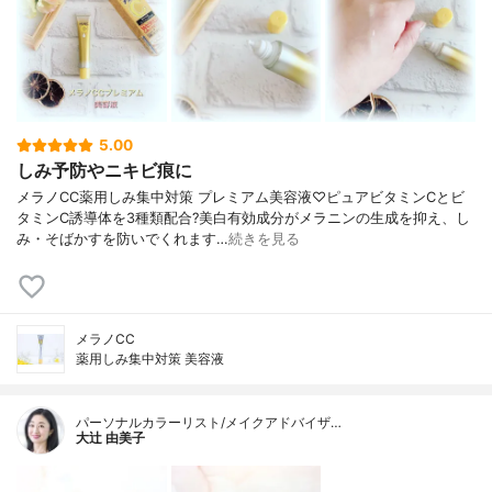
5.00
しみ予防やニキビ痕に
メラノCC薬用しみ集中対策 プレミアム美容液♡ピュアビタミンCとビ
タミンC誘導体を3種類配合?美白有効成分がメラニンの生成を抑え、し
み・そばかすを防いでくれます…
続きを見る
メラノCC
薬用しみ集中対策 美容液
パーソナルカラーリスト/メイクアドバイザ…
大辻 由美子