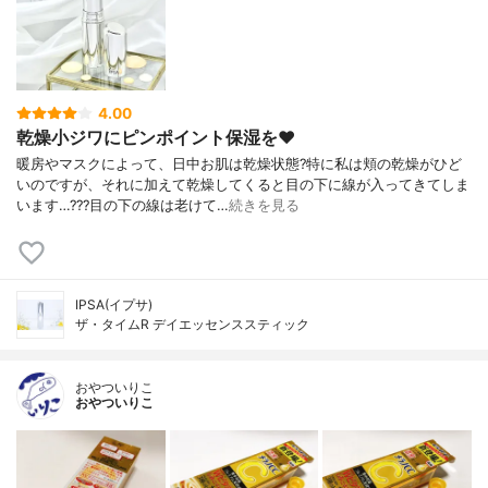
4.00
乾燥小ジワにピンポイント保湿を❤️
暖房やマスクによって、日中お肌は乾燥状態?特に私は頬の乾燥がひど
いのですが、それに加えて乾燥してくると目の下に線が入ってきてしま
います…???目の下の線は老けて…
続きを見る
IPSA(イプサ)
ザ・タイムR デイエッセンススティック
おやついりこ
おやついりこ