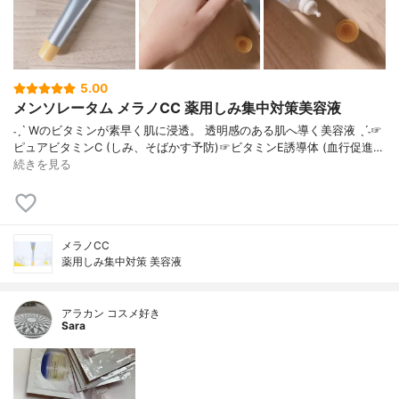
5.00
メンソレータム メラノCC 薬用しみ集中対策美容液
˗ˏˋ Wのビタミンが素早く肌に浸透。 透明感のある肌へ導く美容液 ˎˊ˗☞
ピュアビタミンC (しみ、そばかす予防)☞ビタミンE誘導体 (血行促進…
続きを見る
メラノCC
薬用しみ集中対策 美容液
アラカン コスメ好き
Sara