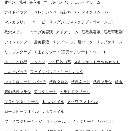
化粧水
乳液
導入液
オールインワンジェル・クリーム
ナイトパウダー
クレンジング
洗顔料
アイメイクリムーバー
マスカラリムーバー
ピーリングジェル(スクラブ・ゴマージュ)
毛穴スプレー
まつげ美容液
アイクリーム
眉毛美容液
眉毛育毛剤
アイシャンプー
唇美容液
リップバーム
唇パック
リップクリーム
リップスクラブ
くまとりシート(目元ケアシート・パック)
あぶらとり紙
コットン
シミ用飲み薬
スキンケアトラベルセット
ニキビパッチ
フェイスパック・シートマスク
マイクロニードルパッチ
洗顔クロス
洗顔ネット
洗顔ブラシ
繭玉
電動洗顔ブラシ
美白クリーム
セラミドクリーム
プラセンタクリーム
ホホバオイル
スクワランオイル
ローズヒップオイル
マルラオイル
フェイスクリーム・ジェル・バーム
ナイトクリーム
ワセリン