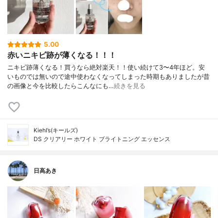
5.00
赤いニキビ跡が薄くなる！！！
ニキビ跡薄くなる！買うなら絶対楽天！！使い続けて3〜4年ほど。安
いものでは無いので途中使わなくなってしまった時期もありましたが昔
の画像と今を比較したらこんなにも…
続きを見る
Kiehl’s(キールズ)
DS クリアリー ホワイト ブライトニング エッセンス
日高あき