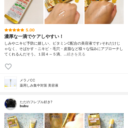
5.00
濃厚な一滴でケアしやすい！
しみやニキビ予防に嬉しい、ビタミンC配合の美容液です♪それだけじ
ゃなく、そばかす・ニキビ・毛穴・皮脂など様々な悩みにアプローチし
てくれるんだそう。１回４～５滴、…
続きを見る
メラノCC
薬用しみ集中対策 美容液
ただのフレブル好き?
bubu