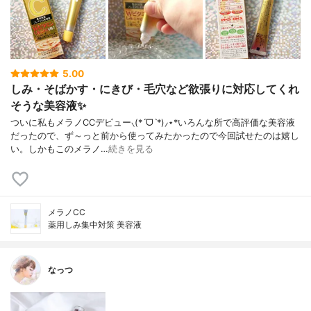
5.00
しみ・そばかす・にきび・毛穴など欲張りに対応してくれ
そうな美容液✨
ついに私もメラノCCデビュー⸜(*ˊᗜˋ*)⸝⋆*いろんな所で高評価な美容液
だったので、ず～っと前から使ってみたかったので今回試せたのは嬉し
い。しかもこのメラノ…
続きを見る
メラノCC
薬用しみ集中対策 美容液
なっつ