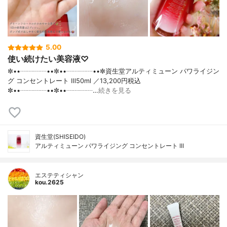
5.00
使い続けたい美容液♡
✼••┈┈┈┈••✼••┈┈┈┈••✼資生堂アルティミューン パワライジン
グ コンセントレート Ⅲ50ml ／13,200円税込
✼••┈┈┈┈••✼••┈┈┈┈…
続きを見る
資生堂(SHISEIDO)
アルティミューン パワライジング コンセントレート III
エステティシャン
kou.2625