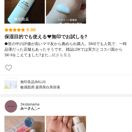
5.00
保湿目的でも使える♥️無印でお試しを?
●世の中の評価が高いママ友から薦められ購入。SNSでも人気で、一時
品薄だった店舗もあったそうです。雑誌LDKでは実力とコスパ面から
SK-IIをこえてました?また…
続きを見る
無印良品(MUJI)
敏感肌用 薬用美白美容液
3kidsmama
みーさん¨̮⸝⋆