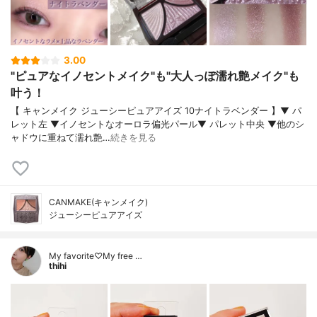
3.00
"ピュアなイノセントメイク"も"大人っぽ濡れ艶メイク"も
叶う！
【 キャンメイク ジューシーピュアアイズ 10ナイトラベンダー 】▼ パ
レット左 ▼イノセントなオーロラ偏光パール▼ パレット中央 ▼他のシ
ャドウに重ねて濡れ艶…
続きを見る
CANMAKE(キャンメイク)
ジューシーピュアアイズ
My favorite♡My free …
thihi