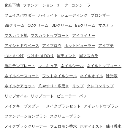
化粧下地
ファンデーション
チーク
コンシーラー
フェイスパウダー
ハイライト
シェーディング
ブロンザー
BBクリーム
CCクリーム
DDクリーム
EEクリーム
マスカラ
マスカラ下地
マスカラトップコート
アイライナー
アイシャドウベース
アイブロウ
ホットビューラー
アイプチ
つけまつげ
つけまつげのり
眉ティント
眉マスカラ
眉毛テンプレート
マニキュア
ネイルシール
ネイルトップコート
ネイルベースコート
フットネイルシール
ネイルオイル
除光液
ネイルケアセット
爪やすり・爪磨き
リップ
クレヨンリップ
リップオイル
リップコート
ビューラー
パフ
メイクキープスプレー
メイクブラシセット
アイシャドウブラシ
ファンデーションブラシ
スクリューブラシ
メイクブラシクリーナー
フェロモン香水
ボディミスト
練り香水