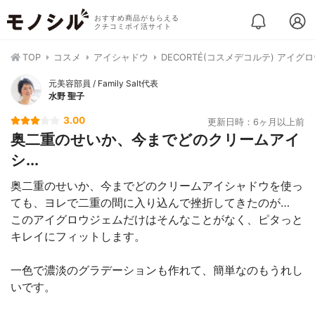
おすすめ商品がもらえる
クチコミポイ活サイト
TOP
コスメ
アイシャドウ
DECORTÉ(コスメデコルテ) アイグ
元美容部員 / Family Salt代表
水野 聖子
3.00
更新日時：6ヶ月以上前
奥二重のせいか、今までどのクリームアイ
シ...
奥二重のせいか、今までどのクリームアイシャドウを使っ
ても、ヨレで二重の間に入り込んで挫折してきたのが…
このアイグロウジェムだけはそんなことがなく、ピタっと
キレイにフィットします。
一色で濃淡のグラデーションも作れて、簡単なのもうれし
いです。