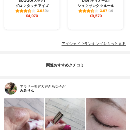
SUQQU(スック)
Dior(ディオール)
グロウ タッチ アイズ
ショウ サンク クルール
3.98
3.97
(8)
(98)
¥4,070
¥9,570
アイシャドウランキングをもっと見る
関連おすすめクチコミ
アラサー美容大好き系女子✰ˊ˗
みみりん