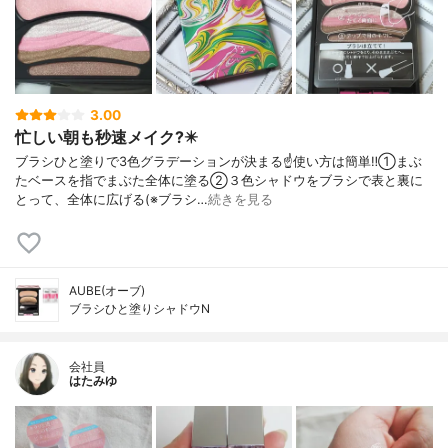
3.00
忙しい朝も秒速メイク?️✴️
ブラシひと塗りで3色グラデーションが決まる☝️使い方は簡単‼️①まぶ
たベースを指でまぶた全体に塗る②３色シャドウをブラシで表と裏に
とって、全体に広げる(※ブラシ…
続きを見る
AUBE(オーブ)
ブラシひと塗りシャドウN
会社員
はたみゆ