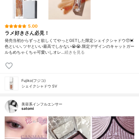
5.00
ラメ好きさん必見！
発売当初からずっと欲しくてやっとGETした限定シェイクシャドウ🥺💓
色といい､ツヤといい最高でしかない😭😭.限定デザインのキャットガー
ルもめちゃくちゃ可愛いしオレ…
続きを見る
Fujiko(フジコ)
シェイクシャドウ SV
美容系インフルエンサー
satomi