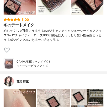
5.00
冬のデートメイク
めちゃくちゃ可愛いうるうるeye♡キャンメイクジューシーピュアアイ
ズNo.12チャイティーローズ660円税込ほんっっと可愛い血色感とうる
うる感♡ピンクみのあるテ…
続きを見る
CANMAKE(キャンメイク)
ジューシーピュアアイズ
花染 緋毬