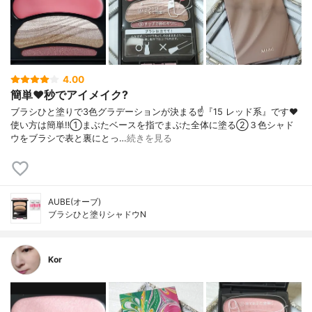
4.00
簡単❤️秒でアイメイク?
ブラシひと塗りで3色グラデーションが決まる☝️『15 レッド系』です❤️
使い方は簡単‼️①まぶたベースを指でまぶた全体に塗る②３色シャド
ウをブラシで表と裏にとっ…
続きを見る
AUBE(オーブ)
ブラシひと塗りシャドウN
Kor