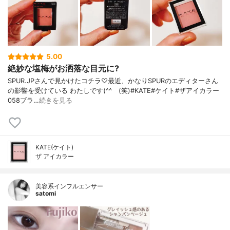
5.00
絶妙な塩梅がお洒落な目元に?
SPUR.JPさんで見かけたコチラ♡最近、かなりSPURのエディターさん
の影響を受けている わたしです(^^ゞ(笑)#KATE#ケイト#ザアイカラー
058ブラ…
続きを見る
KATE(ケイト)
ザ アイカラー
美容系インフルエンサー
satomi