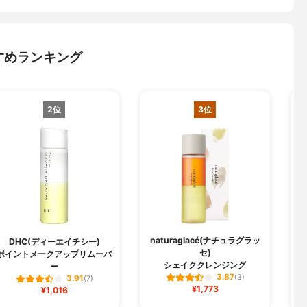
すめランキング
2位
3位
naturaglacé(ナチュラグラッ
DHC(ディーエイチシー)
セ)
ポイントメークアップリムーバ
シェイククレンジング
ー
3.87
(3)
3.91
(7)
¥1,773
¥1,016