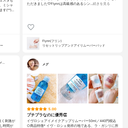
ェスタも
ただきました♡Flynnは高級感のあるシン…
続きを見る
、ミシャ
(^^)…
Flynn(フリン)
バー
リセットリップアンドアイリムーバーパッド
メ…
メグ
5.00
プチプラなのに優秀👏
良く刺激が
イヴロシェアイメイクアップリムーバー50ml／440円税込
し時間が
○商品特徴* イヴ・ロシェ発祥の地である、ラ・ガシリに所