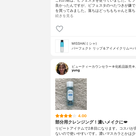
これの前は、ビフェスタを使っていました。ビフ
良かったんですが、ビフェスタのべたつきが嫌で
を買ってみました。落ちはどっちもちゃんと落ちます
続きを見る
MISSHA(ミシャ)
パーフェクト リップ＆アイメイクリムー
ビューティーカウンセラー☆化粧品販売☆
yung
4.00
部分用クレンジング！濃いメイクに💋
リピートアイテムで2本目になります。コスパが
ないので使いやすいです。濃いマスカラとかは少