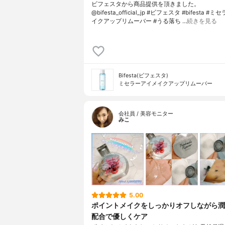
ビフェスタから商品提供を頂きました。
@bifesta_official_jp #ビフェスタ #bifesta 
イクアップリムーバー #うる落ち …
続きを見る
Bifesta(ビフェスタ)
ミセラーアイメイクアップリムーバー
会社員 / 美容モニター
みこ
5.00
ポイントメイクをしっかりオフしながら潤
配合で優しくケア