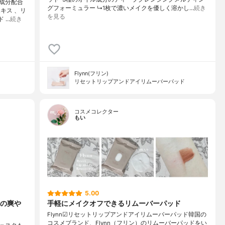
成分配合
グフォーミュラー ↳1枚で濃いメイクを優しく溶かし…
続き
キス 、リ
を見る
 …
続き
Flynn(フリン)
リセットリップアンドアイリムーバーパッド
コスメコレクター
もい
5.00
の爽や
手軽にメイクオフできるリムーバーパッド
Flynn☑︎リセットリップアンドアイリムーバーパッド韓国の
コスメブランド、Flynn（フリン）のリムーバーパッドをい