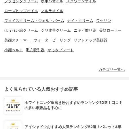
プラセンタクリーム
ホホバオイル
スクワランオイル
ローズヒップオイル
マルラオイル
フェイスクリーム・ジェル・バーム
ナイトクリーム
ワセリン
ほうれい線クリーム
シワ改善クリーム
ニキビ塗り薬
美顔ローラー
美顔スチーマー
ウォーターピーリング
リフトアップ美顔器
小顔ベルト
毛穴吸引器
かっさプレート
カテゴリ一覧へ
よく見られている人気おすすめ記事
ホワイトニング歯磨き粉おすすめランキング52選！口コミ
の多い市販品を中心に
アイシャドウおすすめ人気ランキング52選！パレット&単