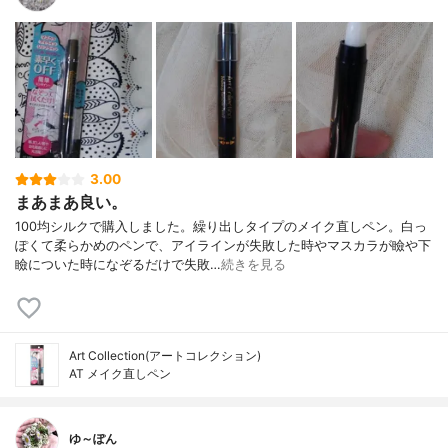
3.00
まあまあ良い。
100均シルクで購入しました。繰り出しタイプのメイク直しペン。白っ
ぽくて柔らかめのペンで、アイラインが失敗した時やマスカラが瞼や下
瞼についた時になぞるだけで失敗…
続きを見る
Art Collection(アートコレクション)
AT メイク直しペン
ゆ～ぽん