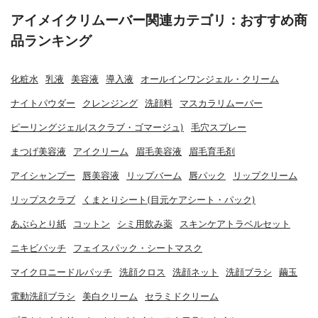
アイメイクリムーバー関連カテゴリ：おすすめ商
品ランキング
化粧水
乳液
美容液
導入液
オールインワンジェル・クリーム
ナイトパウダー
クレンジング
洗顔料
マスカラリムーバー
ピーリングジェル(スクラブ・ゴマージュ)
毛穴スプレー
まつげ美容液
アイクリーム
眉毛美容液
眉毛育毛剤
アイシャンプー
唇美容液
リップバーム
唇パック
リップクリーム
リップスクラブ
くまとりシート(目元ケアシート・パック)
あぶらとり紙
コットン
シミ用飲み薬
スキンケアトラベルセット
ニキビパッチ
フェイスパック・シートマスク
マイクロニードルパッチ
洗顔クロス
洗顔ネット
洗顔ブラシ
繭玉
電動洗顔ブラシ
美白クリーム
セラミドクリーム