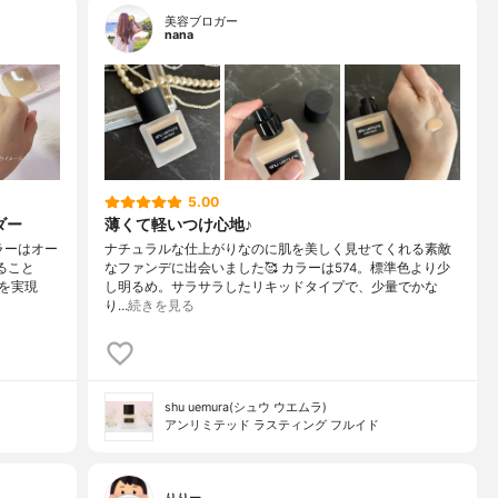
美容ブロガー
nana
5.00
ダー
薄くて軽いつけ心地♪
ラーはオー
ナチュラルな仕上がりなのに肌を美しく見せてくれる素敵
ること
なファンデに出会いました🥰 カラーは574。標準色より少
を実現
し明るめ。サラサラしたリキッドタイプで、少量でかな
り…
続きを見る
shu uemura(シュウ ウエムラ)
アンリミテッド ラスティング フルイド