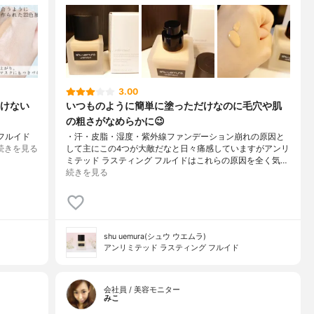
3.00
けない
いつものように簡単に塗っただけなのに毛穴や肌
の粗さがなめらかに😉
フルイド
・汗・皮脂・湿度・紫外線ファンデーション崩れの原因と
続きを見る
して主にこの4つが大敵だなと日々痛感していますがアンリ
ミテッド ラスティング フルイドはこれらの原因を全く気…
続きを見る
shu uemura(シュウ ウエムラ)
アンリミテッド ラスティング フルイド
会社員 / 美容モニター
みこ