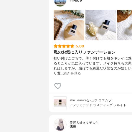
日高あき
5.00
私のお気に入りファンデーション
軽い付けごごちで、薄く付けても肌をキレイに魅
るところが気に入っています。メイク持ちも大満
れはしますが、崩れても綺麗な状態なのが嬉しい
リ豊…
続きを見る
shu uemura(シュウ ウエムラ)
アンリミテッド ラスティング フルイド
美容大好き女子大生
優亜