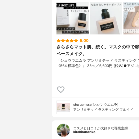
5.00
さらさらマット肌、続く。マスクの中で溶
ベースメイク。
『シュウウエムラ アンリミテッド ラスティング 
《564 標準色》』 35ml／6,600円 (税込)●アジ…
shu uemura(シュウ ウエムラ)
アンリミテッド ラスティング フルイド
コスメと口コミが大好きな専業主婦
kirakiranoriko