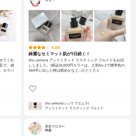
りりー
4.00
綺麗なセミマット肌が1日続く！
せてくれ
shu uemura アンリミテッド ラスティング フルイドをお試
足で、崩
ししました。(税込)6,600円カラーは、人気No.2で標準色の
。カラバ
564手に出した時は暗めかなと…
続きを見る
shu uemura(シュウ ウエムラ)
アンリミテッド ラスティング フルイド
美容ブロガー
ゆあ