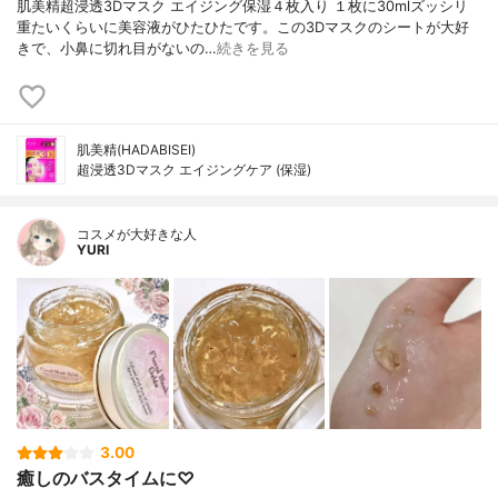
肌美精超浸透3Dマスク エイジング保湿４枚入り １枚に30mlズッシリ
重たいくらいに美容液がひたひたです。この3Dマスクのシートが大好
きで、小鼻に切れ目がないの…
続きを見る
肌美精(HADABISEI)
超浸透3Dマスク エイジングケア (保湿)
コスメが大好きな人
YURI
3.00
癒しのバスタイムに♡