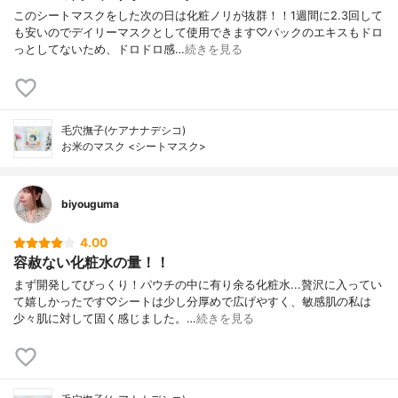
このシートマスクをした次の日は化粧ノリが抜群！！1週間に2.3回して
も安いのでデイリーマスクとして使用できます♡パックのエキスもドロ
っとしてないため、ドロドロ感…
続きを見る
毛穴撫子(ケアナナデシコ)
お米のマスク <シートマスク>
biyouguma
4.00
容赦ない化粧水の量！！
まず開発してびっくり！パウチの中に有り余る化粧水...贅沢に入ってい
て嬉しかったです♡シートは少し分厚めで広げやすく、敏感肌の私は
少々肌に対して固く感じました。…
続きを見る