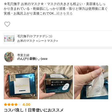
☆毛穴撫子 お米のマスク☆・マスクの大きさも程よい・美容液もしっ
かり含まれている・乾燥肌にしっかり浸透・張りと弾力は使用後に直ぐ
実感・お風呂上がり直後これでOK…
続きを見る
毛穴撫子(ケアナナデシコ)
お米のマスク <シートマスク>
専業主婦
のんびり昼寝(-_-)zzz
4.00
コスパ良し！日常使いにおススメ