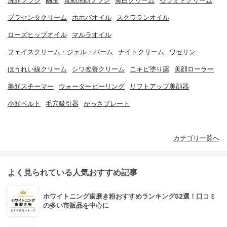
洗顔ブラシ
繭玉
電動洗顔ブラシ
美白クリーム
セラミドクリーム
プラセンタクリーム
ホホバオイル
スクワランオイル
ローズヒップオイル
マルラオイル
フェイスクリーム・ジェル・バーム
ナイトクリーム
ワセリン
ほうれい線クリーム
シワ改善クリーム
ニキビ塗り薬
美顔ローラー
美顔スチーマー
ウォーターピーリング
リフトアップ美顔器
小顔ベルト
毛穴吸引器
かっさプレート
カテゴリ一覧へ
よく見られている人気おすすめ記事
ホワイトニング歯磨き粉おすすめランキング52選！口コミ
の多い市販品を中心に