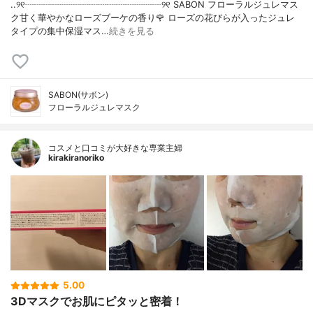
..୨୧┈┈┈┈┈┈┈┈┈┈┈┈┈┈┈୨୧ SABON フローラルジュレマス
ク甘く華やかなローズブーケの香り🌹 ローズの花びらが入ったジュレ
タイプの集中保湿マス…
続きを見る
SABON(サボン)
フローラルジュレマスク
コスメと口コミが大好きな専業主婦
kirakiranoriko
5.00
3Dマスクでお肌にピタッと密着！