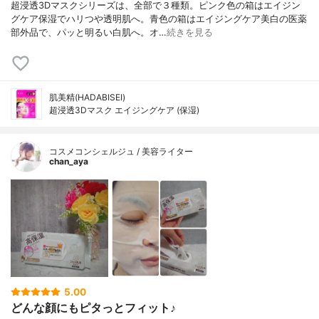
超浸透3Dマスクシリーズは、全部で３種類。ピンク色の箱はエイジン
グケア保湿でハリつや透明肌へ。青色の箱はエイジングケア美白の医薬
部外品で、パッと明るい白肌へ。オ…
続きを見る
肌美精(HADABISEI)
超浸透3Dマスク エイジングケア (保湿)
コスメコンシェルジュ / 美容ライター
chan_aya
5.00
どんな顔にもピタっとフィット♪