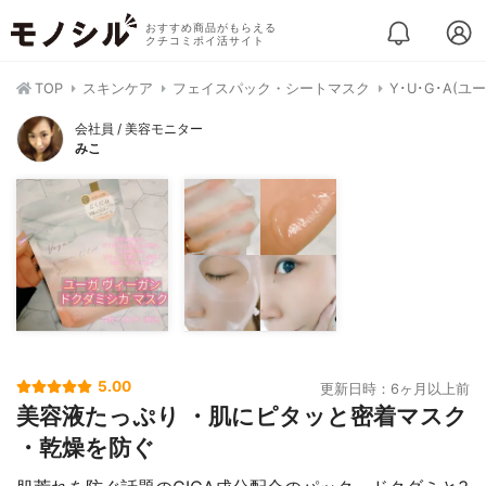
おすすめ商品がもらえる
クチコミポイ活サイト
TOP
スキンケア
フェイスパック・シートマスク
Y･U･G･A(
会社員 / 美容モニター
みこ
5.00
更新日時：6ヶ月以上前
美容液たっぷり ・肌にピタッと密着マスク
・乾燥を防ぐ