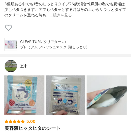
3種類ある中でも1番のしっとりタイプ26歳/混合乾燥肌の私でも夏場は
少しペタつきます、冬でもペタッとする時はその上からサラッとタイプ
のクリームを重ねる時も...…
続きを見る
CLEAR TURN(クリアターン)
プレミアム フレッシュマスク (超しっとり)
恵未
5.00
美容液ヒッタヒタのシート