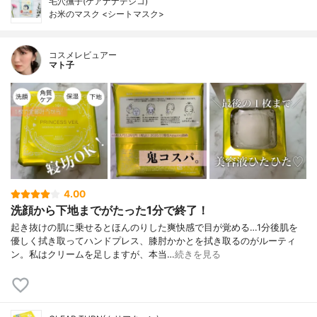
毛穴撫子(ケアナナデシコ)
お米のマスク <シートマスク>
コスメレビュアー
マト子
4.00
洗顔から下地までがたった1分で終了！
起き抜けの肌に乗せるとほんのりした爽快感で目が覚める…1分後肌を
優しく拭き取ってハンドプレス、膝肘かかとを拭き取るのがルーティ
ン。私はクリームを足しますが、本当…
続きを見る