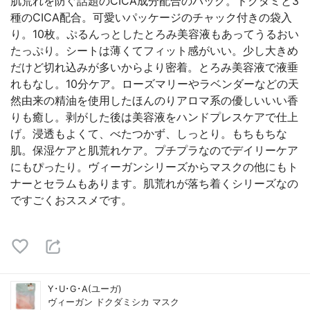
肌荒れを防ぐ話題のCICA成分配合のパック。ドクダミと3
種のCICA配合。可愛いパッケージのチャック付きの袋入
り。10枚。ぷるんっとしたとろみ美容液もあってうるおい
たっぷり。シートは薄くてフィット感がいい。少し大きめ
だけど切れ込みが多いからより密着。とろみ美容液で液垂
れもなし。10分ケア。ローズマリーやラベンダーなどの天
然由来の精油を使用したほんのりアロマ系の優しいいい香
りも癒し。剥がした後は美容液をハンドプレスケアで仕上
げ。浸透もよくて、べたつかず、しっとり。もちもちな
肌。保湿ケアと肌荒れケア。プチプラなのでデイリーケア
にもぴったり。ヴィーガンシリーズからマスクの他にもト
ナーとセラムもあります。肌荒れが落ち着くシリーズなの
ですごくおススメです。
Y･U･G･A(ユーガ)
ヴィーガン ドクダミシカ マスク