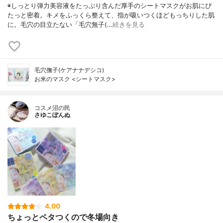
◉しっとり弾力美容液をたっぷり含んだ厚手のシートマスクがお肌にぴ
たっと密着。キメをふっくら整えて、指が吸いつくほどもっちりした肌
に。毛穴の目立たない「毛穴無子(…
続きを見る
毛穴撫子(ケアナナデシコ)
お米のマスク <シートマスク>
コスメ沼の民
さゆこぽんぬ
4.00
ちょっとペタつくので冬場向き