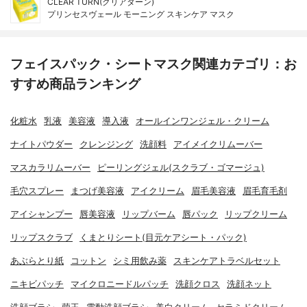
CLEAR TURN(クリアターン)
プリンセスヴェール モーニング スキンケア マスク
フェイスパック・シートマスク関連カテゴリ：お
すすめ商品ランキング
化粧水
乳液
美容液
導入液
オールインワンジェル・クリーム
ナイトパウダー
クレンジング
洗顔料
アイメイクリムーバー
マスカラリムーバー
ピーリングジェル(スクラブ・ゴマージュ)
毛穴スプレー
まつげ美容液
アイクリーム
眉毛美容液
眉毛育毛剤
アイシャンプー
唇美容液
リップバーム
唇パック
リップクリーム
リップスクラブ
くまとりシート(目元ケアシート・パック)
あぶらとり紙
コットン
シミ用飲み薬
スキンケアトラベルセット
ニキビパッチ
マイクロニードルパッチ
洗顔クロス
洗顔ネット