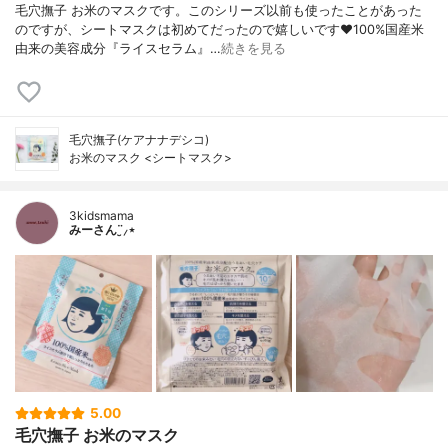
毛穴撫子 お米のマスクです。このシリーズ以前も使ったことがあった
のですが、シートマスクは初めてだったので嬉しいです❤100%国産米
由来の美容成分『ライスセラム』…
続きを見る
毛穴撫子(ケアナナデシコ)
お米のマスク <シートマスク>
3kidsmama
みーさん¨̮⸝⋆
5.00
毛穴撫子 お米のマスク