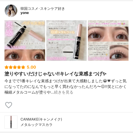
韓国コスメ･スキンケア好き
yone
5.00
塗りやすいだけじゃない!!キレイな束感まつげ✨️
今までで1番キレイな束感まつげが出来て大感動しました😭💗⁡ずっと気
になってたのになんでもっと早く買わなかったんだろ〜😖!!笑⁡⁡とにかく
極細メタルコームが塗りや…
続きを見る
CANMAKE(キャンメイク)
メタルックマスカラ