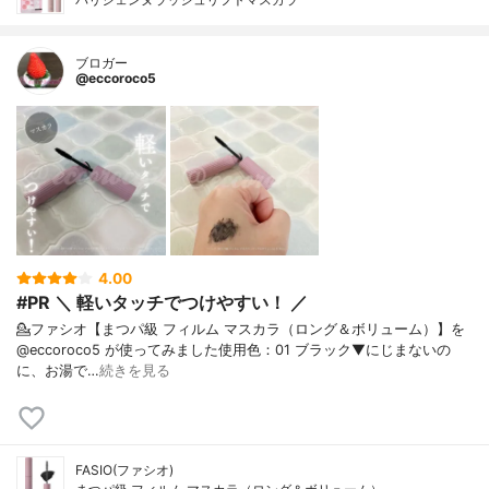
ブロガー
@eccoroco5
4.00
#PR ＼ 軽いタッチでつけやすい！ ／
💁ファシオ【まつパ級 フィルム マスカラ（ロング＆ボリューム）】を
@eccoroco5 が使ってみました⁡使用色：01 ブラック⁡⁡▼⁡⁡にじまないの
に、お湯で…
続きを見る
FASIO(ファシオ)