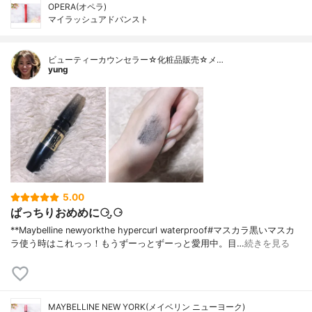
OPERA(オペラ)
マイラッシュアドバンスト
ビューティーカウンセラー☆化粧品販売☆メ…
yung
5.00
ぱっちりおめめに⚆.̮⚆
**Maybelline newyorkthe hypercurl waterproof#マスカラ⁡黒いマスカ
ラ使う時はこれっっ！もうずーっとずーっと愛用中。目…
続きを見る
MAYBELLINE NEW YORK(メイベリン ニューヨーク)