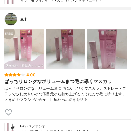
まつパ級 フィルム マスカラ（ロング＆ボリューム）
恵未
4.00
ぱっちりロングなボリュームまつ毛に導くマスカラ
ぱっちりロングなボリュームまつ毛にみちびくマスカラ。ストレートブ
ラシで少し大きいかな🤔目元から持ち上げるようにまつ毛に塗ります。
大きめのブラシだからか、目尻だっ…
続きを見る
FASIO(ファシオ)