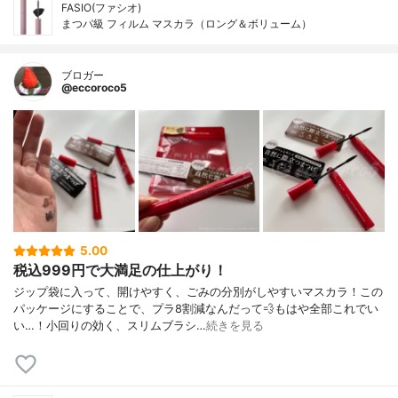
FASIO(ファシオ)
まつパ級 フィルム マスカラ（ロング＆ボリューム）
ブロガー
@eccoroco5
5.00
税込999円で大満足の仕上がり！
ジップ袋に入って、開けやすく、ごみの分別がしやすいマスカラ！この
パッケージにすることで、プラ8割減なんだって💨もはや全部これでい
い…！小回りの効く、スリムブラシ…
続きを見る