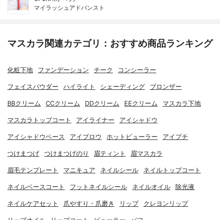
マイラッシュアドバンスト
マスカラ関連カテゴリ：おすすめ商品ランキング
化粧下地
ファンデーション
チーク
コンシーラー
フェイスパウダー
ハイライト
シェーディング
ブロンザー
BBクリーム
CCクリーム
DDクリーム
EEクリーム
マスカラ下地
マスカラトップコート
アイライナー
アイシャドウ
アイシャドウベース
アイブロウ
ホットビューラー
アイプチ
つけまつげ
つけまつげのり
眉ティント
眉マスカラ
眉毛テンプレート
マニキュア
ネイルシール
ネイルトップコート
ネイルベースコート
フットネイルシール
ネイルオイル
除光液
ネイルケアセット
爪やすり・爪磨き
リップ
クレヨンリップ