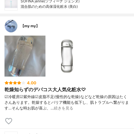
SOFINA jenne(ソフィーナ ジェンヌ)
混合肌のための高保湿化粧水 (美白)
【my my】
4.00
乾燥知らずのデパコス大人気化粧水♡
☑︎冷暖房☑︎紫外線☑︎皮脂不足(慢性的な乾燥)などなど乾燥の原因はたく
さんあります。乾燥するとバリア機能も低下し、肌トラブルへ繋がりま
す…そんな時お肌が喜ぶ、…
続きを見る