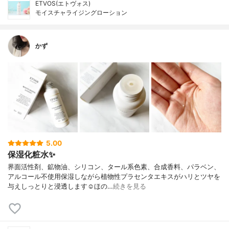
ETVOS(エトヴォス)
モイスチャライジングローション
かず
5.00
保湿化粧水✨
界面活性剤、鉱物油、シリコン、タール系色素、合成香料、パラベン、
アルコール不使用保湿しながら植物性プラセンタエキスがハリとツヤを
与えしっとりと浸透します☺︎ほの…
続きを見る