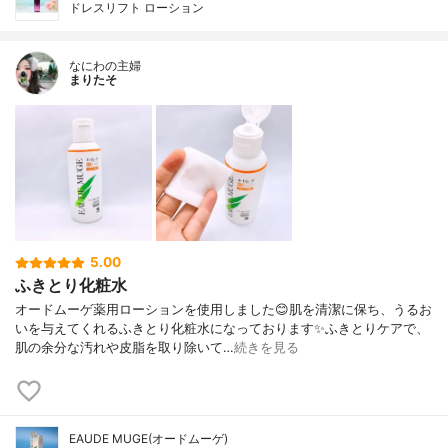
ドレスリフト ローション
なにわの主婦
まりたそ
5.00
ふきとり化粧水
オードムーゲ薬用ローションを使用しました😊肌を清潔に保ち、うるお
いを与えてくれるふきとり化粧水になっております✨ふきとりケアで、
肌の余分な汚れや皮脂を取り除いて…
続きを見る
EAUDE MUGE(オードムーゲ)