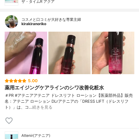
ザ・タイムR アクア
コスメと口コミが大好きな専業主婦
kirakiranoriko
5.00
薬用エイジングケアラインのシワ改善化粧水
＃PR #アテニアアテニア ドレスリフト ローション【医薬部外品】販売
名：アテニア ローション DLrアテニアの「DRESS LIFT（ドレスリフ
ト）」は、コ…
続きを見る
Attenir(アテニア)