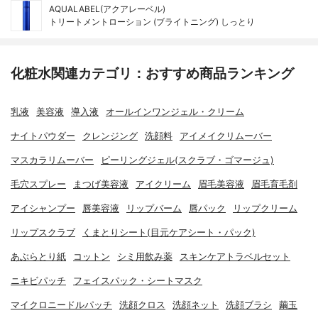
AQUALABEL(アクアレーベル)
トリートメントローション (ブライトニング) しっとり
化粧水関連カテゴリ：おすすめ商品ランキング
乳液
美容液
導入液
オールインワンジェル・クリーム
ナイトパウダー
クレンジング
洗顔料
アイメイクリムーバー
マスカラリムーバー
ピーリングジェル(スクラブ・ゴマージュ)
毛穴スプレー
まつげ美容液
アイクリーム
眉毛美容液
眉毛育毛剤
アイシャンプー
唇美容液
リップバーム
唇パック
リップクリーム
リップスクラブ
くまとりシート(目元ケアシート・パック)
あぶらとり紙
コットン
シミ用飲み薬
スキンケアトラベルセット
ニキビパッチ
フェイスパック・シートマスク
マイクロニードルパッチ
洗顔クロス
洗顔ネット
洗顔ブラシ
繭玉