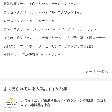
電動洗顔ブラシ
美白クリーム
セラミドクリーム
プラセンタクリーム
ホホバオイル
スクワランオイル
ローズヒップオイル
マルラオイル
フェイスクリーム・ジェル・バーム
ナイトクリーム
ワセリン
ほうれい線クリーム
シワ改善クリーム
ニキビ塗り薬
美顔ローラー
美顔スチーマー
ウォーターピーリング
リフトアップ美顔器
小顔ベルト
毛穴吸引器
かっさプレート
カテゴリ一覧へ
よく見られている人気おすすめ記事
ホワイトニング歯磨き粉おすすめランキング52選！口コミ
の多い市販品を中心に