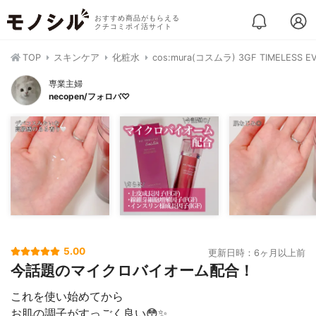
おすすめ商品がもらえる
クチコミポイ活サイト
TOP
スキンケア
化粧水
cos:mura(コスムラ) 3GF TIMELESS EV
専業主婦
necopen/フォロバ♡
5.00
更新日時：6ヶ月以上前
今話題のマイクロバイオーム配合！
これを使い始めてから
お肌の調子がすっごく良い😳✨