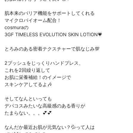
肌本来のバリア機能をサポートしてくれる
マイクロバイオーム配合！
cosmuraの
3GF TIMELESS EVOLUTION SKIN LOTION💗
とろみのある密着テクスチャーで肌なじみ💯
2プッシュをじっくりハンドプレス、
これを2回繰り返して
お肌に栄養補給！のイメージで
スキンケアしてるよ🎶
そしてなんといっても
デパコスみたいな高級感のある香りが
たまらない。。。💕💕
なんだか最近お肌が元気ない？💦って人は