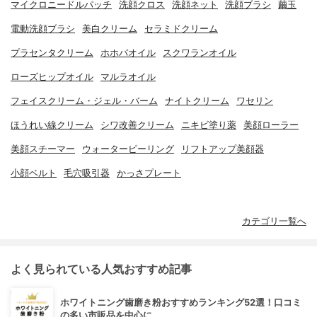
マイクロニードルパッチ
洗顔クロス
洗顔ネット
洗顔ブラシ
繭玉
電動洗顔ブラシ
美白クリーム
セラミドクリーム
プラセンタクリーム
ホホバオイル
スクワランオイル
ローズヒップオイル
マルラオイル
フェイスクリーム・ジェル・バーム
ナイトクリーム
ワセリン
ほうれい線クリーム
シワ改善クリーム
ニキビ塗り薬
美顔ローラー
美顔スチーマー
ウォーターピーリング
リフトアップ美顔器
小顔ベルト
毛穴吸引器
かっさプレート
カテゴリ一覧へ
よく見られている人気おすすめ記事
ホワイトニング歯磨き粉おすすめランキング52選！口コミ
の多い市販品を中心に