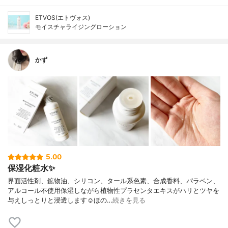
ETVOS(エトヴォス)
モイスチャライジングローション
かず
5.00
保湿化粧水✨
界面活性剤、鉱物油、シリコン、タール系色素、合成香料、パラベン、
アルコール不使用保湿しながら植物性プラセンタエキスがハリとツヤを
与えしっとりと浸透します☺︎ほの…
続きを見る