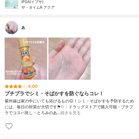
IPSA(イプサ)
ザ・タイムR アクア
あ
4.00
プチプラでシミ・そばかすを防ぐならコレ！
紫外線は家の中にいても浴びるもの☹︎！シミ・そばかすを予防するため
には、毎日の対策が大切です⚑︎⚐︎・ドラッグストアで購入可能・プチプ
ラでコスパ良し・とろみのあ…
続きを見る