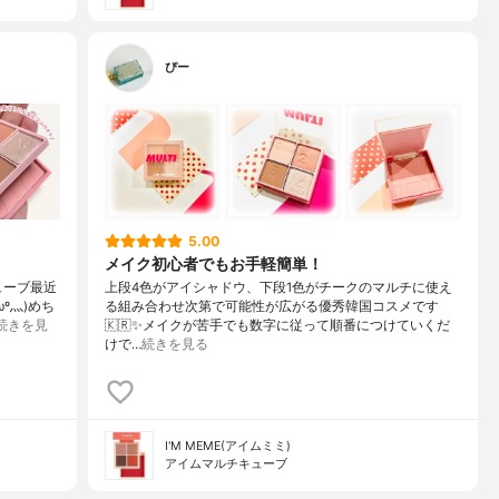
ぴー
5.00
メイク初心者でもお手軽簡単！
ューブ最近
上段4色がアイシャドウ、下段1色がチークのマルチに使え
º灬)めち
る組み合わせ次第で可能性が広がる優秀韓国コスメです
続きを見
🇰🇷✨メイクが苦手でも数字に従って順番につけていくだ
けで…
続きを見る
I'M MEME(アイムミミ)
アイムマルチキューブ