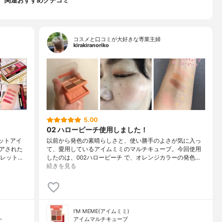
関連おすすめクチコミ
コスメと口コミが大好きな専業主婦
kirakiranoriko
5.00
02 ハローピーチ使用しました！
ットアイ
以前から発色の素晴らしさと、使い勝手のよさが気に入っ
アされた
て、愛用しているアイムミミのマルチキューブ。今回使用
レット…
したのは、002ハローピーチ で、オレンジカラーの発色…
続きを見る
I'M MEME(アイムミミ)
ト
アイムマルチキューブ