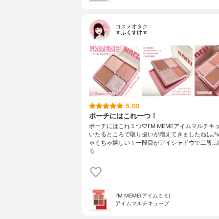
コスメオタク
☆ふくすけ☆
5.00
ポーチにはこれ一つ！
ポーチにはこれ１つ♡I'M MEMEアイムマルチキ
いたるところで取り扱いが増えてきましたね(灬ºω
ゃくちゃ嬉しい！一段目がアイシャドウで二段…
る
I'M MEME(アイムミミ)
アイムマルチキューブ