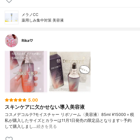
メラノCC
薬用しみ集中対策 美容液
Rika♡
5.00
スキンケアに欠かせない導入美容液
コスメデコルテ?モイスチャー リポソーム〈美容液〉85ml ¥15000＋税
私が購入したサイズとカラーは11月1日発売の限定品となります✨予約
して購入しまし…
続きを見る