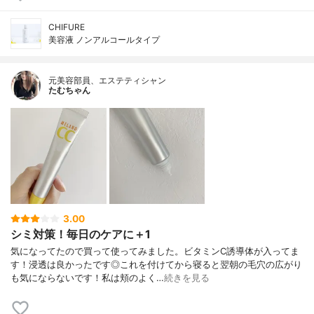
CHIFURE
美容液 ノンアルコールタイプ
元美容部員、エステティシャン
たむちゃん
3.00
シミ対策！毎日のケアに＋1
気になってたので買って使ってみました。ビタミンC誘導体が入ってま
す！浸透は良かったです◎これを付けてから寝ると翌朝の毛穴の広がり
も気にならないです！私は頬のよく…
続きを見る