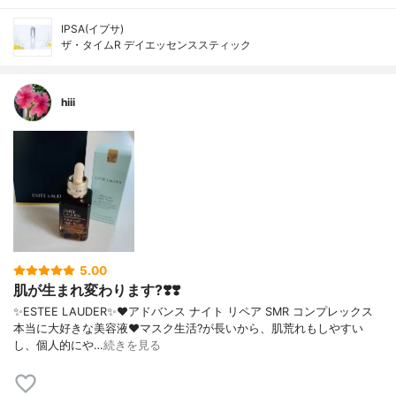
IPSA(イプサ)
ザ・タイムR デイエッセンススティック
hiii
5.00
肌が生まれ変わります?❣️❣️
✨ESTEE LAUDER✨❤︎アドバンス ナイト リペア SMR コンプレックス
本当に大好きな美容液❤️マスク生活?が長いから、肌荒れもしやすい
し、個人的にや…
続きを見る