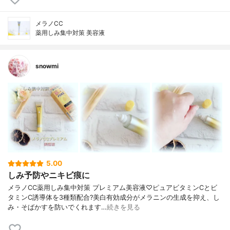
メラノCC
薬用しみ集中対策 美容液
snowmi
5.00
しみ予防やニキビ痕に
メラノCC薬用しみ集中対策 プレミアム美容液♡ピュアビタミンCとビ
タミンC誘導体を3種類配合?美白有効成分がメラニンの生成を抑え、し
み・そばかすを防いでくれます…
続きを見る