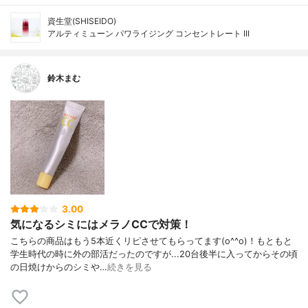
資生堂(SHISEIDO)
アルティミューン パワライジング コンセントレート III
鈴木まむ
3.00
気になるシミにはメラノCCで対策！
こちらの商品はもう5本近くリピさせてもらってます(o^^o)！もともと
学生時代の時に外の部活だったのですが...20台後半に入ってからその頃
の日焼けからのシミや…
続きを見る