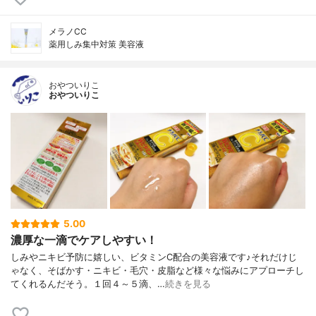
メラノCC
薬用しみ集中対策 美容液
おやついりこ
おやついりこ
5.00
濃厚な一滴でケアしやすい！
しみやニキビ予防に嬉しい、ビタミンC配合の美容液です♪それだけじ
ゃなく、そばかす・ニキビ・毛穴・皮脂など様々な悩みにアプローチし
てくれるんだそう。１回４～５滴、…
続きを見る