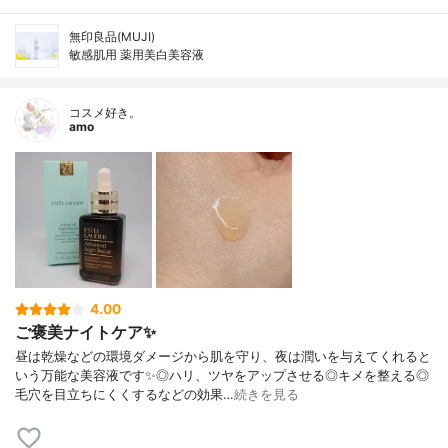
無印良品(MUJI)
敏感肌用 薬用美白美容液
コスメ好き。
amo
4.00
ご褒美ナイトケア✨
昼は乾燥などの環境ダメージから肌を守り、夜は潤いを与えてくれると
いう万能な美容液です✨◎ハリ、ツヤをアップさせる◎キメを整える◎
毛穴を目立ちにくくするなどの効果…
続きを見る