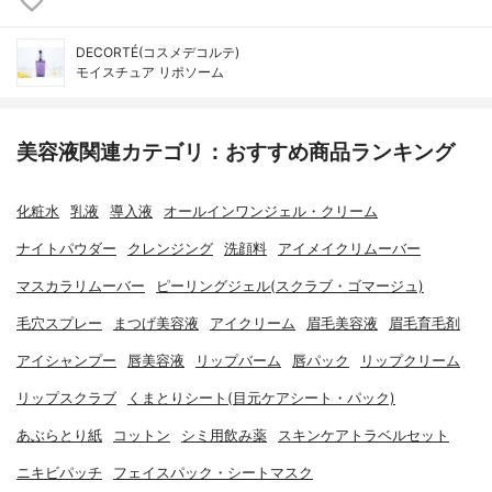
DECORTÉ(コスメデコルテ)
モイスチュア リポソーム
美容液関連カテゴリ：おすすめ商品ランキング
化粧水
乳液
導入液
オールインワンジェル・クリーム
ナイトパウダー
クレンジング
洗顔料
アイメイクリムーバー
マスカラリムーバー
ピーリングジェル(スクラブ・ゴマージュ)
毛穴スプレー
まつげ美容液
アイクリーム
眉毛美容液
眉毛育毛剤
アイシャンプー
唇美容液
リップバーム
唇パック
リップクリーム
リップスクラブ
くまとりシート(目元ケアシート・パック)
あぶらとり紙
コットン
シミ用飲み薬
スキンケアトラベルセット
ニキビパッチ
フェイスパック・シートマスク