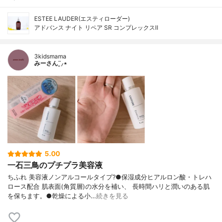
ESTEE LAUDER(エスティローダー)
アドバンス ナイト リペア SR コンプレックスⅡ
3kidsmama
みーさん¨̮⸝⋆
5.00
一石三鳥のプチプラ美容液
ちふれ 美容液ノンアルコールタイプ?●保湿成分ヒアルロン酸・トレハ
ロース配合 肌表面(角質層)の水分を補い、 長時間ハリと潤いのある肌
を保ちます。●乾燥による小…
続きを見る