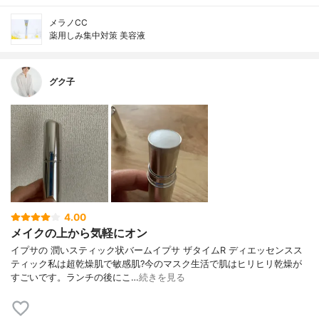
メラノCC
薬用しみ集中対策 美容液
グク子
4.00
メイクの上から気軽にオン
イプサの 潤いスティック状バームイプサ ザタイムR ディエッセンスス
ティック私は超乾燥肌で敏感肌?今のマスク生活で肌はヒリヒリ乾燥が
すごいです。ランチの後にこ…
続きを見る