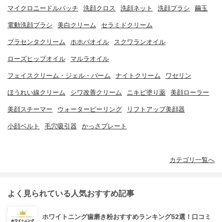
マイクロニードルパッチ
洗顔クロス
洗顔ネット
洗顔ブラシ
繭玉
電動洗顔ブラシ
美白クリーム
セラミドクリーム
プラセンタクリーム
ホホバオイル
スクワランオイル
ローズヒップオイル
マルラオイル
フェイスクリーム・ジェル・バーム
ナイトクリーム
ワセリン
ほうれい線クリーム
シワ改善クリーム
ニキビ塗り薬
美顔ローラー
美顔スチーマー
ウォーターピーリング
リフトアップ美顔器
小顔ベルト
毛穴吸引器
かっさプレート
カテゴリ一覧へ
よく見られている人気おすすめ記事
ホワイトニング歯磨き粉おすすめランキング52選！口コミ