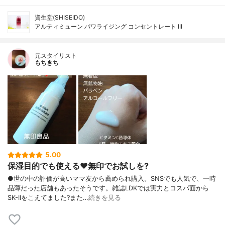
資生堂(SHISEIDO)
アルティミューン パワライジング コンセントレート III
元スタイリスト
もちきち
5.00
保湿目的でも使える♥️無印でお試しを?
●世の中の評価が高いママ友から薦められ購入。SNSでも人気で、一時
品薄だった店舗もあったそうです。雑誌LDKでは実力とコスパ面から
SK-IIをこえてました?また…
続きを見る