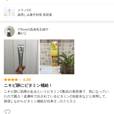
メラノCC
薬用しみ集中対策 美容液
175cmの高身長主婦♡
あいこ
4.00
ニキビ跡にビタミン補給！
ニキビ跡に効果があるというビタミンC配合の美容液で、気になってい
たので購入！皮膚科で出されているビタミンC化粧水などと併用して、
保湿しながらビタミン補給が出来そ…
続きを見る