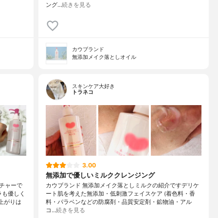
ング…
続きを見る
カウブランド
無添加メイク落としオイル
スキンケア大好き
トラネコ
3.00
無添加で優しいミルククレンジング
チャーで
カウブランド 無添加メイク落としミルクの紹介ですデリケ
ラも優しく
ート肌を考えた無添加・低刺激フェイスケア (着色料・香
上がりは
料・パラベンなどの防腐剤・品質安定剤・鉱物油・アル
コ…
続きを見る