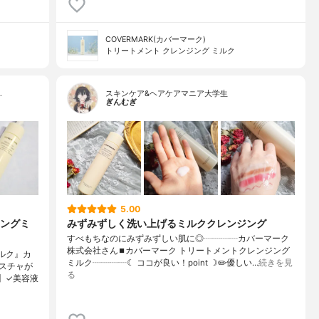
COVERMARK(カバーマーク)
トリートメント クレンジング ミルク
…
スキンケア&ヘアケアマニア大学生
ぎんむぎ
5.00
ングミ
みずみずしく洗い上げるミルククレンジング
すべもちなのにみずみずしい肌に◎┈┈┈┈カバーマーク
株式会社さん⏹カバーマーク トリートメントクレンジング
ルク』カ
ミルク┈┈┈┈☾ ココが良い！point ☽✏️優しい…
続きを見
スチャが
る
】✓美容液