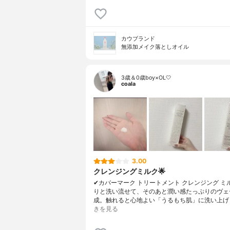
カウブランド
無添加メイク落としオイル
3歳＆0歳boy×OL🤍
coala
3.00
クレンジングミルク🌟
✔︎カバーマーク トリートメント クレンジング ミ
りと洗い流せて、そのあと潤い感たっぷりのヴェ
成。触れると心地よい「うるもち肌」に洗い上げ
きを見る