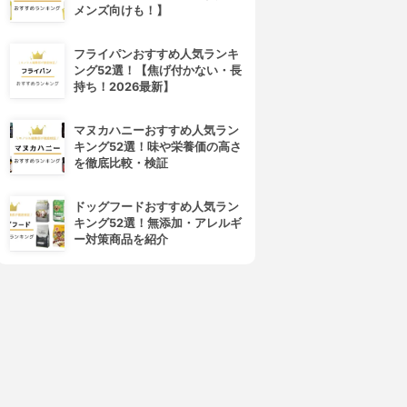
メンズ向けも！】
フライパンおすすめ人気ランキ
ング52選！【焦げ付かない・長
持ち！2026最新】
4位
5位
マヌカハニーおすすめ人気ラン
キング52選！味や栄養価の高さ
を徹底比較・検証
ドッグフードおすすめ人気ラン
キング52選！無添加・アレルギ
ー対策商品を紹介
OVERMARK(カバーマーク)
shu uemura(シュウ ウエムラ)
トリートメント クレンジング
アルティム8∞ スブリム ビュー
ミルク
ティ クレンジング オイル
3.99
3.99
(86)
(63)
¥2,749
¥7,650