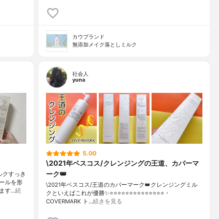
カウブランド
無添加メイク落としミルク
社会人
yuna
5.00
\2021年ベスコス/クレンジングの王道、カバーマ
ーク👑
ルクすっき
ールを形
\2021年ベスコス/王道のカバーマーク👑クレンジングミル
ます…
続
クといえばこれが優勝✨⭐️⭐️⭐️⭐️⭐️⭐️⭐️⭐️⭐️⭐️⭐️⭐️⭐️⭐️・
COVERMARK ト…
続きを見る