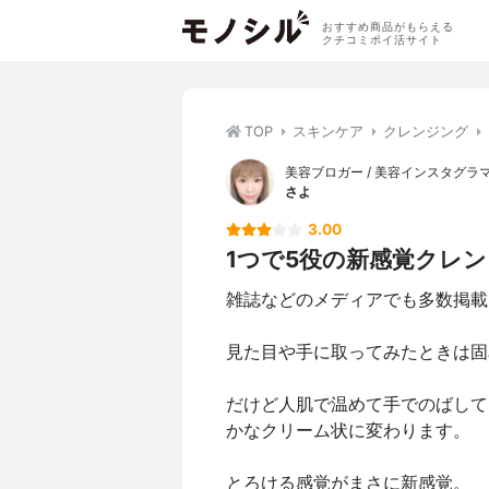
おすすめ商品がもらえる
クチコミポイ活サイト
TOP
スキンケア
クレンジング
美容ブロガー / 美容インスタグラ
さよ
3.00
1つで5役の新感覚クレ
雑誌などのメディアでも多数掲載
見た目や手に取ってみたときは固
だけど人肌で温めて手でのばして
かなクリーム状に変わります。
とろける感覚がまさに新感覚。