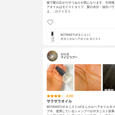
燥で髪の広がりやうねりが気になります、今回使
アオイルはモイストタイプ、髪の水分・油分バラ
え、…
続きを見る
BOTANIST(ボタニスト)
ボタニカルヘアオイル モイスト
会社員
マイピコブー
4.00
サラサラオイル
BOTANIST(ボタニスト)ボタニカルヘアオイルモ
プ今、使用しているシャンプーがボタニスト折角