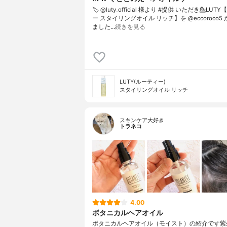
🏷️ @luty_official 様より #提供 いただき⁡💁LU
ー スタイリングオイル リッチ】を @eccoroco5
ました⁡⁡…
続きを見る
LUTY(ルーティー)
スタイリングオイル リッチ
スキンケア大好き
トラネコ
4.00
ボタニカルヘアオイル
ボタニカルヘアオイル（モイスト）の紹介です紫