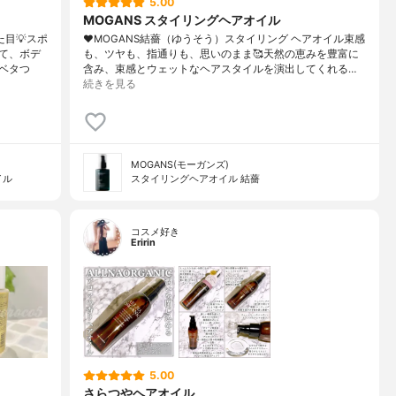
5.00
MOGANS スタイリングヘアオイル
目💡スポ
♥MOGANS結薔（ゆうそう）スタイリング ヘアオイル束感
て、ボデ
も、ツヤも、指通りも、思いのまま🥰天然の恵みを豊富に
ベタつ
含み、束感とウェットなヘアスタイルを演出してくれる…
続きを見る
MOGANS(モーガンズ)
イル
スタイリングヘアオイル 結薔
コスメ好き
Eririn
5.00
さらつやヘアオイル