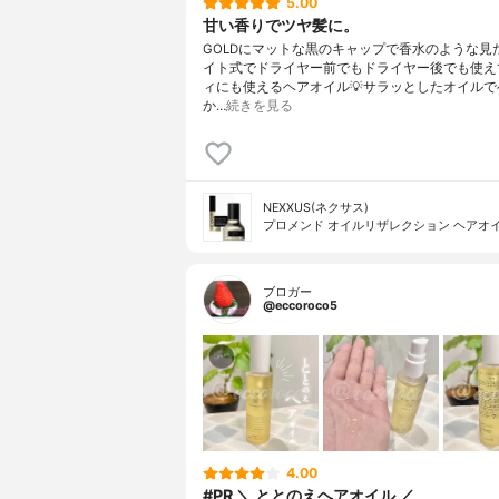
5.00
甘い香りでツヤ髪に。
GOLDにマットな黒のキャップで香水のような見た
イト式でドライヤー前でもドライヤー後でも使え
ィにも使えるヘアオイル💡サラッとしたオイルで
か…
続きを見る
NEXXUS(ネクサス)
プロメンド オイルリザレクション ヘアオ
ブロガー
@eccoroco5
4.00
#PR ＼ ととのえヘアオイル ／