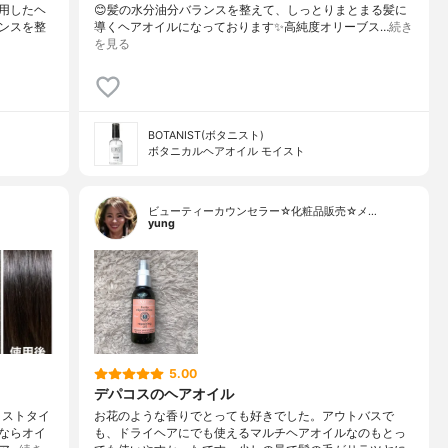
用したヘ
😊髪の水分油分バランスを整えて、しっとりまとまる髪に
ンスを整
導くヘアオイルになっております✨高純度オリーブス…
続き
を見る
BOTANIST(ボタニスト)
ボタニカルヘアオイル モイスト
ビューティーカウンセラー☆化粧品販売☆メ…
yung
5.00
デパコスのヘアオイル
イストタイ
お花のような香りでとっても好きでした。アウトバスで
ならオイ
も、ドライヘアにでも使えるマルチヘアオイルなのもとっ