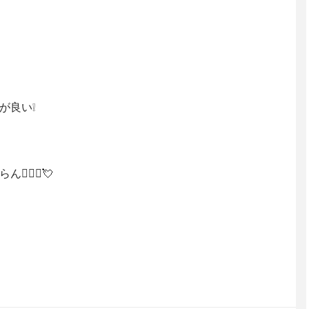
が良い❕
🏻‍♀️💘