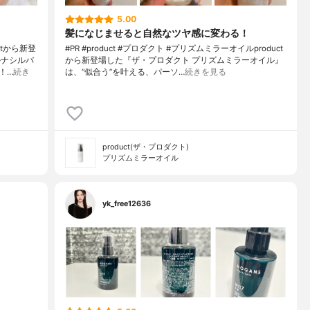
5.00
髪になじませると自然なツヤ感に変わる！
tから新登
#PR #product #プロダクト #プリズムミラーオイルproduct
ルナシルバ
から新登場した『ザ・プロダクト プリズムミラーオイル』
！…
続き
は、“似合う”を叶える、パーソ…
続きを見る
product(ザ・プロダクト)
プリズムミラーオイル
yk_free12636