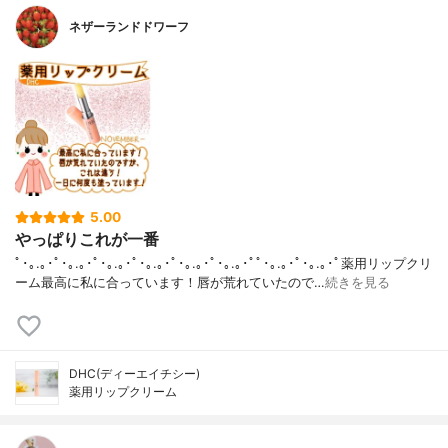
ネザーランドドワーフ
5.00
やっぱりこれが一番
ﾟ･｡.｡･ﾟ･｡.｡･ﾟ･｡.｡･ﾟ･｡.｡･ﾟ･｡.｡･ﾟ･｡.｡･ﾟﾟ･｡.｡･ﾟ･｡.｡･ﾟ薬用リップクリ
ーム最高に私に合っています！唇が荒れていたので…
続きを見る
DHC(ディーエイチシー)
薬用リップクリーム