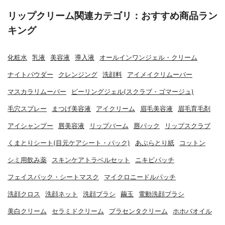
リップクリーム関連カテゴリ：おすすめ商品ラン
キング
化粧水
乳液
美容液
導入液
オールインワンジェル・クリーム
ナイトパウダー
クレンジング
洗顔料
アイメイクリムーバー
マスカラリムーバー
ピーリングジェル(スクラブ・ゴマージュ)
毛穴スプレー
まつげ美容液
アイクリーム
眉毛美容液
眉毛育毛剤
アイシャンプー
唇美容液
リップバーム
唇パック
リップスクラブ
くまとりシート(目元ケアシート・パック)
あぶらとり紙
コットン
シミ用飲み薬
スキンケアトラベルセット
ニキビパッチ
フェイスパック・シートマスク
マイクロニードルパッチ
洗顔クロス
洗顔ネット
洗顔ブラシ
繭玉
電動洗顔ブラシ
美白クリーム
セラミドクリーム
プラセンタクリーム
ホホバオイル