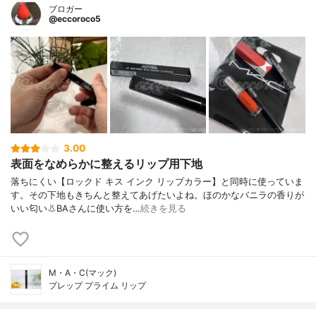
ブロガー
@eccoroco5
3.00
表面をなめらかに整えるリップ用下地
落ちにくい【ロックド キス インク リップカラー】と同時に使っていま
す。その下地もきちんと整えてあげたいよね。ほのかなバニラの香りが
いい匂い👃BAさんに使い方を…
続きを見る
M・A・C(マック)
プレップ プライム リップ