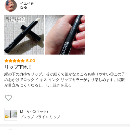
イエベ春
なゆ
5.00
リップ下地！
縁の下の力持ちリップ。芯が細くて細かなところも塗りやすい◎この子
のおかげでロックド キス インク リップカラーがより楽しめます。縦皺
が目立ちにくくなるし、し…
続きを見る
M・A・C(マック)
プレップ プライム リップ