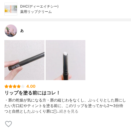
DHC(ディーエイチシー)
薬用リップクリーム
あ
4.00
リップを塗る前にはコレ！
・唇の乾燥が気になる方・唇の縦じわをなくし、ぷっくりとした唇にし
たい方口紅やティントを塗る前に、このリップを塗ってから2〜3分待
つと自然としたぷっくり唇に⍤⃝︎…
続きを見る