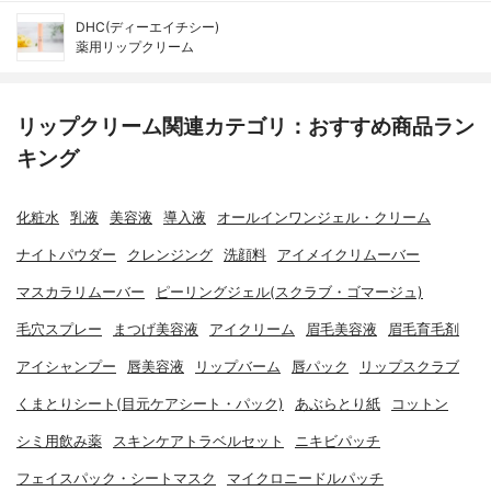
DHC(ディーエイチシー)
薬用リップクリーム
リップクリーム関連カテゴリ：おすすめ商品ラン
キング
化粧水
乳液
美容液
導入液
オールインワンジェル・クリーム
ナイトパウダー
クレンジング
洗顔料
アイメイクリムーバー
マスカラリムーバー
ピーリングジェル(スクラブ・ゴマージュ)
毛穴スプレー
まつげ美容液
アイクリーム
眉毛美容液
眉毛育毛剤
アイシャンプー
唇美容液
リップバーム
唇パック
リップスクラブ
くまとりシート(目元ケアシート・パック)
あぶらとり紙
コットン
シミ用飲み薬
スキンケアトラベルセット
ニキビパッチ
フェイスパック・シートマスク
マイクロニードルパッチ