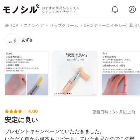
おすすめ商品がもらえる
クチコミポイ活サイト
TOP
スキンケア
リップクリーム
DHC(ディーエイチシー) 薬
あずさ
4.00
更新日時：6ヶ月以上前
安定に良い
プレゼントキャンペーンでいただきました。
いただく前から何本もリピートしていた商品なのでこの機