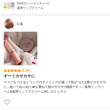
DHC(ディーエイチシー)
薬用リップクリーム
にる
5.00
すーぐカサカサに
マスクをつけるとリップのタイミングが減って気がつけば唇がカサカサ
に…急いでぬりぬり👄を重ねて脱カサカサ!!感謝ですっ✨薬用リップバ
ーム&薬用リップスクリーム#D…
続きを見る