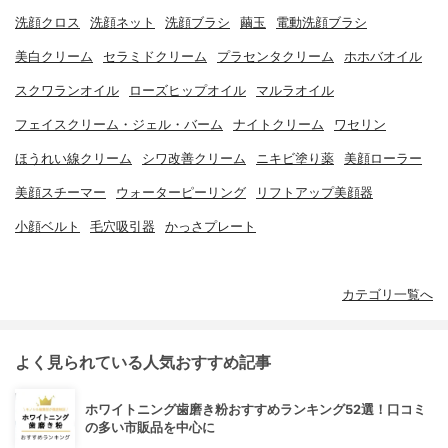
洗顔クロス
洗顔ネット
洗顔ブラシ
繭玉
電動洗顔ブラシ
美白クリーム
セラミドクリーム
プラセンタクリーム
ホホバオイル
スクワランオイル
ローズヒップオイル
マルラオイル
フェイスクリーム・ジェル・バーム
ナイトクリーム
ワセリン
ほうれい線クリーム
シワ改善クリーム
ニキビ塗り薬
美顔ローラー
美顔スチーマー
ウォーターピーリング
リフトアップ美顔器
小顔ベルト
毛穴吸引器
かっさプレート
カテゴリ一覧へ
よく見られている人気おすすめ記事
ホワイトニング歯磨き粉おすすめランキング52選！口コミ
の多い市販品を中心に