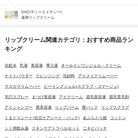
DHC(ディーエイチシー)
薬用リップクリーム
リップクリーム関連カテゴリ：おすすめ商品ラン
キング
化粧水
乳液
美容液
導入液
オールインワンジェル・クリーム
ナイトパウダー
クレンジング
洗顔料
アイメイクリムーバー
マスカラリムーバー
ピーリングジェル(スクラブ・ゴマージュ)
毛穴スプレー
まつげ美容液
アイクリーム
眉毛美容液
眉毛育毛剤
アイシャンプー
唇美容液
リップバーム
唇パック
リップスクラブ
くまとりシート(目元ケアシート・パック)
あぶらとり紙
コットン
シミ用飲み薬
スキンケアトラベルセット
ニキビパッチ