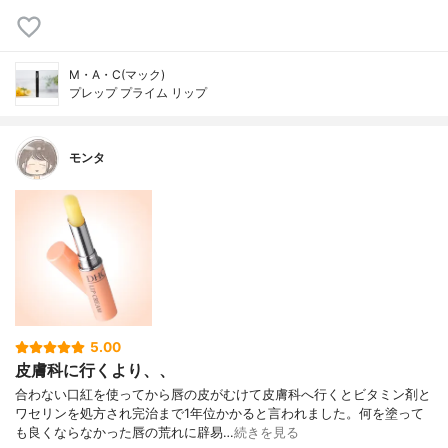
M・A・C(マック)
プレップ プライム リップ
モンタ
5.00
皮膚科に行くより、、
合わない口紅を使ってから唇の皮がむけて皮膚科へ行くとビタミン剤と
ワセリンを処方され完治まで1年位かかると言われました。何を塗って
も良くならなかった唇の荒れに辟易…
続きを見る