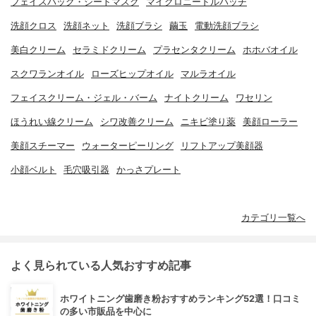
フェイスパック・シートマスク
マイクロニードルパッチ
洗顔クロス
洗顔ネット
洗顔ブラシ
繭玉
電動洗顔ブラシ
美白クリーム
セラミドクリーム
プラセンタクリーム
ホホバオイル
スクワランオイル
ローズヒップオイル
マルラオイル
フェイスクリーム・ジェル・バーム
ナイトクリーム
ワセリン
ほうれい線クリーム
シワ改善クリーム
ニキビ塗り薬
美顔ローラー
美顔スチーマー
ウォーターピーリング
リフトアップ美顔器
小顔ベルト
毛穴吸引器
かっさプレート
カテゴリ一覧へ
よく見られている人気おすすめ記事
ホワイトニング歯磨き粉おすすめランキング52選！口コミ
の多い市販品を中心に