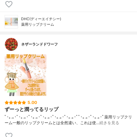
DHC(ディーエイチシー)
薬用リップクリーム
ネザーランドドワーフ
5.00
ずーっと潤ってるリップ
ﾟ･｡.｡･ﾟ･｡.｡･ﾟ･｡.｡･ﾟ･｡.｡･ﾟ･｡.｡･ﾟ･｡.｡･ﾟﾟ･｡.｡･ﾟ･｡.｡･ﾟ薬用リップクリ
ーム一般のリップクリームとは全然違い、これは使…
続きを見る