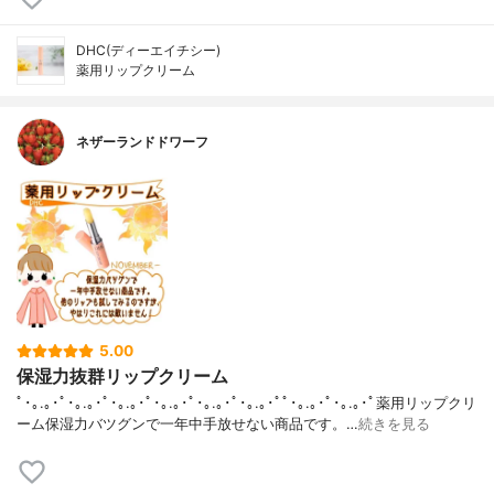
DHC(ディーエイチシー)
薬用リップクリーム
ネザーランドドワーフ
5.00
保湿力抜群リップクリーム
ﾟ･｡.｡･ﾟ･｡.｡･ﾟ･｡.｡･ﾟ･｡.｡･ﾟ･｡.｡･ﾟ･｡.｡･ﾟﾟ･｡.｡･ﾟ･｡.｡･ﾟ薬用リップクリ
ーム保湿力バツグンで一年中手放せない商品です。…
続きを見る