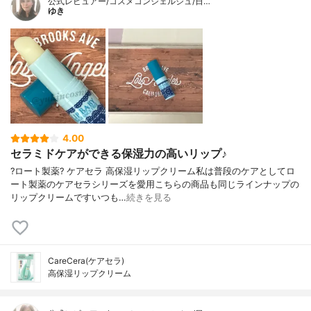
公式レビュアー/コスメコンシェルジュ/日…
ゆき
4.00
セラミドケアができる保湿力の高いリップ♪
?ロート製薬? ケアセラ 高保湿リップクリーム私は普段のケアとしてロ
ート製薬のケアセラシリーズを愛用こちらの商品も同じラインナップの
リップクリームですいつも…
続きを見る
CareCera(ケアセラ)
高保湿リップクリーム