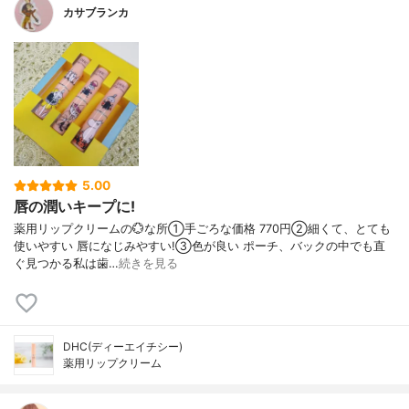
カサブランカ
5.00
唇の潤いキープに!
薬用リップクリームの💮な所①手ごろな価格 770円②細くて、とても
使いやすい 唇になじみやすい!③色が良い ポーチ、バックの中でも直
ぐ見つかる私は歯…
続きを見る
DHC(ディーエイチシー)
薬用リップクリーム