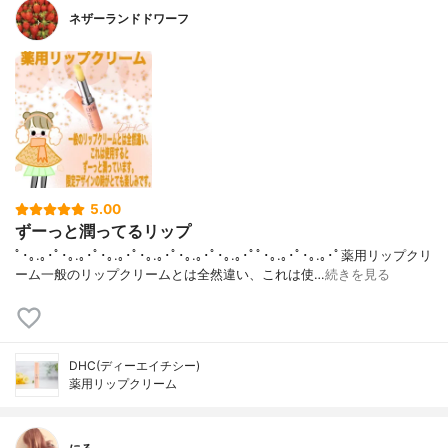
ネザーランドドワーフ
5.00
ずーっと潤ってるリップ
ﾟ･｡.｡･ﾟ･｡.｡･ﾟ･｡.｡･ﾟ･｡.｡･ﾟ･｡.｡･ﾟ･｡.｡･ﾟﾟ･｡.｡･ﾟ･｡.｡･ﾟ薬用リップクリ
ーム一般のリップクリームとは全然違い、これは使…
続きを見る
DHC(ディーエイチシー)
薬用リップクリーム