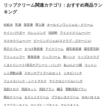
リップクリーム関連カテゴリ：おすすめ商品ラン
キング
化粧水
乳液
美容液
導入液
オールインワンジェル・クリーム
ナイトパウダー
クレンジング
洗顔料
アイメイクリムーバー
マスカラリムーバー
ピーリングジェル(スクラブ・ゴマージュ)
毛穴スプレー
まつげ美容液
アイクリーム
眉毛美容液
眉毛育毛剤
アイシャンプー
唇美容液
リップバーム
唇パック
リップスクラブ
くまとりシート(目元ケアシート・パック)
あぶらとり紙
コットン
シミ用飲み薬
スキンケアトラベルセット
ニキビパッチ
フェイスパック・シートマスク
マイクロニードルパッチ
洗顔クロス
洗顔ネット
洗顔ブラシ
繭玉
電動洗顔ブラシ
美白クリーム
セラミドクリーム
プラセンタクリーム
ホホバオイル
スクワランオイル
ローズヒップオイル
マルラオイル