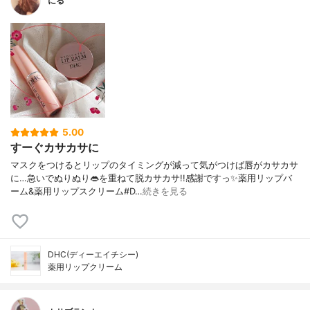
にる
5.00
すーぐカサカサに
マスクをつけるとリップのタイミングが減って気がつけば唇がカサカサ
に…急いでぬりぬり👄を重ねて脱カサカサ!!感謝ですっ✨薬用リップバ
ーム&薬用リップスクリーム#D…
続きを見る
DHC(ディーエイチシー)
薬用リップクリーム