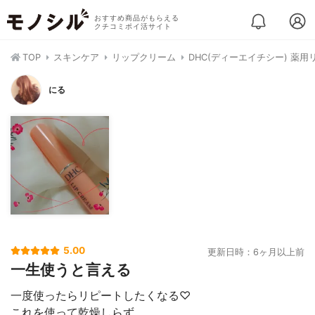
おすすめ商品がもらえる
クチコミポイ活サイト
TOP
スキンケア
リップクリーム
DHC(ディーエイチシー) 薬
にる
5.00
更新日時：6ヶ月以上前
一生使うと言える
一度使ったらリピートしたくなる♡
これを使って乾燥しらず