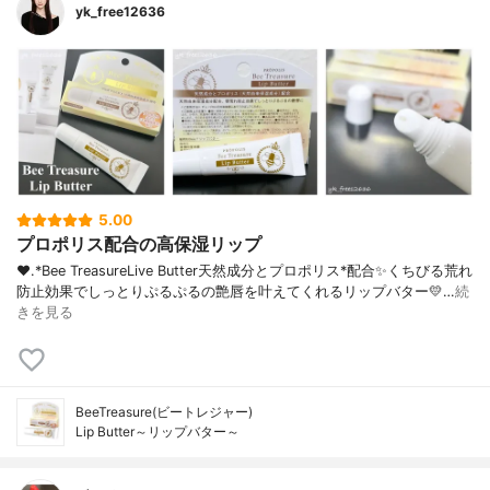
yk_free12636
5.00
プロポリス配合の高保湿リップ
❤︎.*⁡Bee TreasureLive Butter⁡天然成分とプロポリス*配合✨くちびる荒れ
防止効果でしっとりぷるぷるの艶唇を叶えてくれるリップバター💛⁡…
続
きを見る
BeeTreasure(ビートレジャー)
Lip Butter～リップバター～