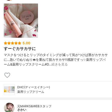
5.00
すーぐカサカサに
マスクをつけるとリップのタイミングが減って気がつけば唇がカサカサ
に…急いでぬりぬり👄を重ねて脱カサカサ!!感謝ですっ✨薬用リップバ
ーム&薬用リップスクリーム#D…
続きを見る
DHC(ディーエイチシー)
薬用リップクリーム
元MARKS&WEBスタッフ
さかい