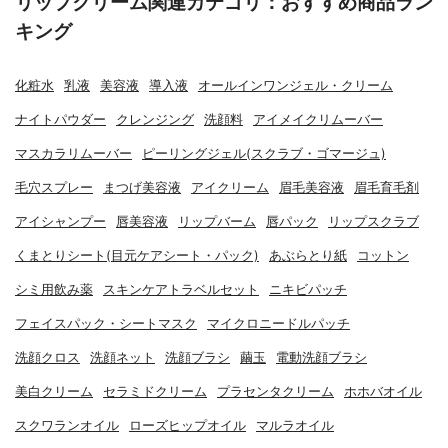
リップクリーム関連カテゴリ：おすすめ商品ラン
キング
化粧水
乳液
美容液
導入液
オールインワンジェル・クリーム
ナイトパウダー
クレンジング
洗顔料
アイメイクリムーバー
マスカラリムーバー
ピーリングジェル(スクラブ・ゴマージュ)
毛穴スプレー
まつげ美容液
アイクリーム
眉毛美容液
眉毛育毛剤
アイシャンプー
唇美容液
リップバーム
唇パック
リップスクラブ
くまとりシート(目元ケアシート・パック)
あぶらとり紙
コットン
シミ用飲み薬
スキンケアトラベルセット
ニキビパッチ
フェイスパック・シートマスク
マイクロニードルパッチ
洗顔クロス
洗顔ネット
洗顔ブラシ
繭玉
電動洗顔ブラシ
美白クリーム
セラミドクリーム
プラセンタクリーム
ホホバオイル
スクワランオイル
ローズヒップオイル
マルラオイル