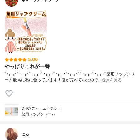
5.00
やっぱりこれが一番
ﾟ･｡.｡･ﾟ･｡.｡･ﾟ･｡.｡･ﾟ･｡.｡･ﾟ･｡.｡･ﾟ･｡.｡･ﾟﾟ･｡.｡･ﾟ･｡.｡･ﾟ薬用リップクリ
ーム最高に私に合っています！唇が荒れていたので…
続きを見る
DHC(ディーエイチシー)
薬用リップクリーム
にる