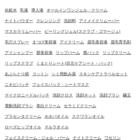
化粧水
乳液
導入液
オールインワンジェル・クリーム
ナイトパウダー
クレンジング
洗顔料
アイメイクリムーバー
マスカラリムーバー
ピーリングジェル(スクラブ・ゴマージュ)
毛穴スプレー
まつげ美容液
アイクリーム
眉毛美容液
眉毛育毛剤
アイシャンプー
唇美容液
リップバーム
唇パック
リップクリーム
リップスクラブ
くまとりシート(目元ケアシート・パック)
あぶらとり紙
コットン
シミ用飲み薬
スキンケアトラベルセット
ニキビパッチ
フェイスパック・シートマスク
マイクロニードルパッチ
洗顔クロス
洗顔ネット
洗顔ブラシ
繭玉
電動洗顔ブラシ
美白クリーム
セラミドクリーム
プラセンタクリーム
ホホバオイル
スクワランオイル
ローズヒップオイル
マルラオイル
フェイスクリーム・ジェル・バーム
ナイトクリーム
ワセリン