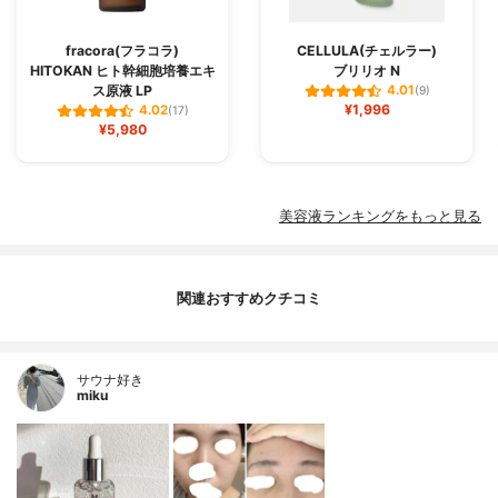
fracora(フラコラ)
CELLULA(チェルラー)
HITOKAN ヒト幹細胞培養エキ
ブリリオ N
ス原液 LP
4.01
(9)
¥1,996
4.02
(17)
¥5,980
美容液ランキングをもっと見る
関連おすすめクチコミ
サウナ好き
miku