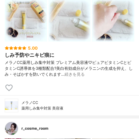
5.00
しみ予防やニキビ痕に
メラノCC薬用しみ集中対策 プレミアム美容液♡ピュアビタミンCとビ
タミンC誘導体を3種類配合?美白有効成分がメラニンの生成を抑え、し
み・そばかすを防いでくれます…
続きを見る
メラノCC
薬用しみ集中対策 美容液
r_cosme_room