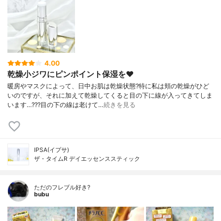
4.00
乾燥小ジワにピンポイント保湿を❤️
暖房やマスクによって、日中お肌は乾燥状態?特に私は頬の乾燥がひど
いのですが、それに加えて乾燥してくると目の下に線が入ってきてしま
います…???目の下の線は老けて…
続きを見る
IPSA(イプサ)
ザ・タイムR デイエッセンススティック
ただのフレブル好き?
bubu