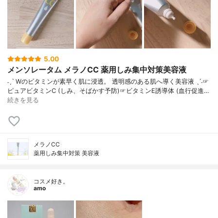
5.00
メンソレータム メラノCC 薬用しみ集中対策美容液
˗ˏˋ Wのビタミンが素早く肌に浸透。 透明感のある肌へ導く美容液 ˎˊ˗☞
ピュアビタミンC (しみ、そばかす予防)☞ビタミンE誘導体 (血行促進…
続きを見る
メラノCC
薬用しみ集中対策 美容液
コスメ好き。
amo