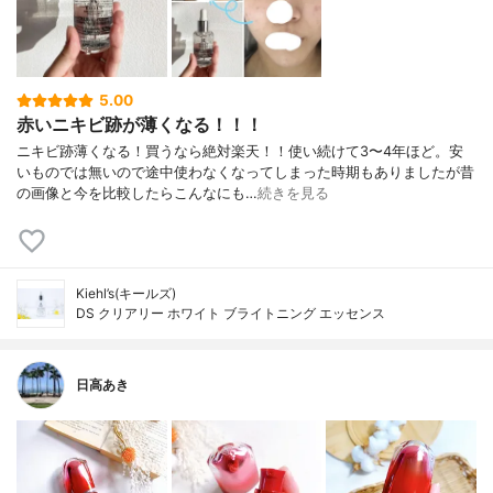
5.00
赤いニキビ跡が薄くなる！！！
ニキビ跡薄くなる！買うなら絶対楽天！！使い続けて3〜4年ほど。安
いものでは無いので途中使わなくなってしまった時期もありましたが昔
の画像と今を比較したらこんなにも…
続きを見る
Kiehl’s(キールズ)
DS クリアリー ホワイト ブライトニング エッセンス
日高あき