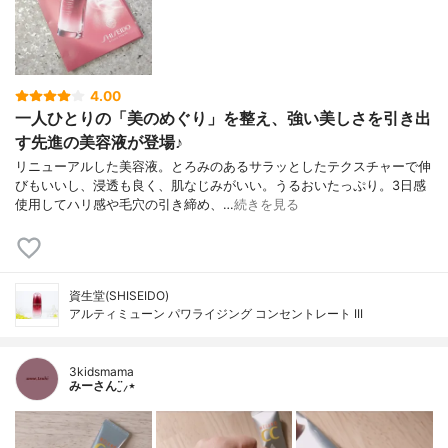
4.00
一人ひとりの「美のめぐり」を整え、強い美しさを引き出
す先進の美容液が登場♪
リニューアルした美容液。とろみのあるサラッとしたテクスチャーで伸
びもいいし、浸透も良く、肌なじみがいい。うるおいたっぷり。3日感
使用してハリ感や毛穴の引き締め、…
続きを見る
資生堂(SHISEIDO)
アルティミューン パワライジング コンセントレート III
3kidsmama
みーさん¨̮⸝⋆