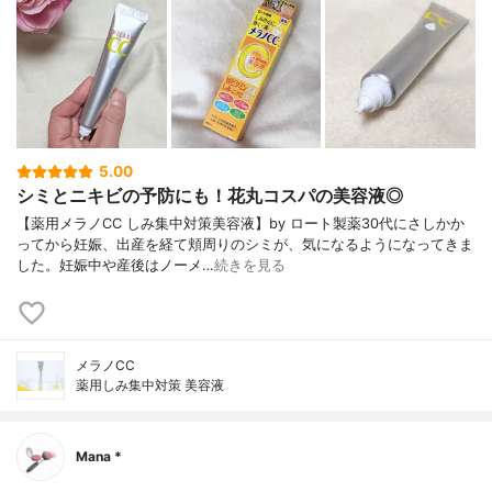
5.00
シミとニキビの予防にも！花丸コスパの美容液◎
【薬用メラノCC しみ集中対策美容液】by ロート製薬30代にさしかか
ってから妊娠、出産を経て頬周りのシミが、気になるようになってきま
した。妊娠中や産後はノーメ…
続きを見る
メラノCC
薬用しみ集中対策 美容液
Mana *