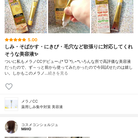
5.00
しみ・そばかす・にきび・毛穴など欲張りに対応してくれ
そうな美容液✨
ついに私もメラノCCデビュー⸜(*ˊᗜˋ*)⸝⋆*いろんな所で高評価な美容液
だったので、ず～っと前から使ってみたかったので今回試せたのは嬉し
い。しかもこのメラノ…
続きを見る
メラノCC
薬用しみ集中対策 美容液
コスメコンシェルジュ
MiHO