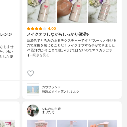
4.00
レンジ
メイクオフしながらしっかり保湿✨
白濁色でとろみのあるテクスチャーです＊°スーッと伸びる
ので摩擦を感じることなくメイクオフする事ができました
になじませ
♡ 洗浄力がそこまで強いわけではないのでマスカラはポ
た。洗い
イ…
続きを見る
とした使
カウブランド
無添加メイク落としミルク
なにわの主婦
まりたそ