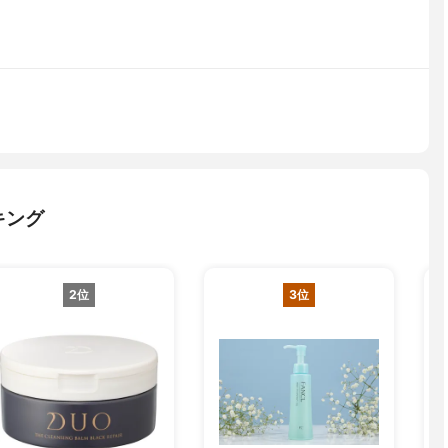
キング
2位
3位