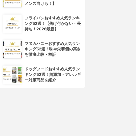
メンズ向けも！】
OVERMARK(カバーマーク)
shu uemura(シュウ ウエムラ)
トリートメント クレンジング
アルティム8∞ スブリム ビュー
フライパンおすすめ人気ランキ
ミルク
ティ クレンジング オイル
ング52選！【焦げ付かない・長
3.99
3.99
(86)
(63)
持ち！2026最新】
¥2,749
¥7,650
マヌカハニーおすすめ人気ラン
キング52選！味や栄養価の高さ
を徹底比較・検証
ドッグフードおすすめ人気ラン
キング52選！無添加・アレルギ
ー対策商品を紹介