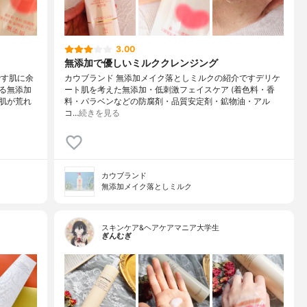
3.00
無添加で優しいミルククレンジング
です肌に余
カウブランド 無添加メイク落としミルクの紹介ですデリケ
る無添加
ート肌を考えた無添加・低刺激フェイスケア (着色料・香
肌が荒れ
料・パラベンなどの防腐剤・品質安定剤・鉱物油・アル
コ…
続きを見る
カウブランド
無添加メイク落としミルク
スキンケア&ヘアケアマニア大学生
ぎんむぎ