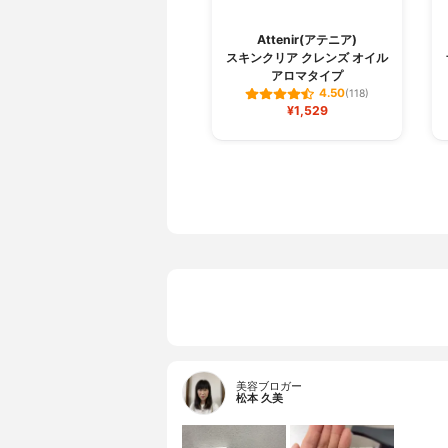
Attenir(アテニア)
スキンクリア クレンズ オイル
アロマタイプ
4.50
(118)
¥1,529
美容ブロガー
松本 久美