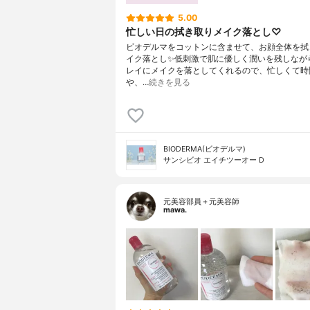
5.00
忙しい日の拭き取りメイク落とし♡
ビオデルマをコットンに含ませて、お顔全体を拭
イク落とし✨低刺激で肌に優しく潤いを残しなが
レイにメイクを落としてくれるので、忙しくて時
や、…
続きを見る
BIODERMA(ビオデルマ)
サンシビオ エイチツーオー D
元美容部員＋元美容師
mawa.