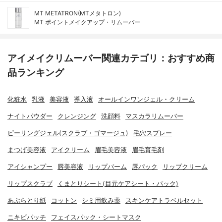
MT METATRON(MTメタトロン)
MT ポイントメイクアップ・リムーバー
アイメイクリムーバー関連カテゴリ：おすすめ商
品ランキング
化粧水
乳液
美容液
導入液
オールインワンジェル・クリーム
ナイトパウダー
クレンジング
洗顔料
マスカラリムーバー
ピーリングジェル(スクラブ・ゴマージュ)
毛穴スプレー
まつげ美容液
アイクリーム
眉毛美容液
眉毛育毛剤
アイシャンプー
唇美容液
リップバーム
唇パック
リップクリーム
リップスクラブ
くまとりシート(目元ケアシート・パック)
あぶらとり紙
コットン
シミ用飲み薬
スキンケアトラベルセット
ニキビパッチ
フェイスパック・シートマスク