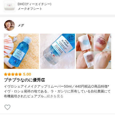
DHC(ディーエイチシー)
メークオフシート
メグ
5.00
プチプラなのに優秀👏
イヴロシェアイメイクアップリムーバー50ml／440円税込○商品特徴*
イヴ・ロシェ発祥の地である、ラ・ガシリに所有している自社農園にて
有機栽培されたピュアブル…
続きを見る