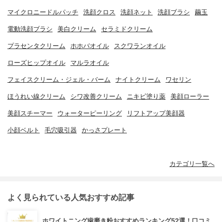
マイクロニードルパッチ
洗顔クロス
洗顔ネット
洗顔ブラシ
繭玉
電動洗顔ブラシ
美白クリーム
セラミドクリーム
プラセンタクリーム
ホホバオイル
スクワランオイル
ローズヒップオイル
マルラオイル
フェイスクリーム・ジェル・バーム
ナイトクリーム
ワセリン
ほうれい線クリーム
シワ改善クリーム
ニキビ塗り薬
美顔ローラー
美顔スチーマー
ウォーターピーリング
リフトアップ美顔器
小顔ベルト
毛穴吸引器
かっさプレート
カテゴリ一覧へ
よく見られている人気おすすめ記事
ホワイトニング歯磨き粉おすすめランキング52選！口コミ