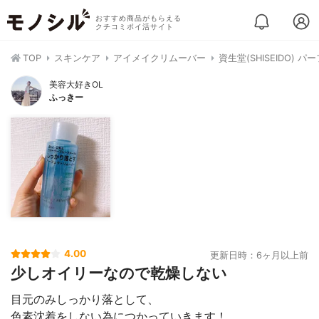
おすすめ商品がもらえる
クチコミポイ活サイト
TOP
スキンケア
アイメイクリムーバー
資生堂(SHISEIDO)
美容大好きOL
ふっきー
4.00
更新日時：6ヶ月以上前
少しオイリーなので乾燥しない
目元のみしっかり落として、
色素沈着をしない為につかっていきます！