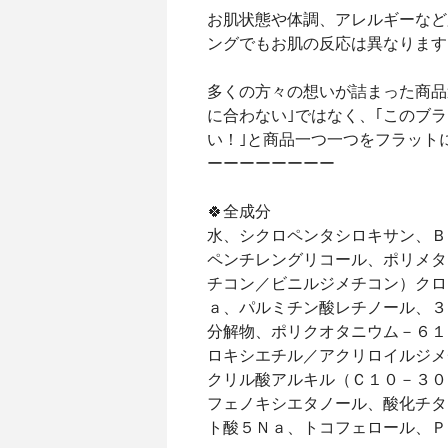
お肌状態や体調、アレルギーなど
ングでもお肌の反応は異なります
多くの方々の想いが詰まった商品
に合わない｣ではなく、｢このブ
い！｣と商品一つ一つをフラット
ーーーーーーーー
🍀全成分
水、シクロペンタシロキサン、Ｂ
ペンチレングリコール、ポリメタ
チコン／ビニルジメチコン）クロ
ａ、パルミチン酸レチノール、３
分解物、ポリクオタニウム－６１
ロキシエチル／アクリロイルジメ
クリル酸アルキル（Ｃ１０－３０
フェノキシエタノール、酸化チタ
ト酸５Ｎａ、トコフェロール、Ｐ