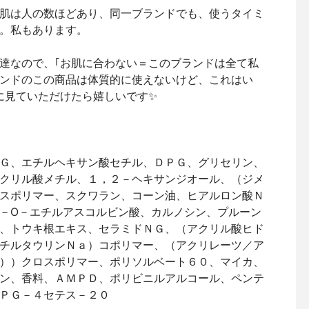
肌は人の数ほどあり、同一ブランドでも、使うタイミ
。私もあります。
達なので、｢お肌に合わない＝このブランドは全て私
ランドのこの商品は体質的に使えないけど、これはい
に見ていただけたら嬉しいです✨
Ｇ、エチルヘキサン酸セチル、ＤＰＧ、グリセリン、
クリル酸メチル、１，２－ヘキサンジオール、（ジメ
スポリマー、スクワラン、コーン油、ヒアルロン酸Ｎ
－O－エチルアスコルビン酸、カルノシン、プルーン
、トウキ根エキス、セラミドＮＧ、（アクリル酸ヒド
チルタウリンＮａ）コポリマー、（アクリレーツ／ア
））クロスポリマー、ポリソルベート６０、マイカ、
ン、香料、ＡＭＰＤ、ポリビニルアルコール、ペンテ
ＰＧ－４セテス－２０