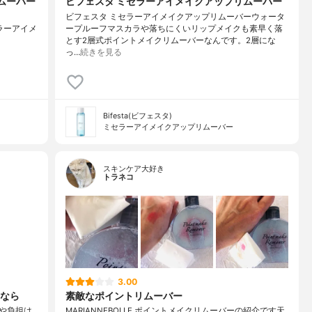
ムーバー
ビフェスタ ミセラーアイメイクアップリムーバー
ビフェスタ ミセラーアイメイクアップリムーバーウォータ
#ミセラーアイメ
ープルーフマスカラや落ちにくいリップメイクも素早く落
とす2層式ポイントメイクリムーバーなんです。2層にな
っ…
続きを見る
Bifesta(ビフェスタ)
ミセラーアイメイクアップリムーバー
スキンケア大好き
トラネコ
3.00
なら
素敵なポイントリムーバー
や負担は
MARIANNEBOLLE ポイントメイクリムーバーの紹介です天