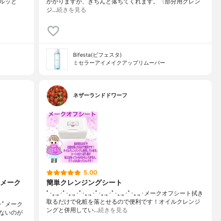
ルッと
かかりますが、きちんと落ちてくれます。〈部分用クレン
ジ…
続きを見る
Bifesta(ビフェスタ)
ミセラーアイメイクアップリムーバー
ネザーランドドワーフ
5.00
メーク
簡単クレンジングシート
ﾟ･｡.｡･ﾟ･｡.｡･ﾟ･｡.｡･ﾟ･｡.｡･ﾟ･｡.｡･ﾟ･｡.｡･メークオフシート拭き
取るだけで化粧を落とせるので便利です！オイルクレンジ
｡.｡･ﾟメーク
ングと併用してい…
続きを見る
ないのが