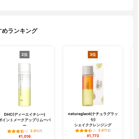
すめランキング
2位
3位
naturaglacé(ナチュラグラッ
DHC(ディーエイチシー)
セ)
ポイントメークアップリムーバ
シェイククレンジング
ー
3.87
(3)
3.91
(7)
¥1,773
¥1,016