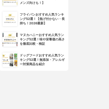
メンズ向けも！】
フライパンおすすめ人気ランキ
ング52選！【焦げ付かない・長
持ち！2026最新】
マヌカハニーおすすめ人気ラン
キング52選！味や栄養価の高さ
4位
5位
を徹底比較・検証
ドッグフードおすすめ人気ラン
キング52選！無添加・アレルギ
ー対策商品を紹介
softymo(ソフティモ)
EYEZ(アイズ)
アイメイクアップリムーバー
アイメイクアップ リムーバー
3.87
3.85
¥553
¥926