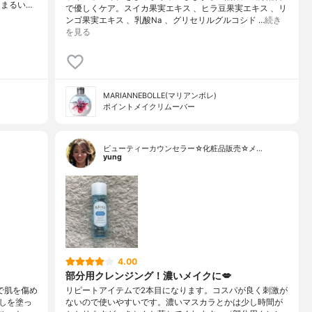
☆まるい…
で優しくケア。スイカ果実エキス 、ヒラ豆果実エキス 、リ
ンゴ果実エキス 、乳酸Na 、グリセリルグルコシド …
続き
を見る
MARIANNEBOLLE(マリアンボレ)
ポイントメイクリムーバー
ビューティーカウンセラー☆化粧品販売☆メ…
yung
4.00
部分用クレンジング！濃いメイクに💋
で肌を傷め
リピートアイテムで2本目になります。コスパが良く刺激が
しを塗っ
ないので使いやすいです。濃いマスカラとかは少し時間が