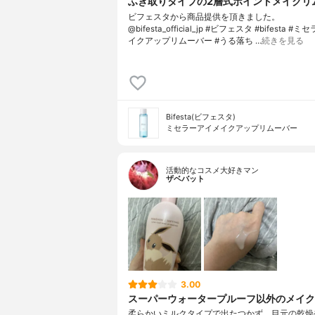
ふき取りタイプの2層式ポイントメイクリ
ビフェスタから商品提供を頂きました。
@bifesta_official_jp #ビフェスタ #bifesta 
イクアップリムーバー #うる落ち …
続きを見る
Bifesta(ビフェスタ)
ミセラーアイメイクアップリムーバー
活動的なコスメ大好きマン
ザベバット
3.00
スーパーウォータープルーフ以外のメイク
柔らかいミルクタイプで出たつかず、目元の乾燥