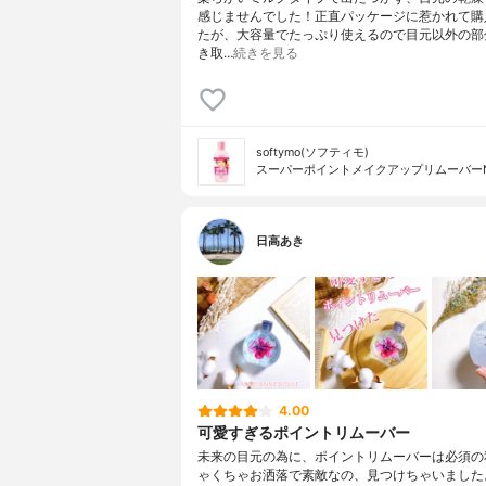
感じませんでした！正直パッケージに惹かれて購
たが、大容量でたっぷり使えるので目元以外の部
き取…
続きを見る
softymo(ソフティモ)
スーパーポイントメイクアップリムーバー
日高あき
4.00
可愛すぎるポイントリムーバー
未来の目元の為に、ポイントリムーバーは必須の
ゃくちゃお洒落で素敵なの、見つけちゃいました