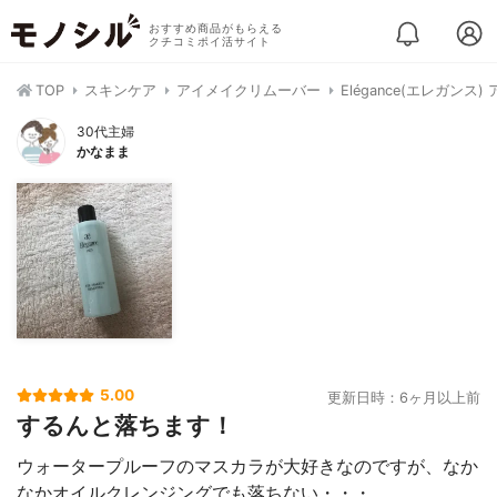
おすすめ商品がもらえる
クチコミポイ活サイト
TOP
スキンケア
アイメイクリムーバー
Elégance(エレガンス
30代主婦
かなまま
5.00
更新日時：6ヶ月以上前
するんと落ちます！
ウォータープルーフのマスカラが大好きなのですが、なか
なかオイルクレンジングでも落ちない・・・