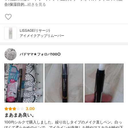
合(保湿目的…
続きを見る
LISSAGE(リサージ)
アイメイクアップリムーバー
バドママ★フォロバ100◎
3.00
まあまあ良い。
100均シルクで購入しました。繰り出しタイプのメイク直しペン。白っ
ぽくて柔らかめのペンで、アイラインが失敗した時やマスカラが瞼や下