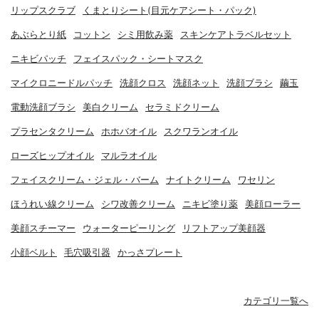
リップスクラブ
くまとりシート(目元ケアシート・パック)
あぶらとり紙
コットン
シミ用飲み薬
スキンケアトラベルセット
ニキビパッチ
フェイスパック・シートマスク
マイクロニードルパッチ
洗顔クロス
洗顔ネット
洗顔ブラシ
繭玉
電動洗顔ブラシ
美白クリーム
セラミドクリーム
プラセンタクリーム
ホホバオイル
スクワランオイル
ローズヒップオイル
マルラオイル
フェイスクリーム・ジェル・バーム
ナイトクリーム
ワセリン
ほうれい線クリーム
シワ改善クリーム
ニキビ塗り薬
美顔ローラー
美顔スチーマー
ウォーターピーリング
リフトアップ美顔器
小顔ベルト
毛穴吸引器
かっさプレート
カテゴリ一覧へ