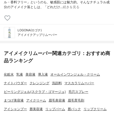
ル・香料フリー」というのも、敏感肌には魅力的。そんなナチュラル成
分のアイメイク落としは、「どれだけ…
続きを見る
LOGONA(ロゴナ)
アイメイクアップリムーバー
アイメイクリムーバー関連カテゴリ：おすすめ商
品ランキング
化粧水
乳液
美容液
導入液
オールインワンジェル・クリーム
ナイトパウダー
クレンジング
洗顔料
マスカラリムーバー
ピーリングジェル(スクラブ・ゴマージュ)
毛穴スプレー
まつげ美容液
アイクリーム
眉毛美容液
眉毛育毛剤
アイシャンプー
唇美容液
リップバーム
唇パック
リップクリーム