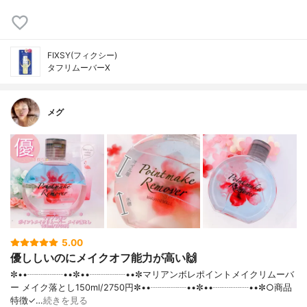
FIXSY(フィクシー)
タフリムーバーX
メグ
5.00
優ししいのにメイクオフ能力が高い🙌
✼••┈┈┈┈••✼••┈┈┈┈••✼マリアンボレポイントメイクリムーバ
ー メイク落とし150ml/2750円✼••┈┈┈┈••✼••┈┈┈┈••✼○商品
特徴✓…
続きを見る