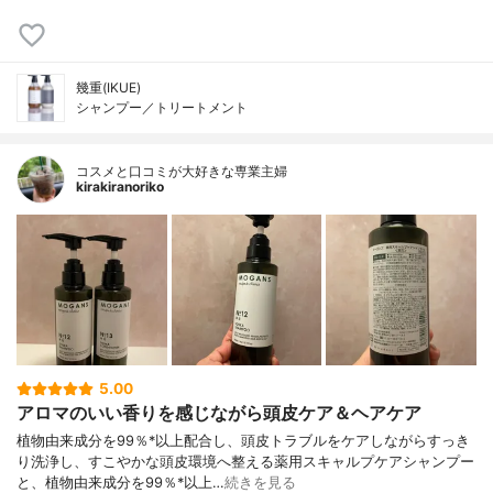
幾重(IKUE)
シャンプー／トリートメント
コスメと口コミが大好きな専業主婦
kirakiranoriko
5.00
アロマのいい香りを感じながら頭皮ケア＆ヘアケア
植物由来成分を99％*以上配合し、頭皮トラブルをケアしながらすっき
り洗浄し、すこやかな頭皮環境へ整える薬用スキャルプケアシャンプー
と、植物由来成分を99％*以上…
続きを見る