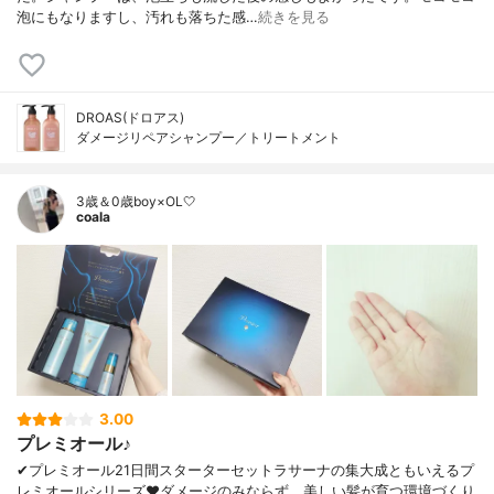
泡にもなりますし、汚れも落ちた感…
続きを見る
DROAS(ドロアス)
ダメージリペアシャンプー／トリートメント
3歳＆0歳boy×OL🤍
coala
3.00
プレミオール♪
✔︎プレミオール21日間スターターセットラサーナの集大成ともいえるプ
レミオールシリーズ❤︎ダメージのみならず、美しい髪が育つ環境づくり