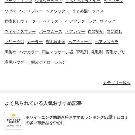
ブラシアイロン
シャワーヘッド
くるくるドライヤー
ヘアブラシ
つげ櫛
ヘアスプレー
ヘアワックス
まとめ髪ワックス
寝癖直しウォーター
ヘアミスト
ヘアフレグランス
ウィッグ
ウィッグスプレー
パーマムース
ヘアカラー
白髪染め
白髪隠し
ブリーチ剤
カーラー
縮毛矯正剤
ヘアチョーク
ヘアマスカラ
黒染め
ヘナカラー
頭皮マッサージ器
育毛剤
発毛剤
育毛サプリ
増毛パウダー
頭皮ケアローション
カテゴリ一覧へ
よく見られている人気おすすめ記事
ホワイトニング歯磨き粉おすすめランキング52選！口コミ
の多い市販品を中心に