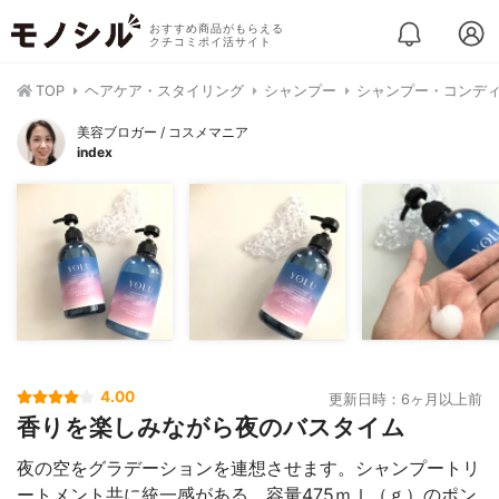
おすすめ商品がもらえる
クチコミポイ活サイト
TOP
ヘアケア・スタイリング
シャンプー
シャンプー・コンデ
美容ブロガー / コスメマニア
index
4.00
更新日時：6ヶ月以上前
香りを楽しみながら夜のバスタイム
夜の空をグラデーションを連想させます。シャンプートリ
ートメント共に統一感がある、容量475ｍｌ（ｇ）のポン