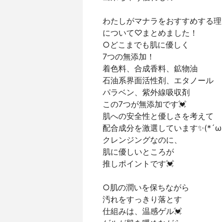
わたしがマナラをおすすめする理
について♡まとめました！
○どこまでも肌に優しく
7つの無添加！
着色料、合成香料、鉱物油
石油系界面活性剤、エタノール
パラベン、紫外線吸収剤
この7つが無添加です💓
肌への安全性と優しさを考えて
配合成分を激選しています✨(*´ω｀
クレンジングなのに、
肌に優しいところが
推しポイントです💓
○肌の潤いを保ちながら
汚れをすっきり落とす
仕組みは、温感ゲル💓