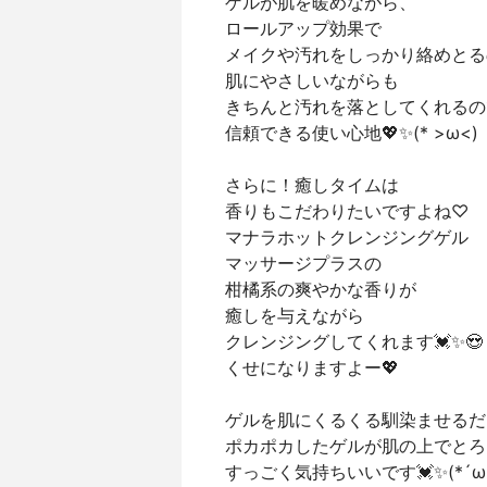
ゲルが肌を暖めながら、
ロールアップ効果で
メイクや汚れをしっかり絡めとる
肌にやさしいながらも
きちんと汚れを落としてくれるの
信頼できる使い心地💖✨(* >ω<)
さらに！癒しタイムは
香りもこだわりたいですよね♡
マナラホットクレンジングゲル
マッサージプラスの
柑橘系の爽やかな香りが
癒しを与えながら
クレンジングしてくれます💓✨😍
くせになりますよー💖
ゲルを肌にくるくる馴染ませるだ
ポカポカしたゲルが肌の上でとろ
すっごく気持ちいいです💓✨(*´ω