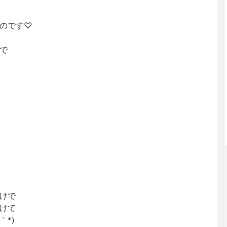
のです♡
で
けで
けて
｀*)