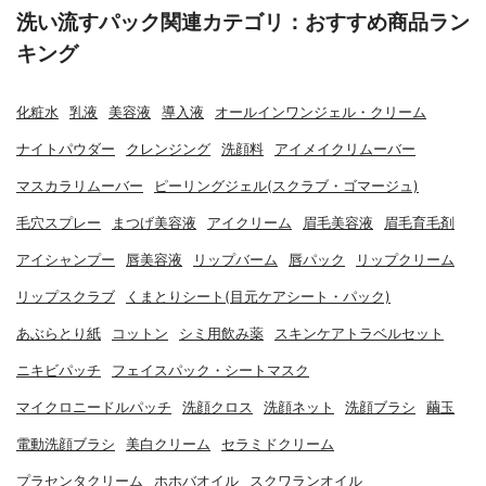
洗い流すパック関連カテゴリ：おすすめ商品ラン
キング
化粧水
乳液
美容液
導入液
オールインワンジェル・クリーム
ナイトパウダー
クレンジング
洗顔料
アイメイクリムーバー
マスカラリムーバー
ピーリングジェル(スクラブ・ゴマージュ)
毛穴スプレー
まつげ美容液
アイクリーム
眉毛美容液
眉毛育毛剤
アイシャンプー
唇美容液
リップバーム
唇パック
リップクリーム
リップスクラブ
くまとりシート(目元ケアシート・パック)
あぶらとり紙
コットン
シミ用飲み薬
スキンケアトラベルセット
ニキビパッチ
フェイスパック・シートマスク
マイクロニードルパッチ
洗顔クロス
洗顔ネット
洗顔ブラシ
繭玉
電動洗顔ブラシ
美白クリーム
セラミドクリーム
プラセンタクリーム
ホホバオイル
スクワランオイル