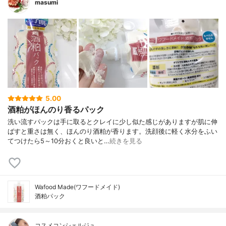
masumi
5.00
酒粕がほんのり香るパック
洗い流すパックは手に取るとクレイに少し似た感じがありますが肌に伸
ばすと重さは無く、ほんのり酒粕が香ります。洗顔後に軽く水分をふい
てつけたら5～10分おくと良いと…
続きを見る
Wafood Made(ワフードメイド)
酒粕パック
コスメコンシェルジュ