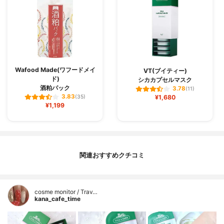
Wafood Made(ワフードメイ
VT(ブイティー)
ド)
シカカプセルマスク
酒粕パック
3.78
(11)
3.83
(35)
¥1,680
¥1,199
関連おすすめクチコミ
cosme monitor / Trav…
kana_cafe_time