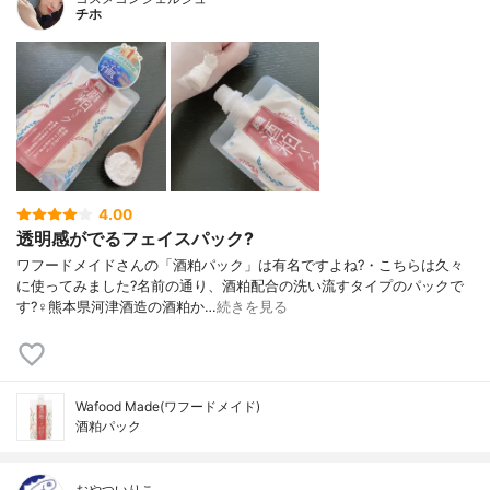
チホ
4.00
透明感がでるフェイスパック?
ワフードメイドさんの「酒粕パック」は有名ですよね?・こちらは久々
に使ってみました?名前の通り、酒粕配合の洗い流すタイプのパックで
す?‍♀️熊本県河津酒造の酒粕か…
続きを見る
Wafood Made(ワフードメイド)
酒粕パック
おやついりこ