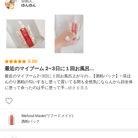
自由人。
ゆんゆん
5.00
最近のマイブーム 2~3日に１回お風呂...
最近のマイブーム2~3日に１回お風呂上がりの…【酒粕パック】✨笑ほ
んのり酒粕の匂いするし塗って置いてる間も全然気にならんから顔全体
に塗って余ったのは手に塗って手…
続きを見る
Wafood Made(ワフードメイド)
酒粕パック