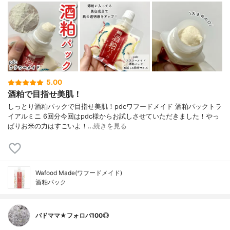
5.00
酒粕で目指せ美肌！
しっとり酒粕パックで目指せ美肌！pdcワフードメイド 酒粕パックトラ
イアルミニ 6回分今回はpdc様からお試しさせていただきました！やっ
ぱりお米の力はすごいよ！…
続きを見る
Wafood Made(ワフードメイド)
酒粕パック
バドママ★フォロバ100◎