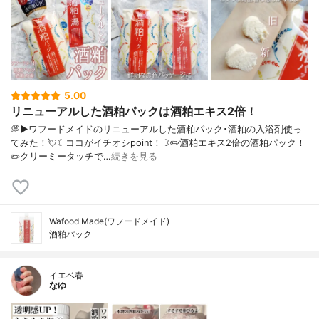
5.00
リニューアルした酒粕パックは酒粕エキス2倍！
💭▶️ワフードメイドのリニューアルした酒粕パック･酒粕の入浴剤使っ
てみた！💘☾ココがイチオシpoint！☽✏️酒粕エキス2倍の酒粕パック！
✏️クリーミータッチで…
続きを見る
Wafood Made(ワフードメイド)
酒粕パック
イエベ春
なゆ