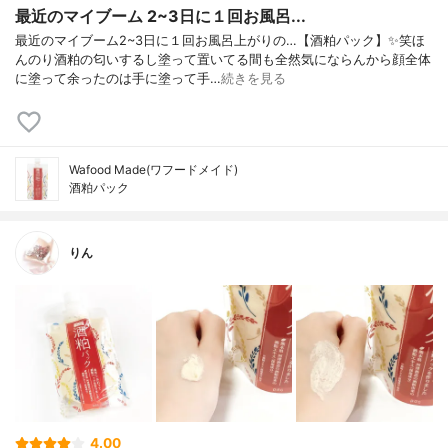
最近のマイブーム 2~3日に１回お風呂...
最近のマイブーム2~3日に１回お風呂上がりの…【酒粕パック】✨笑ほ
んのり酒粕の匂いするし塗って置いてる間も全然気にならんから顔全体
に塗って余ったのは手に塗って手…
続きを見る
Wafood Made(ワフードメイド)
酒粕パック
りん
4.00