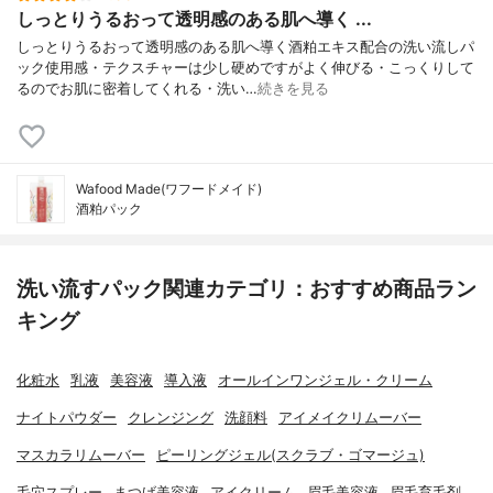
しっとりうるおって透明感のある肌へ導く ...
しっとりうるおって透明感のある肌へ導く酒粕エキス配合の洗い流しパ
ック使用感・テクスチャーは少し硬めですがよく伸びる・こっくりして
るのでお肌に密着してくれる・洗い…
続きを見る
Wafood Made(ワフードメイド)
酒粕パック
洗い流すパック関連カテゴリ：おすすめ商品ラン
キング
化粧水
乳液
美容液
導入液
オールインワンジェル・クリーム
ナイトパウダー
クレンジング
洗顔料
アイメイクリムーバー
マスカラリムーバー
ピーリングジェル(スクラブ・ゴマージュ)
毛穴スプレー
まつげ美容液
アイクリーム
眉毛美容液
眉毛育毛剤