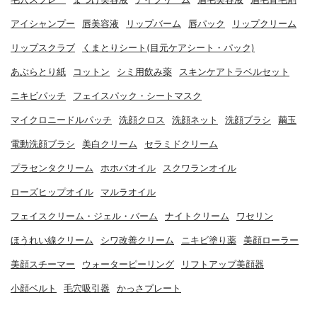
アイシャンプー
唇美容液
リップバーム
唇パック
リップクリーム
リップスクラブ
くまとりシート(目元ケアシート・パック)
あぶらとり紙
コットン
シミ用飲み薬
スキンケアトラベルセット
ニキビパッチ
フェイスパック・シートマスク
マイクロニードルパッチ
洗顔クロス
洗顔ネット
洗顔ブラシ
繭玉
電動洗顔ブラシ
美白クリーム
セラミドクリーム
プラセンタクリーム
ホホバオイル
スクワランオイル
ローズヒップオイル
マルラオイル
フェイスクリーム・ジェル・バーム
ナイトクリーム
ワセリン
ほうれい線クリーム
シワ改善クリーム
ニキビ塗り薬
美顔ローラー
美顔スチーマー
ウォーターピーリング
リフトアップ美顔器
小顔ベルト
毛穴吸引器
かっさプレート