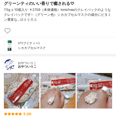
グリーンティのいい香りで癒される♡
7.5g x 10個入り ￥2709（本体価格）Innisfreeのクレイパックのような
クレイパックです✨（グリーン色）シカカプセルマスクの成分にビタミ
ン豊富な…
続きを見る
VT(ブイティー)
シカカプセルマスク
おやついりこ
おやついりこ
5.00