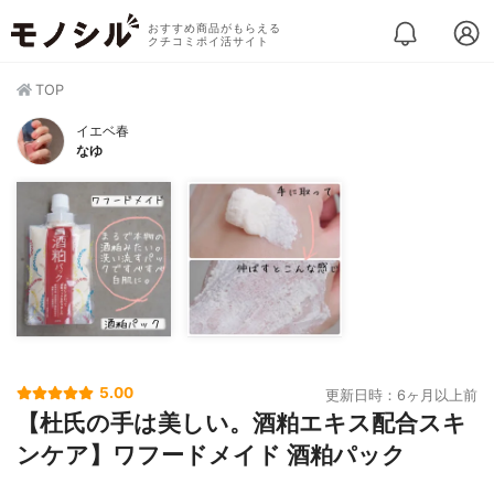
おすすめ商品がもらえる
クチコミポイ活サイト
TOP
イエベ春
なゆ
5.00
更新日時：6ヶ月以上前
【杜氏の手は美しい。酒粕エキス配合スキ
ンケア】ワフードメイド 酒粕パック