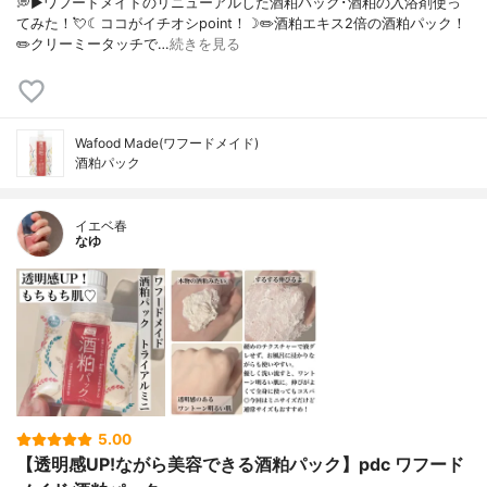
💭▶️ワフードメイドのリニューアルした酒粕パック･酒粕の入浴剤使っ
てみた！💘☾ココがイチオシpoint！☽✏️酒粕エキス2倍の酒粕パック！
✏️クリーミータッチで…
続きを見る
Wafood Made(ワフードメイド)
酒粕パック
イエベ春
なゆ
5.00
【透明感UP!ながら美容できる酒粕パック】pdc ワフード