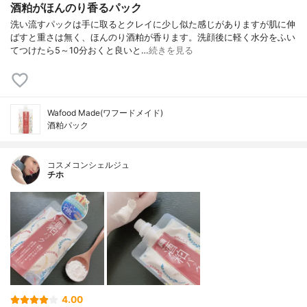
酒粕がほんのり香るパック
洗い流すパックは手に取るとクレイに少し似た感じがありますが肌に伸
ばすと重さは無く、ほんのり酒粕が香ります。洗顔後に軽く水分をふい
てつけたら5～10分おくと良いと…
続きを見る
Wafood Made(ワフードメイド)
酒粕パック
コスメコンシェルジュ
チホ
4.00