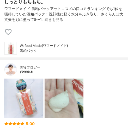
しっとりもちもち。
ワフードメイド 酒粕パック アットコスメの口コミランキングでも1位を
獲得していた酒粕パック！ 洗顔後に軽く水分をふき取り、さくらんぼ大
丈夫を顔に塗って5〜1…
続きを見る
Wafood Made(ワフードメイド)
酒粕パック
美容ブロガー
yonna.s
5.00