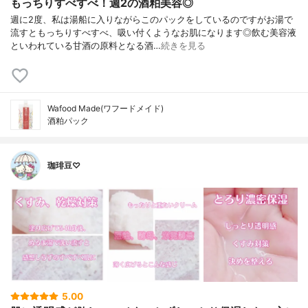
もっちりすべすべ！週2の酒粕美容◎
週に2度、私は湯船に入りながらこのパックをしているのですがお湯で
流すともっちりすべすべ、吸い付くようなお肌になります◎飲む美容液
といわれている甘酒の原料となる酒…
続きを見る
Wafood Made(ワフードメイド)
酒粕パック
珈琲豆♡
5.00