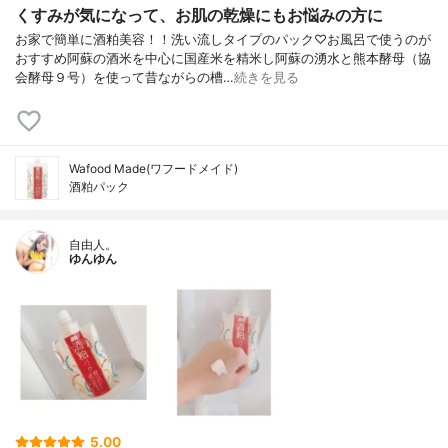
くすみが気になって、お肌の乾燥にもお悩みの方に
お家で簡単に酒粕美容！！洗い流しタイプのパック♡お風呂で使うのが
おすすめ阿蘇の酒米を中心に国産米を精米し阿蘇の湧水と熊本酵母（協
会酵母９号）を使って昔ながらの槽…
続きを見る
Wafood Made(ワフードメイド)
酒粕パック
自由人。
ゆんゆん
5.00