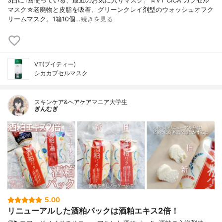
3日に1回使っている、最近のお気に入りマスク。☆VT CICA カプセル
マスク☆老廃物と皮脂を吸着、グリーンクレイ剤型のウォッシュオフク
リームマスク。1箱10個…
続きを見る
VT(ブイティー)
シカカプセルマスク
スキンケア&ヘアケアマニア大学生
ぎんむぎ
5.00
リニューアルした酒粕パックは酒粕エキス2倍！