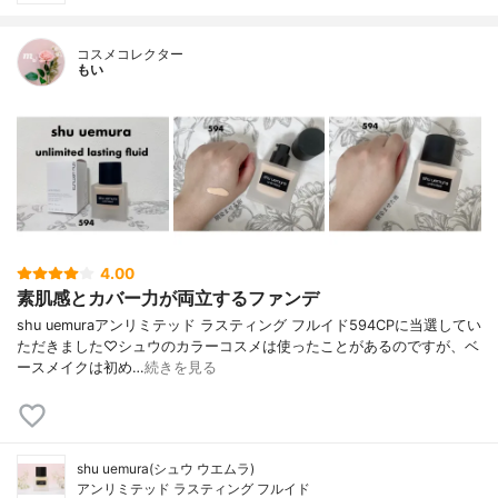
コスメコレクター
もい
4.00
素肌感とカバー力が両立するファンデ
shu uemuraアンリミテッド ラスティング フルイド594CPに当選してい
ただきました♡シュウのカラーコスメは使ったことがあるのですが、ベ
ースメイクは初め…
続きを見る
shu uemura(シュウ ウエムラ)
アンリミテッド ラスティング フルイド