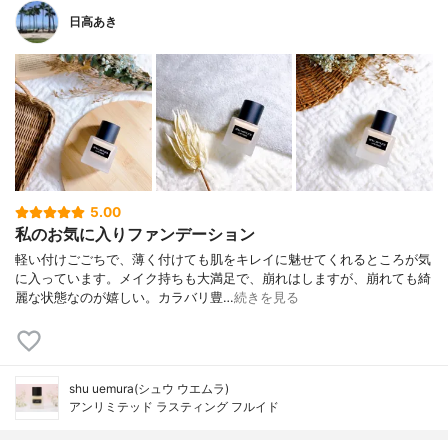
日高あき
5.00
私のお気に入りファンデーション
軽い付けごごちで、薄く付けても肌をキレイに魅せてくれるところが気
に入っています。メイク持ちも大満足で、崩れはしますが、崩れても綺
麗な状態なのが嬉しい。カラバリ豊…
続きを見る
shu uemura(シュウ ウエムラ)
アンリミテッド ラスティング フルイド