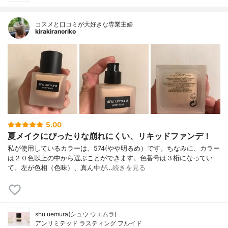
コスメと口コミが大好きな専業主婦
kirakiranoriko
5.00
夏メイクにぴったりな崩れにくい、リキッドファンデ！
私が使用しているカラーは、574(やや明るめ）です。ちなみに、カラー
は２０色以上の中から選ぶことができます。色番号は３桁になってい
て、左が色相（色味）、真ん中が…
続きを見る
shu uemura(シュウ ウエムラ)
アンリミテッド ラスティング フルイド