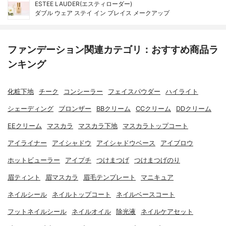
ESTEE LAUDER(エスティローダー)
ダブル ウェア ステイ イン プレイス メークアップ
ファンデーション関連カテゴリ：おすすめ商品ラ
ンキング
化粧下地
チーク
コンシーラー
フェイスパウダー
ハイライト
シェーディング
ブロンザー
BBクリーム
CCクリーム
DDクリーム
EEクリーム
マスカラ
マスカラ下地
マスカラトップコート
アイライナー
アイシャドウ
アイシャドウベース
アイブロウ
ホットビューラー
アイプチ
つけまつげ
つけまつげのり
眉ティント
眉マスカラ
眉毛テンプレート
マニキュア
ネイルシール
ネイルトップコート
ネイルベースコート
フットネイルシール
ネイルオイル
除光液
ネイルケアセット