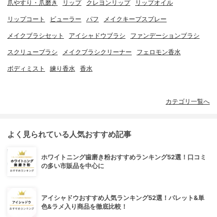
爪やすり・爪磨き
リップ
クレヨンリップ
リップオイル
リップコート
ビューラー
パフ
メイクキープスプレー
メイクブラシセット
アイシャドウブラシ
ファンデーションブラシ
スクリューブラシ
メイクブラシクリーナー
フェロモン香水
ボディミスト
練り香水
香水
カテゴリ一覧へ
よく見られている人気おすすめ記事
ホワイトニング歯磨き粉おすすめランキング52選！口コミ
の多い市販品を中心に
アイシャドウおすすめ人気ランキング52選！パレット&単
色&ラメ入り商品を徹底比較！