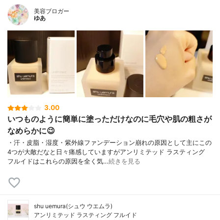
美容ブロガー
ゆあ
3.00
いつものように簡単に塗っただけなのに毛穴や肌の粗さが
なめらかに😉
・汗・皮脂・湿度・紫外線ファンデーション崩れの原因として主にこの
4つが大敵だなと日々痛感していますがアンリミテッド ラスティング
フルイドはこれらの原因を全く気…
続きを見る
shu uemura(シュウ ウエムラ)
アンリミテッド ラスティング フルイド