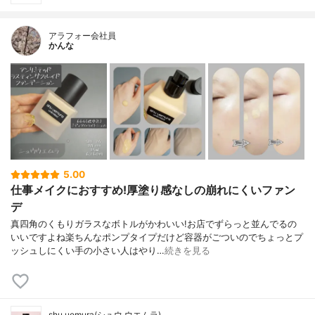
アラフォー会社員
かんな
5.00
仕事メイクにおすすめ!厚塗り感なしの崩れにくいファン
デ
真四角のくもりガラスなボトルがかわいい!お店でずらっと並んでるの
いいですよね楽ちんなポンプタイプだけど容器がごついのでちょっとプ
ッシュしにくい手の小さい人はやり…
続きを見る
shu uemura(シュウ ウエムラ)