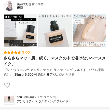
美容大好き女子大生
優亜
5.00
さらさらマット肌、続く。マスクの中で溶けないベースメ
イク。
『シュウウエムラ アンリミテッド ラスティング フルイド 《564 標準
色》』 35ml／6,600円 (税込)●アジ…
続きを見る
shu uemura(シュウ ウエムラ)
アンリミテッド ラスティング フルイド