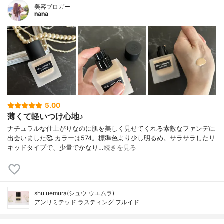
美容ブロガー
nana
5.00
薄くて軽いつけ心地♪
ナチュラルな仕上がりなのに肌を美しく見せてくれる素敵なファンデに
出会いました🥰 カラーは574。標準色より少し明るめ。サラサラしたリ
キッドタイプで、少量でかなり…
続きを見る
shu uemura(シュウ ウエムラ)
アンリミテッド ラスティング フルイド