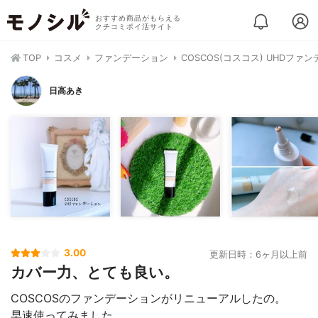
おすすめ商品がもらえる
クチコミポイ活サイト
TOP
コスメ
ファンデーション
COSCOS(コスコス) UHDファ
日高あき
3.00
更新日時：6ヶ月以上前
カバー力、とても良い。
COSCOSのファンデーションがリニューアルしたの。
早速使ってみました。