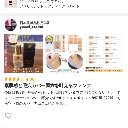
shu uemura(シュウ ウエムラ)
アンリミテッド ラスティング フルイド
日本化粧品検定3級
yuuuri_cosme
4.00
素肌感と毛穴カバー両方を叶えるファンデ
今回は1998年発売からヒットし続けているマスクにつかないリキッド
ファンデーションのご紹介です?❤︎オススメポイント❤︎☑︎至近距離でも
毛穴ゼロのカバー力☑︎ス…
続きを見る