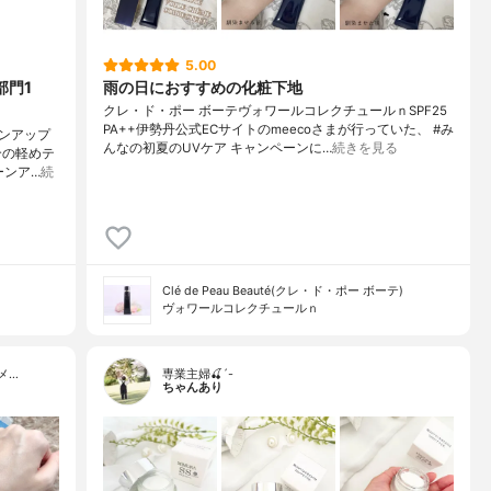
5.00
部門1
雨の日におすすめの化粧下地
クレ・ド・ポー ボーテヴォワールコレクチュールｎSPF25
PA++伊勢丹公式ECサイトのmeecoさまが行っていた、 #み
ンアップ
んなの初夏のUVケア キャンペーンに…
続きを見る
合の軽めテ
ーンア…
続
Clé de Peau Beauté(クレ・ド・ポー ボーテ)
ヴォワールコレクチュールｎ
メ…
専業主婦🍒´-
ちゃんあり