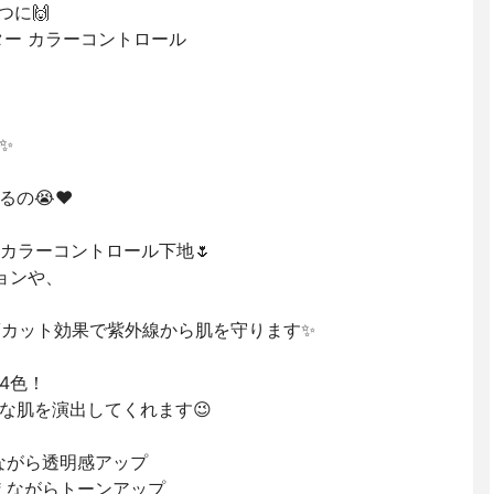
つに🙌
ター カラーコントロール
✨
るの😭❤
カラーコントロール下地🌷
ョンや、
いUVカット効果で紫外線から肌を守ります✨
4色！
な肌を演出してくれます😉
を抑えながら透明感アップ
感を与えながらトーンアップ