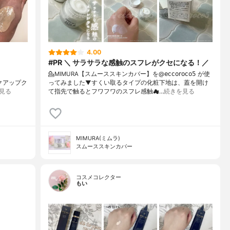
4.00
#PR ＼ サラサラな感触のスフレがクセになる！／
💁MIMURA【スムーススキンカバー】を@𝖾𝖼𝖼𝗈𝗋𝗈𝖼𝗈𝟧 が使
メイクアップク
ってみました⁡⁡▼⁡すくい取るタイプの化粧下地は、蓋を開け
見る
て指先で触るとフワフワのスフレ感触☁…
続きを見る
MIMURA(ミムラ)
スムーススキンカバー
コスメコレクター
もい