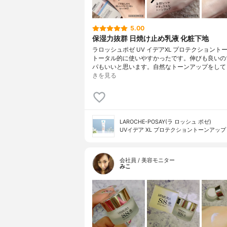
5.00
保湿力抜群 日焼け止め乳液 化粧下地
ラロッシュポゼ UV イデアXL プロテクショント
トータル的に使いやすかったです。伸びも良いの
パもいいと思います。自然なトーンアップをして
きを見る
LAROCHE-POSAY(ラ ロッシュ ポゼ)
UVイデア XL プロテクショントーンアップ
会社員 / 美容モニター
みこ