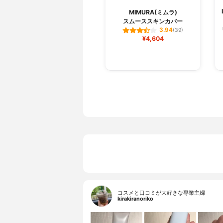
MIMURA(ミムラ)
スムーススキンカバー
3.94
(39)
¥4,604
コスメと口コミが大好きな専業主婦
kirakiranoriko