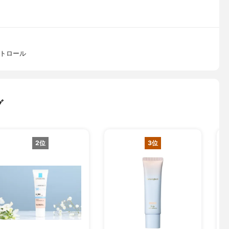
ントロール
グ
2位
3位