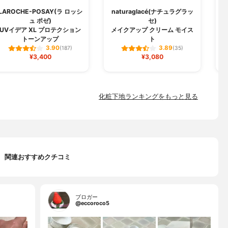
LAROCHE-POSAY(ラ ロッシ
naturaglacé(ナチュラグラッ
ュ ポゼ)
セ)
U
UVイデア XL プロテクション
メイクアップ クリーム モイス
トーンアップ
ト
3.90
3.89
(187)
(35)
¥3,400
¥3,080
化粧下地ランキングをもっと見る
関連おすすめクチコミ
ブロガー
@eccoroco5