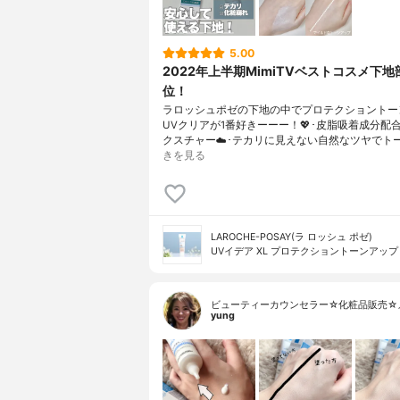
5.00
2022年上半期MimiTVベストコスメ下地
位！
ラロッシュポゼの下地の中でプロテクショントー
UVクリアが1番好きーーー！💖･皮脂吸着成分配
クスチャー☁️･テカリに見えない自然なツヤでト
きを見る
LAROCHE-POSAY(ラ ロッシュ ポゼ)
UVイデア XL プロテクショントーンアップ
ビューティーカウンセラー☆化粧品販売☆
yung