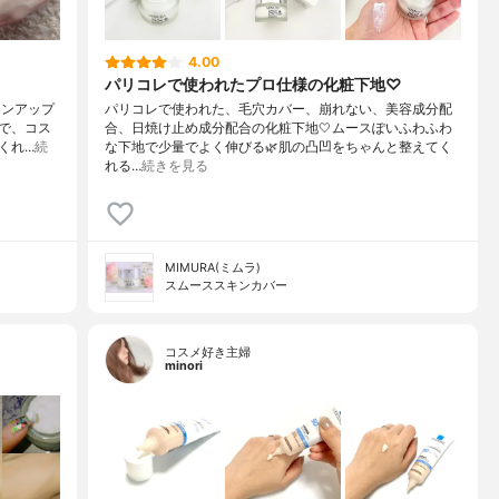
4.00
パリコレで使われたプロ仕様の化粧下地♡
ーンアップ
パリコレで使われた、毛穴カバー、崩れない、美容成分配
で、コス
合、日焼け止め成分配合の化粧下地🤍ムースぽいふわふわ
くれ…
続
な下地で少量でよく伸びる🌿肌の凸凹をちゃんと整えてく
れる…
続きを見る
MIMURA(ミムラ)
スムーススキンカバー
コスメ好き主婦
minori